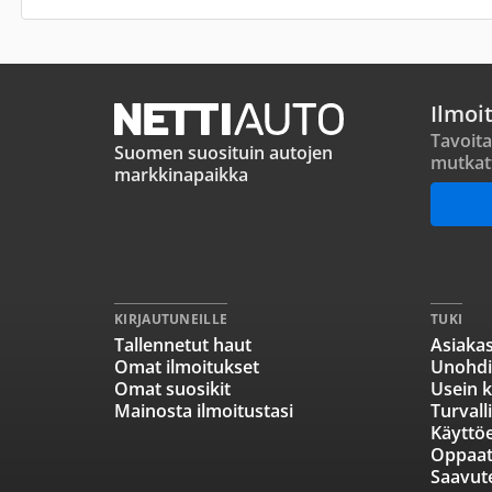
Ilmoi
Tavoita
Suomen suosituin autojen
mutkat
markkinapaikka
KIRJAUTUNEILLE
TUKI
Tallennetut haut
Asiakas
Omat ilmoitukset
Unohdi
Omat suosikit
Usein k
Mainosta ilmoitustasi
Turvall
Käyttö
Oppaa
Saavut