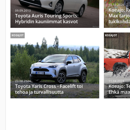
10.10.2025
Koeajo: R
09.09.2013
Toyota Auris Touring Sports:
Max tarj
Hybridin kauniimmat kasvot
tukikohd
KOEAJOT
KOEAJOT
23.08.2024
11.04.2024
Toyota Yaris Cross - Facelift toi
Koeajo: T
tehoa ja turvallisuutta
Ehkä maai