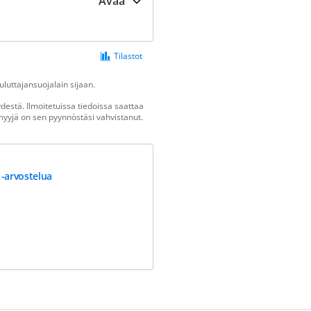
Avaa
Tilastot
luttajansuojalain sijaan.
estä. Ilmoitetuissa tiedoissa saattaa
n myyjä on sen pyynnöstäsi vahvistanut.
 -arvostelua