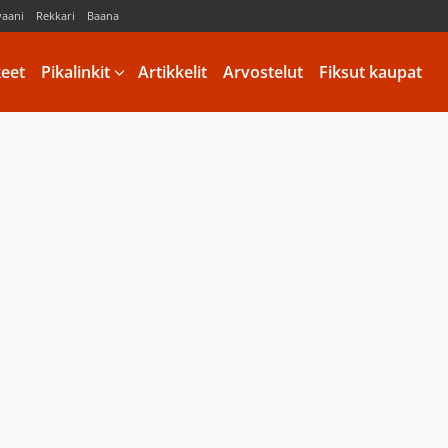
vaani
Rekkari
Baana
keet
Pikalinkit
Artikkelit
Arvostelut
Fiksut kaupat