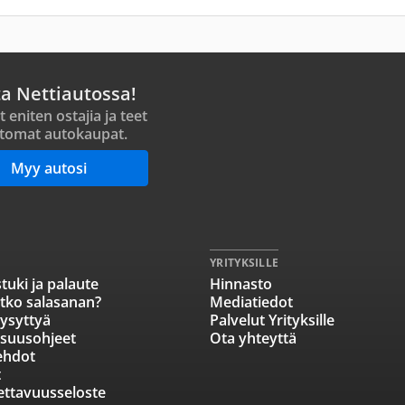
ta Nettiautossa!
t eniten ostajia ja teet
tomat autokaupat.
Myy autosi
YRITYKSILLE
tuki ja palaute
Hinnasto
tko salasanan?
Mediatiedot
ysyttyä
Palvelut Yrityksille
isuusohjeet
Ota yhteyttä
ehdot
t
ettavuusseloste