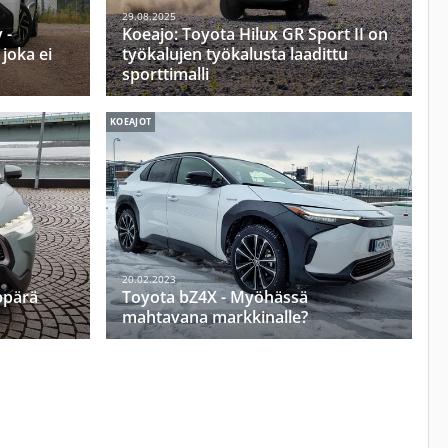
29.08.2025
 -
Koeajo: Toyota Hilux GR Sport II on
 joka ei
työkalujen työkalusta laadittu
sporttimalli
KOEAJOT
20.02.2023
ppärä
Toyota bZ4X - Myöhässä
mahtavana markkinalle?