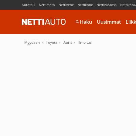
Autotalli
Nettimoto
Nettivene
Nettikone
Nettivaraosa
Nettikara
Haku
Uusimmat
Liik
Myydään
Toyota
Auris
Ilmoitus