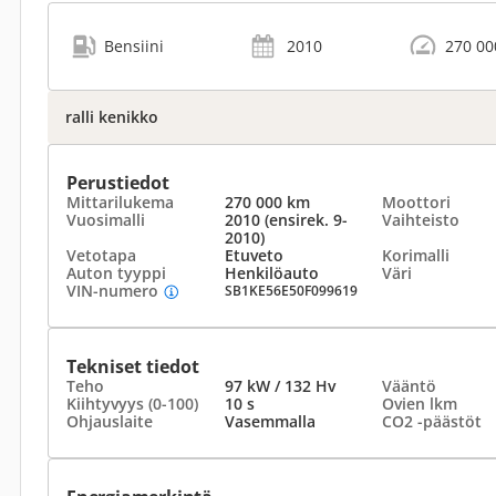
Bensiini
2010
270 00
ralli kenikko
Perustiedot
Mittarilukema
270 000 km
Moottori
Vuosimalli
2010 (ensirek. 9-
Vaihteisto
2010)
Vetotapa
Etuveto
Korimalli
Auton tyyppi
Henkilöauto
Väri
VIN-numero
SB1KE56E50F099619
Tekniset tiedot
Teho
97 kW / 132 Hv
Vääntö
Kiihtyvyys (0-100)
10 s
Ovien lkm
Ohjauslaite
Vasemmalla
CO2 -päästöt