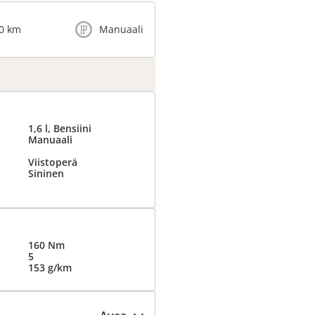
0 km
Manuaali
1,6 l, Bensiini
Manuaali
Viistoperä
Sininen
160 Nm
5
153 g/km