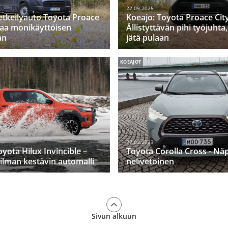
22.09.2025
etkeilyauto Toyota Proace
Koeajo: Toyota Proace City
oaa monikäyttöisen
Ällistyttävän pihi työjuhta,
an
jätä pulaan
KOEAJOT
27.03.2023
oyota Hilux Invincible –
Toyota Corolla Cross - Nä
lman kestävin automalli
nelivetoinen
Sivun alkuun