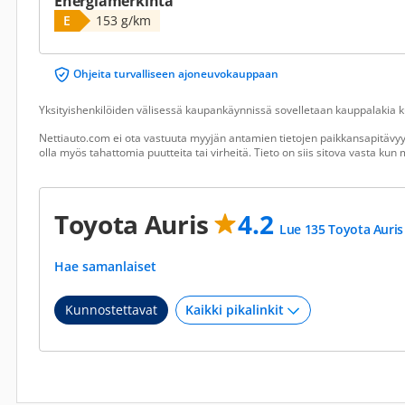
Energiamerkintä
E
153 g/km
Ohjeita turvalliseen ajoneuvokauppaan
Yksityishenkilöiden välisessä kaupankäynnissä sovelletaan kauppalakia ku
Nettiauto.com ei ota vastuuta myyjän antamien tietojen paikkansapitävyyd
olla myös tahattomia puutteita tai virheitä. Tieto on siis sitova vasta ku
Toyota Auris
4.2
Lue 135 Toyota Auris
Hae samanlaiset
Kunnostettavat