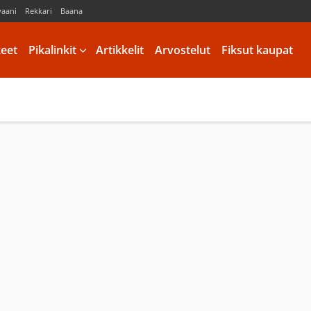
vaani
Rekkari
Baana
keet
Pikalinkit
Artikkelit
Arvostelut
Fiksut kaupat