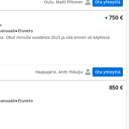
Oulu, Matti Piltonen
Ota yhteyttä
750 €
x
Manuaali
● Etuveto
. Ollut minulla vuodesta 2023 ja sitä ennen oli käytössä
Haapajärvi, Antti Ylikulju
Ota yhteyttä
850 €
Manuaali
● Etuveto
.