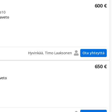
600 €
Ke10
kaveto
Hyvinkää, Timo Laaksonen
Ota yhteyttä
650 €
veto