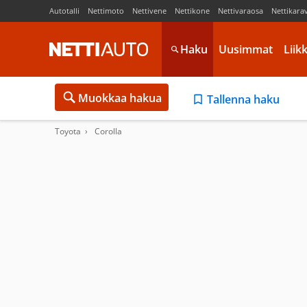
Autotalli
Nettimoto
Nettivene
Nettikone
Nettivaraosa
Nettikara
Haku
Uusimmat
Liik
Muokkaa hakua
Tallenna haku
Toyota
Corolla