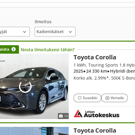
Ilmoitus
yjät
aista
Nosta ilmoituksesi tähän?
Toyota Corolla
1 kWh, Touring Sports 1.8 Hybr
2025
● 24 330 km
● Hybridi (be
Korko alk. 2,99%*, 500€ S-Bon
Suosikki
Vertaile
19
Toyota Corolla