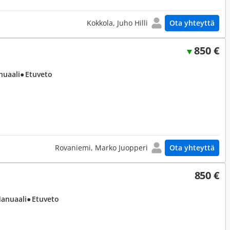
Kokkola, Juho Hilli
Ota yhteyttä
850 €
nuaali
● Etuveto
Rovaniemi, Marko Juopperi
Ota yhteyttä
850 €
Manuaali
● Etuveto