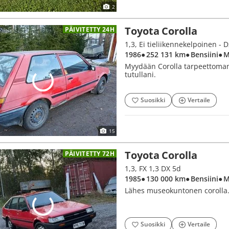
2
Toyota Corolla
PÄIVITETTY 24H
1,3, Ei tieliikennekelpoinen - D
1986
● 252 131 km
● Bensiini
● 
Myydään Corolla tarpeettomana
tutullani.
Suosikki
Vertaile
15
Toyota Corolla
PÄIVITETTY 72H
1,3, FX 1,3 DX 5d
1985
● 130 000 km
● Bensiini
● 
Lähes museokuntonen corolla
Suosikki
Vertaile