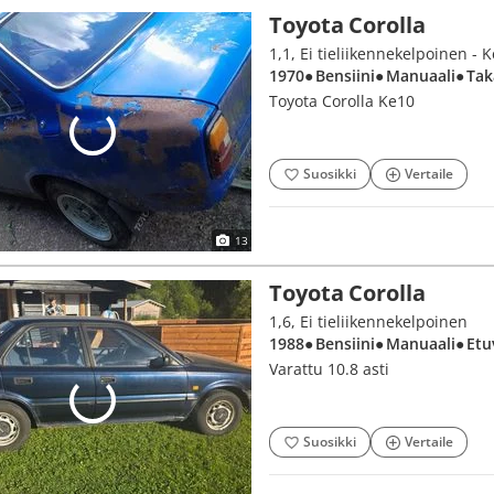
Toyota Corolla
1,1, Ei tieliikennekelpoinen - 
1970
● Bensiini
● Manuaali
● Ta
Toyota Corolla Ke10
Suosikki
Vertaile
13
Toyota Corolla
1,6, Ei tieliikennekelpoinen
1988
● Bensiini
● Manuaali
● Etu
Varattu 10.8 asti
Suosikki
Vertaile