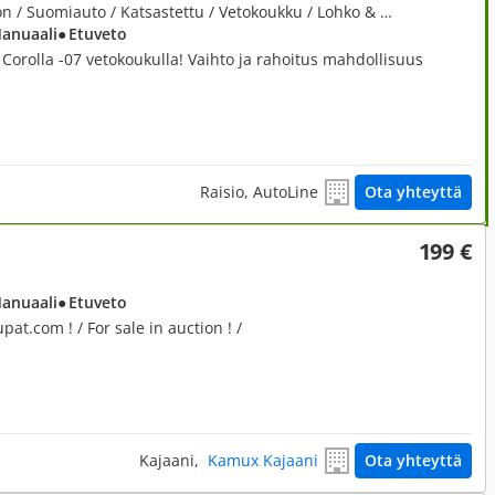
1,6, 1,6 VVT-i Linea Terra Wagon / Suomiauto / Katsastettu / Vetokoukku / Lohko & Sisäpistoke / Rahoitus 0% Käsiraha!
Manuaali
● Etuveto
Corolla -07 vetokoukulla! Vaihto ja rahoitus mahdollisuus
Raisio, AutoLine
Ota yhteyttä
199 €
Manuaali
● Etuveto
t.com ! / For sale in auction ! /
Kajaani,
Kamux Kajaani
Ota yhteyttä