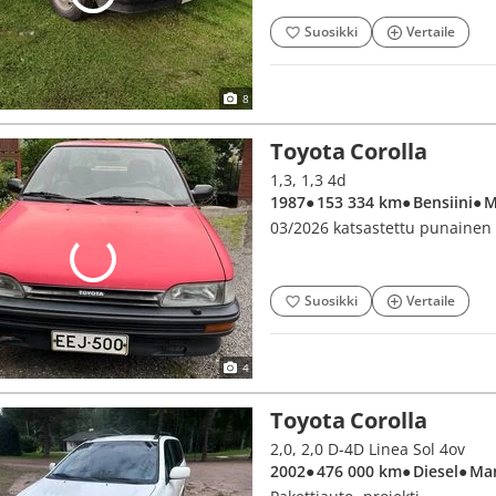
Suosikki
Vertaile
8
Toyota Corolla
1,3, 1,3 4d
1987
● 153 334 km
● Bensiini
● 
03/2026 katsastettu punainen 
Suosikki
Vertaile
4
Toyota Corolla
2,0, 2,0 D-4D Linea Sol 4ov
2002
● 476 000 km
● Diesel
● Ma