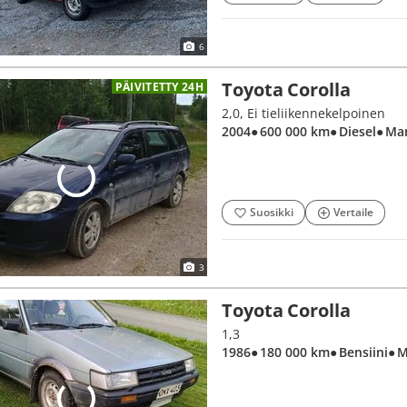
6
Toyota Corolla
PÄIVITETTY 24H
2,0, Ei tieliikennekelpoinen
2004
● 600 000 km
● Diesel
● Ma
Suosikki
Vertaile
3
Toyota Corolla
1,3
1986
● 180 000 km
● Bensiini
● 