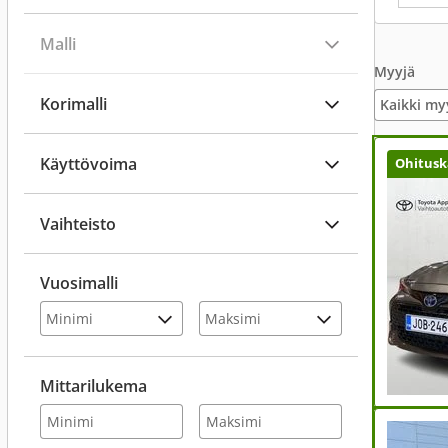
Malli
Myyjä
Korimalli
Kaikki my
Käyttövoima
Ohitusk
Vaihteisto
Vuosimalli
Mittarilukema