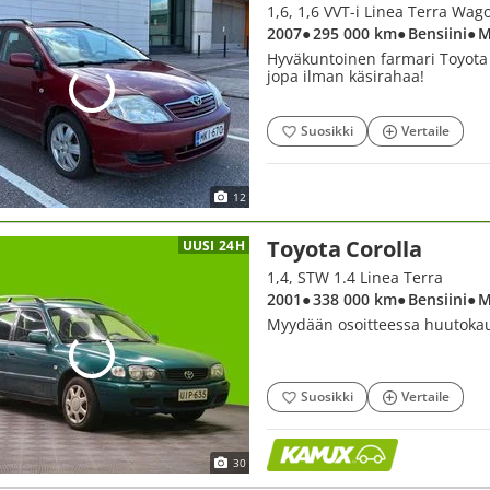
2007
● 295 000 km
● Bensiini
● 
Hyväkuntoinen farmari Toyota 
jopa ilman käsirahaa!
Suosikki
Vertaile
12
Toyota Corolla
UUSI 24H
1,4, STW 1.4 Linea Terra
2001
● 338 000 km
● Bensiini
● 
Myydään osoitteessa huutokaupa
Suosikki
Vertaile
30