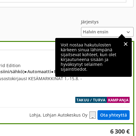
Järjestys
Voit nostaa hakutulosten
kärkeen sinua lähimpänä
sijaitsevat kohteet, kun olet
32 890 €
kirjautuneena sisään ja
hyväksynyt selaimen
Sis. ALV
id Edition
sijaintitiedot.
nsiini/sähkö)
● Automaatti
● Etuveto
usostokirjausI KESÄMARKKINAT 1.-15.8. -
TAKUU / TURVA
KAMPANJA
Lohja, Lohjan Autokeskus Oy
Ota yhteyttä
6 300 €