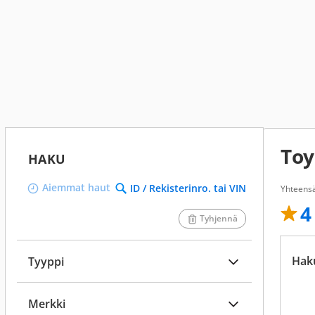
Toy
HAKU
Aiemmat haut
ID / Rekisterinro. tai VIN
Yhteens
4
Tyhjennä
Hak
Tyyppi
Merkki