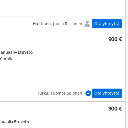
Huittinen, Juuso Rissanen
Ota yhteyttä
900 €
Manuaali
● Etuveto
Corolla.
Turku, Tuomas Salonen
Ota yhteyttä
900 €
nuaali
● Etuveto