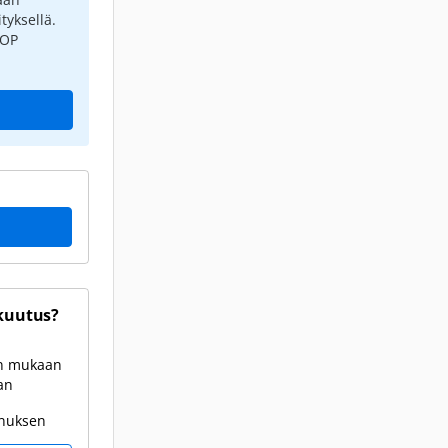
tyksellä.
 OP
kuutus?
en mukaan
an
onuksen