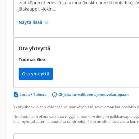
-sähköpenkit edessä ja takana (kuskin penkki muistilla), 
jääkaappi, -jokin...
Näytä lisää
Ota yhteyttä
Tuomas Gee
Ota yhteyttä
Lataa / Tulosta
Ohjeita turvalliseen ajoneuvokauppaan
Yksityishenkilöiden välisessä kaupankäynnissä sovelletaan kauppalakia ku
Nettiauto.com ei ota vastuuta myyjän antamien tietojen paikkansapitävyyd
olla myös tahattomia puutteita tai virheitä. Tieto on siis sitova vasta ku