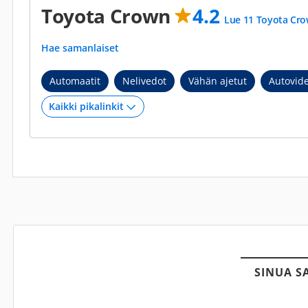
Toyota Crown
4.2
Lue 11 Toyota Cro
Hae samanlaiset
Automaatit
Nelivedot
Vähän ajetut
Autovid
SINUA S