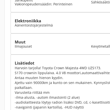
Sähköpeilit
Sähkösäätöi
Vakionopeudensäädin: Perinteinen
Elektroniikka
Äänentoistojärjestelmä
Muut
Ilmajouset
Kevytmetall
Lisätiedot
Harvoin tarjolla! Toyota Crown Majesta 4WD UZS173.
S170 crownin lippulaiva. 4.0 V8 moottori,automaattivaihtei
Antaa muuten hienon kyydin.
Ajettu vain 90000km ja kunto on sen mukainen. Kynnyslist
paikallaan.
Varusteita riittää mm
-ilma-alusta, -autom ilmastointi (2 alue)
-audiolaitteesta löytyy radion lisäksi DVD, cd, c-kasettisoit
-navigointi (japanin kartoilla), -HUD näyttö