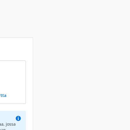
rtta
a, jossa
aan