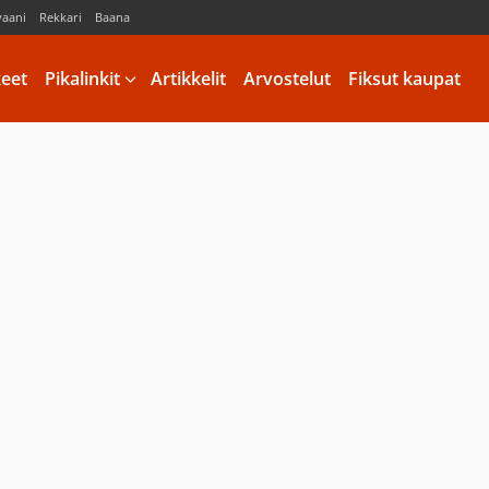
vaani
Rekkari
Baana
keet
Pikalinkit
Artikkelit
Arvostelut
Fiksut kaupat