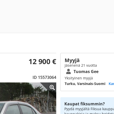
12 900 €
Myyjä
Jäsenenä 21 vuotta
Tuomas Gee
ID 15573064
Yksityinen myyjä
Turku, Varsinais-Suomi
Ka
Kaupat fiksummin?
Pyydä myyjältä Fiksua kauppa
kauppakirja ja maksu hoidet