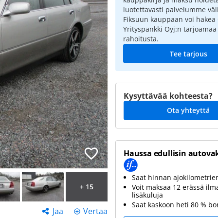
luotettavasti palvelumme väli
Fiksuun kauppaan voi hakea
Yrityspankki Oyj:n tarjoamaa
rahoitusta.
Tee tarjous
Kysyttävää kohteesta?
Ota yhteyttä
Haussa edullisin autova
Saat hinnan ajokilometri
+ 15
Voit maksaa 12 erässä ilm
lisäkuluja
Saat kaskoon heti 80 % b
Jaa
Vertaa