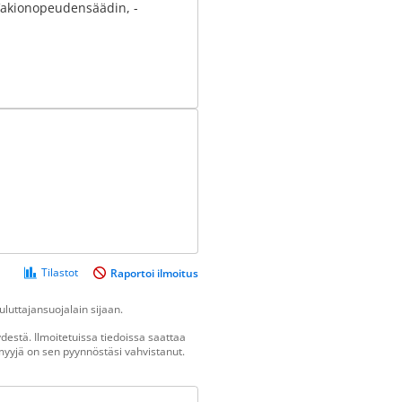
-Vakionopeudensäädin, -
Tilastot
Raportoi ilmoitus
luttajansuojalain sijaan.
estä. Ilmoitetuissa tiedoissa saattaa
n myyjä on sen pyynnöstäsi vahvistanut.