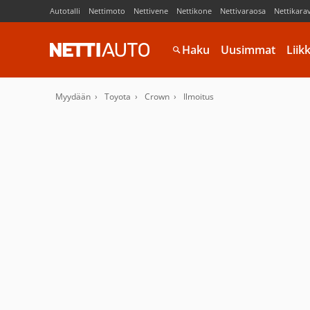
Autotalli
Nettimoto
Nettivene
Nettikone
Nettivaraosa
Nettikara
Haku
Uusimmat
Liik
Myydään
Toyota
Crown
Ilmoitus