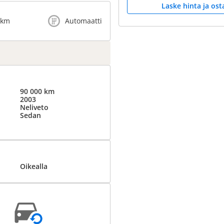
Laske hinta ja ost
 km
Automaatti
90 000 km
2003
Neliveto
Sedan
Oikealla