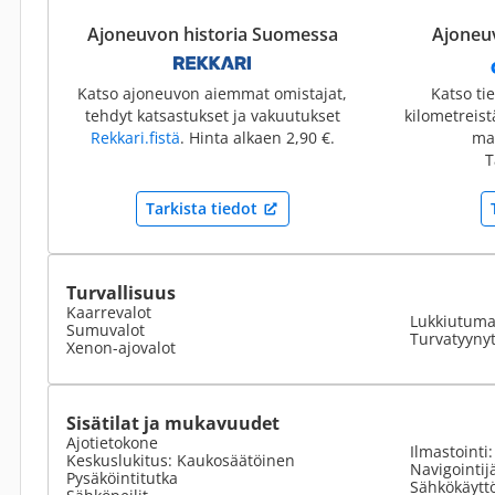
Ajoneuvon historia Suomessa
Ajoneuv
Katso ajoneuvon aiemmat omistajat,
Katso ti
tehdyt katsastukset ja vakuutukset
kilometreis
Rekkari.fistä
. Hinta alkaen 2,90 €.
mai
T
Tarkista tiedot
Turvallisuus
Kaarrevalot
Lukkiutumat
Sumuvalot
Turvatyyny
Xenon-ajovalot
Sisätilat ja mukavuudet
Ajotietokone
Ilmastointi
Keskuslukitus: Kaukosäätöinen
Navigointij
Pysäköintitutka
Sähkökäyttö