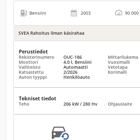
Bensiini
2003
90 000
SVEA Rahoitus ilman käsirahaa
Perustiedot
Rekisterinumero
OUC-186
Mittarilukema
Moottori
4,0 l, Bensiini
Vuosimalli
Vaihteisto
Automaatti
Vetotapa
Katsastettu
2/2026
Korimalli
Auton tyyppi
Henkilöauto
Tekniset tiedot
Teho
206 kW / 280 Hv
Ohjauslaite