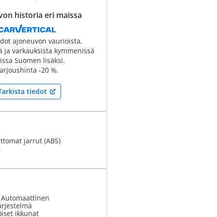
on historia eri maissa
edot ajoneuvon vaurioista,
tä ja varkauksista kymmenissä
ssa Suomen lisäksi.
arjoushinta -20 %.
Tarkista tiedot
tomat jarrut (ABS)
t
: Automaattinen
ärjestelmä
iset ikkunat