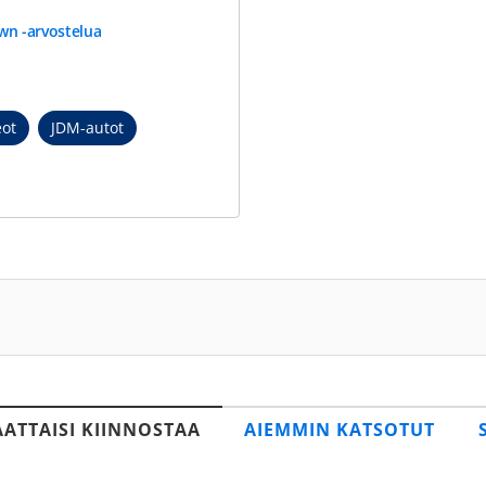
wn -arvostelua
eot
JDM-autot
AATTAISI KIINNOSTAA
AIEMMIN KATSOTUT