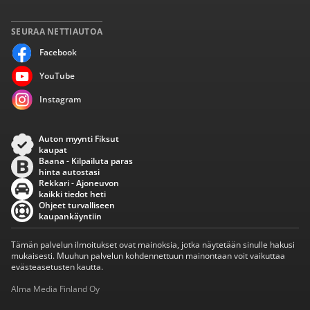
SEURAA NETTIAUTOA
Facebook
YouTube
Instagram
Auton myynti Fiksut
kaupat
Baana - Kilpailuta paras
hinta autostasi
Rekkari - Ajoneuvon
kaikki tiedot heti
Ohjeet turvalliseen
kaupankäyntiin
Tämän palvelun ilmoitukset ovat mainoksia, jotka näytetään sinulle hakusi
mukaisesti. Muuhun palvelun kohdennettuun mainontaan voit vaikuttaa
evästeasetusten kautta.
Alma Media Finland Oy