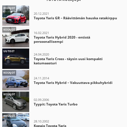
KOEAJOT
20.12.2021
Toyota Yaris GR – Räävittömän hauska ratakirppu
KOEAJOT
16.02.2021
Toyota Yaris Hybrid 2020 - entistä
persoonallisempi
UUTISET
24.04.2020
Toyota Yaris Cross - täysin uusi kompakti
katumaasturi
KOEAJOT
24.11.2014
Toyota Yaris Hybrid – Vakuuttava pikkuhybridi
KOEAJOT
02.09.2006
Tyypit: Toyota Yaris Turbo
KOEAJOT
28.10.2002
Koeajo Toyota Yaris