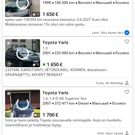
1999
● 106 500 km
● Bensiini
● Manuaali
● Etuveto
1 650 €
17
ajettu vain 106500 km seuraava katsastus 3.6.2027 Auto ollut
Mökkiautona viimeiset 15v siksi niin vähä ajettu .
Lahti, Shia Huner Aziz
Toyota Yaris
1,3
2001
● 233 000 km
● Bensiini
● Manuaali
● Etuveto
1 650 €
16
233TKM, ILMASTOINTI, VETOKOUKKU, 4OVINEN, ikäisekseen
VÄHÄNAJETTU, KAHDET RENKAAT
Turku, Ali Alkhafajy
Toyota Yaris
1,4, 1,4 D-4D Superior 5ov
2007
● 372 417 km
● Diesel
● Manuaali
● Etuveto
1 700 €
6
Siisti ja hyvin pidetty Toyota seuraavalle omistajalle. Auto on huollettu
säännöllisesti ja huoltokirja löytyy.
Vihti, Harri Lämsä