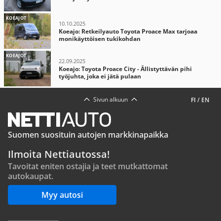
KOEAJOT
10.10.2025
Koeajo: Retkeilyauto Toyota Proace Max tarjoaa
monikäyttöisen tukikohdan
KOEAJOT
22.09.2025
Koeajo: Toyota Proace City - Ällistyttävän pihi
työjuhta, joka ei jätä pulaan
Sivun alkuun
FI
/
EN
Suomen suosituin autojen markkinapaikka
Ilmoita Nettiautossa!
Tavoitat eniten ostajia ja teet mutkattomat
autokaupat.
Myy autosi