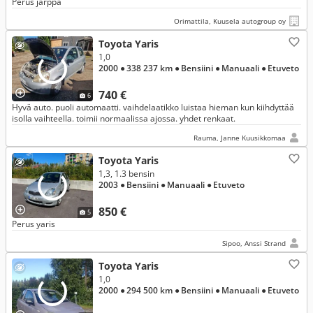
Perus jarppa
Orimattila, Kuusela autogroup oy
Toyota Yaris
1,0
2000
● 338 237 km
● Bensiini
● Manuaali
● Etuveto
740 €
6
Hyvä auto. puoli automaatti. vaihdelaatikko luistaa hieman kun kiihdyttää
isolla vaihteella. toimii normaalissa ajossa. yhdet renkaat.
Rauma, Janne Kuusikkomaa
Toyota Yaris
1,3, 1.3 bensin
2003
● Bensiini
● Manuaali
● Etuveto
850 €
5
Perus yaris
Sipoo, Anssi Strand
Toyota Yaris
1,0
2000
● 294 500 km
● Bensiini
● Manuaali
● Etuveto