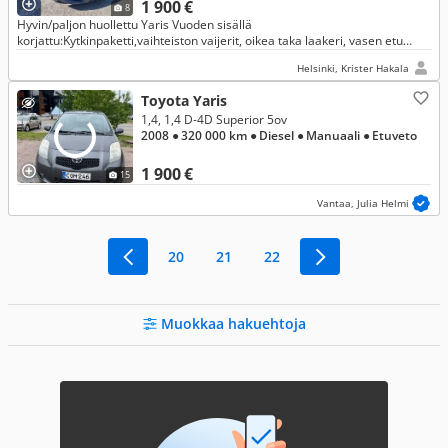
1 900 €
8
Hyvin/paljon huollettu Yaris Vuoden sisällä
korjattu:Kytkinpaketti,vaihteiston vaijerit, oikea taka laakeri, vasen etu
laakeri, etu jarru palat,kallistuksen vakaajan, tulpat,Katsastettu
Helsinki, Krister Hakala
tammikuu2026
Toyota Yaris
1,4, 1,4 D-4D Superior 5ov
2008
● 320 000 km
● Diesel
● Manuaali
● Etuveto
1 900 €
15
Vantaa, Julia Helmi
20
21
22
Muokkaa hakuehtoja