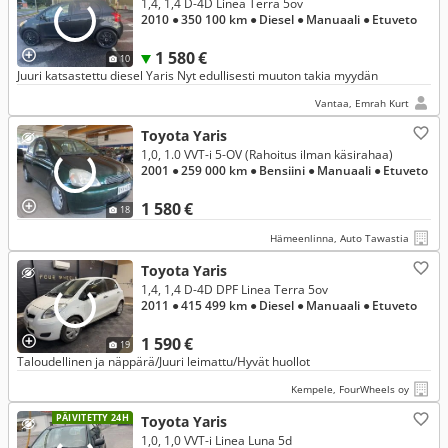
1,4, 1,4 D-4D Linea Terra 5ov
2010
● 350 100 km
● Diesel
● Manuaali
● Etuveto
1 580 €
10
Juuri katsastettu diesel Yaris Nyt edullisesti muuton takia myydän
Vantaa, Emrah Kurt
Toyota Yaris
1,0, 1.0 VVT-i 5-OV (Rahoitus ilman käsirahaa)
2001
● 259 000 km
● Bensiini
● Manuaali
● Etuveto
1 580 €
18
Hämeenlinna, Auto Tawastia
Toyota Yaris
1,4, 1,4 D-4D DPF Linea Terra 5ov
2011
● 415 499 km
● Diesel
● Manuaali
● Etuveto
1 590 €
19
Taloudellinen ja näppärä/Juuri leimattu/Hyvät huollot
Kempele, FourWheels oy
PÄIVITETTY 24H
Toyota Yaris
1,0, 1,0 VVT-i Linea Luna 5d