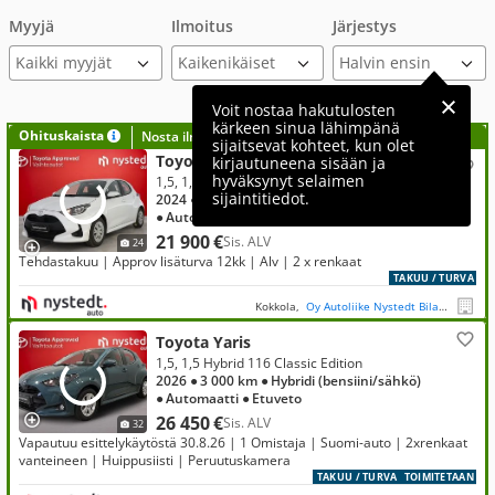
Myyjä
Ilmoitus
Järjestys
Kaikki myyjät
Voit nostaa hakutulosten
kärkeen sinua lähimpänä
Ohituskaista
Nosta ilmoituksesi tähän?
sijaitsevat kohteet, kun olet
Toyota Yaris
kirjautuneena sisään ja
hyväksynyt selaimen
1,5, 1,5 Hybrid 116 Active
sijaintitiedot.
2024
● 11 900 km
● Hybridi (bensiini/sähkö)
● Automaatti
● Etuveto
21 900 €
Sis. ALV
24
Tehdastakuu | Approv lisäturva 12kk | Alv | 2 x renkaat
TAKUU / TURVA
Kokkola,
Oy Autoliike Nystedt Bilaffär Ab
Toyota Yaris
1,5, 1,5 Hybrid 116 Classic Edition
2026
● 3 000 km
● Hybridi (bensiini/sähkö)
● Automaatti
● Etuveto
26 450 €
Sis. ALV
32
Vapautuu esittelykäytöstä 30.8.26 | 1 Omistaja | Suomi-auto | 2xrenkaat
vanteineen | Huippusiisti | Peruutuskamera
TAKUU / TURVA
TOIMITETAAN