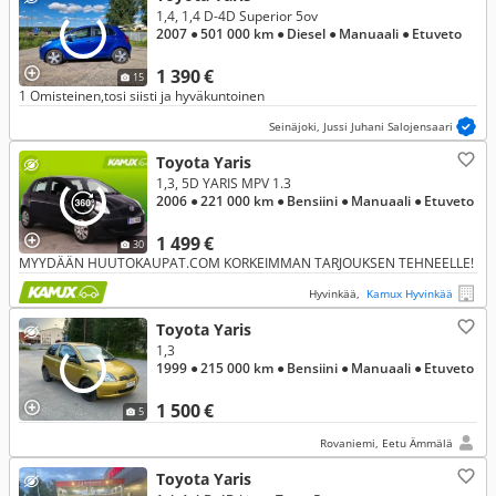
1,4, 1,4 D-4D Superior 5ov
2007
● 501 000 km
● Diesel
● Manuaali
● Etuveto
1 390 €
15
1 Omisteinen,tosi siisti ja hyväkuntoinen
Seinäjoki, Jussi Juhani Salojensaari
Toyota Yaris
1,3, 5D YARIS MPV 1.3
2006
● 221 000 km
● Bensiini
● Manuaali
● Etuveto
1 499 €
30
MYYDÄÄN HUUTOKAUPAT.COM KORKEIMMAN TARJOUKSEN TEHNEELLE!
Hyvinkää,
Kamux Hyvinkää
Toyota Yaris
1,3
1999
● 215 000 km
● Bensiini
● Manuaali
● Etuveto
1 500 €
5
Rovaniemi, Eetu Ämmälä
Toyota Yaris