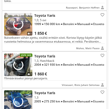
takia.
Raasepori, Benjamin Hoffren
Toyota Yaris
1,0, 5 ovi
1999
● 156 000 km
● Bensiini
● Manuaali
● Etuveto
1 850 €
6
Ikäisekseen vähän ajettu, sisältä erittäin siisti. Korista löytyy käytön jälkiä
ruostetta helmoissa ja vasemmassa etukaaressa, ei reikiä. Peräkontin
kannessa painauma. Hyvä, vakaa ajettava
Muhos, Matti Paaso
UUSI 24H
Toyota Yaris
1,3, Hatchback
2004
● 321 930 km
● Bensiini
● Manuaali
● Etuveto
1 860 €
7
Ylimääräiseksi jäänyt perusjaris.
Viitasaari, Risto Juhani Solismaa
Toyota Yaris
1,3
2005
● 275 250 km
● Bensiini
● Manuaali
● Etuveto