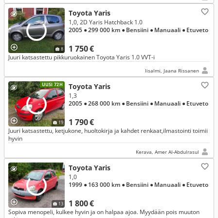
Toyota Yaris
1,0, 2D Yaris Hatchback 1.0
2005
● 299 000 km
● Bensiini
● Manuaali
● Etuveto
1 750 €
8
Juuri katsastettu pikkuruokainen Toyota Yaris 1.0 VVT-i
Iisalmi, Jaana Rissanen
UUSI 72H
Toyota Yaris
1,3
2005
● 268 000 km
● Bensiini
● Manuaali
● Etuveto
1 790 €
19
Juuri katsastettu, ketjukone, huoltokirja ja kahdet renkaat,ilmastointi toimii
hyvin
Kerava, Amer Al-Abdulrasul
Toyota Yaris
1,0
1999
● 163 000 km
● Bensiini
● Manuaali
● Etuveto
1 800 €
13
Sopiva menopeli, kulkee hyvin ja on halpaa ajoa. Myydään pois muuton