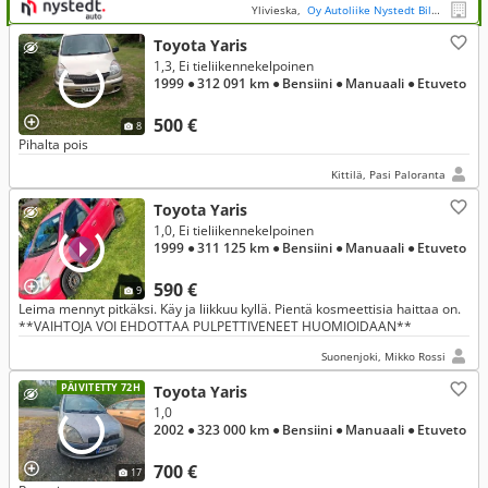
Ylivieska,
Oy Autoliike Nystedt Bilaffär Ab
Toyota Yaris
1,3, Ei tieliikennekelpoinen
1999
● 312 091 km
● Bensiini
● Manuaali
● Etuveto
500 €
8
Pihalta pois
Kittilä, Pasi Paloranta
Toyota Yaris
1,0, Ei tieliikennekelpoinen
1999
● 311 125 km
● Bensiini
● Manuaali
● Etuveto
590 €
9
Leima mennyt pitkäksi. Käy ja liikkuu kyllä. Pientä kosmeettisia haittaa on.
**VAIHTOJA VOI EHDOTTAA PULPETTIVENEET HUOMIOIDAAN**
Suonenjoki, Mikko Rossi
PÄIVITETTY 72H
Toyota Yaris
1,0
2002
● 323 000 km
● Bensiini
● Manuaali
● Etuveto
700 €
17