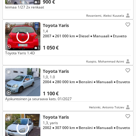
900 €
6
leimaa 1/27 2x renkaat
Rovaniemi, Aleksi Kuusela
Toyota Yaris
1,4
2007
● 261 000 km
● Diesel
● Manuaali
● Etuveto
1 050 €
5
Toyota Yaris 1.4D
Kuopio, Mohammad Azimi
Toyota Yaris
1,0, 1.0
2004
● 280 000 km
● Bensiini
● Manuaali
● Etuveto
1 100 €
Ajokuntoinen ja seuraava kats. 01/2027
Helsinki, Antonio Totzev
Toyota Yaris
1,3, yaris
2002
● 307 000 km
● Bensiini
● Manuaali
● Etuveto