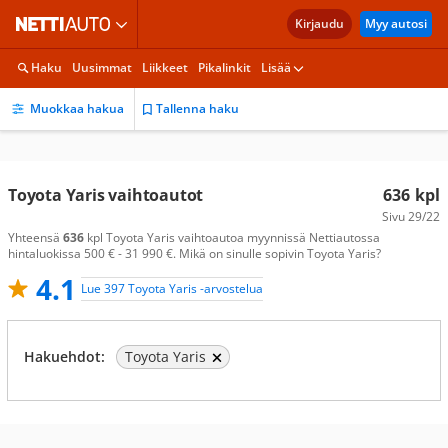
Kirjaudu
Myy autosi
Haku
Uusimmat
Liikkeet
Pikalinkit
Lisää
Muokkaa hakua
Tallenna haku
Toyota Yaris vaihtoautot
636
kpl
Sivu
29/22
Yhteensä
636
kpl Toyota Yaris vaihtoautoa myynnissä Nettiautossa
hintaluokissa 500 € - 31 990 €. Mikä on sinulle sopivin Toyota Yaris?
4.1
Lue 397 Toyota Yaris -arvostelua
Hakuehdot:
Toyota Yaris