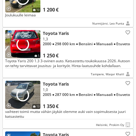
1 200 €
10
Joulukuulle leimaa
Nurmijärvi, Leo Punta
Toyota Yaris
1,3
2000
● 298 000 km
● Bensiini
● Manuaali
● Etuveto
1 250 €
5
Toyota Yaris 200 1.3 3-ovinen auto. Katsastettu toukokuussa 2026. Autoon
on tehty tarvittavat jousitus- ja korityöt. Hinta-laatusuhde kohdallaan.
Tampere, Waqar Khalil
Toyota Yaris
1,0
2005
● 287 000 km
● Bensiini
● Manuaali
● Etuveto
1 350 €
13
vaihteet toimii mutta vähän jäykät olemme auki vain sopimuksesta juuri
katsastettu
Helsinki, Prokim Oy
Toyota Yaris