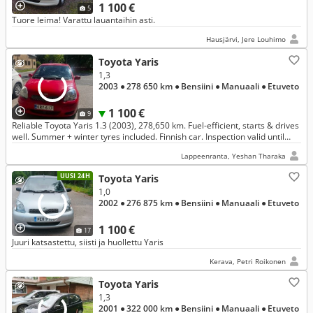
1 100 €
5
Tuore leima! Varattu lauantaihin asti.
Hausjärvi, Jere Louhimo
Toyota Yaris
1,3
2003
● 278 650 km
● Bensiini
● Manuaali
● Etuveto
1 100 €
9
Reliable Toyota Yaris 1.3 (2003), 278,650 km. Fuel-efficient, starts & drives
well. Summer + winter tyres included. Finnish car. Inspection valid until
07.03.2027. Lappeenranta.
Lappeenranta, Yeshan Tharaka
UUSI 24H
Toyota Yaris
1,0
2002
● 276 875 km
● Bensiini
● Manuaali
● Etuveto
1 100 €
17
Juuri katsastettu, siisti ja huollettu Yaris
Kerava, Petri Roikonen
Toyota Yaris
1,3
2001
● 322 000 km
● Bensiini
● Manuaali
● Etuveto