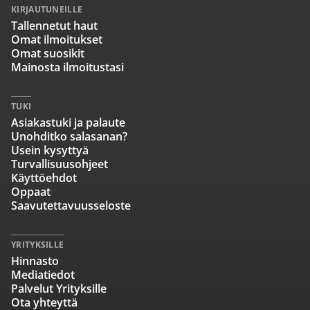
KIRJAUTUNEILLE
Tallennetut haut
Omat ilmoitukset
Omat suosikit
Mainosta ilmoitustasi
TUKI
Asiakastuki ja palaute
Unohditko salasanan?
Usein kysyttyä
Turvallisuusohjeet
Käyttöehdot
Oppaat
Saavutettavuusseloste
YRITYKSILLE
Hinnasto
Mediatiedot
Palvelut Yrityksille
Ota yhteyttä