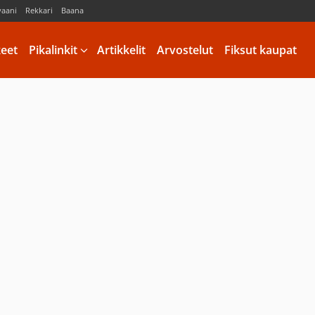
vaani
Rekkari
Baana
keet
Pikalinkit
Artikkelit
Arvostelut
Fiksut kaupat