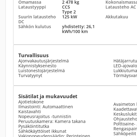
Omamassa
2 478 kg
Kokonaismass
Lataustyyppi
CCS
Latausteho AC
Type 2
Suurin latausteho
125 kW
Akkutakuu
DC
Sähkön kulutus
yhdistetty: 26,1
kWh/100 km
Turvallisuus
Ajonvakautusjärjestelmä
Hätäjarrut
Käynnistyksenesto
LED-ajovalo
Luistonestojärjestelmä
Lukkiutumat
Turvatyynyt
Törmäysvar
Sisätilat ja mukavuudet
Ajotietokone
Avaimeton 
Ilmastointi: Automaattinen
Kaadettavat
Kaistavahti
Keskusluki
Nopeusrajoitus -tunnistin
Ohjausteho
Peruutuskamera: Kamera takana
Polttoaine-
Pysäköintitutka
Rengaspain
Sähkökäyttöiset ikkunat
Sähköpeilit
Vakionopeudensäädin: Perinteinen