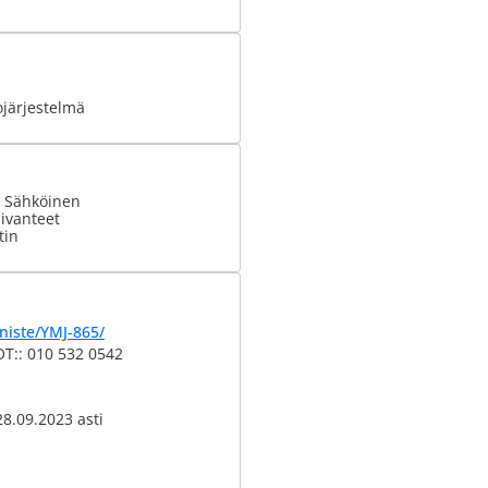
ojärjestelmä
: Sähköinen
ivanteet
tin
niste/YMJ-865/
:: 010 532 0542
8.09.2023 asti