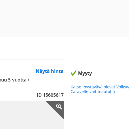
Näytä hinta
Myyty
kuu 5-vuotta /
Katso myytävävä olevat Volks
Caravelle vaihtoautot
ID 15605617