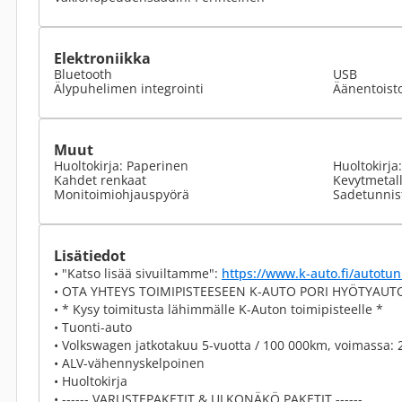
Elektroniikka
Bluetooth
USB
Älypuhelimen integrointi
Äänentoist
Muut
Huoltokirja: Paperinen
Huoltokirja
Kahdet renkaat
Kevytmetall
Monitoimiohjauspyörä
Sadetunnis
Lisätiedot
• "Katso lisää sivuiltamme":
https://www.k-auto.fi/autotun
• OTA YHTEYS TOIMIPISTEESEEN K-AUTO PORI HYÖTYAUTOT
• * Kysy toimitusta lähimmälle K-Auton toimipisteelle *
• Tuonti-auto
• Volkswagen jatkotakuu 5-vuotta / 100 000km, voimassa: 2
• ALV-vähennyskelpoinen
• Huoltokirja
• ------ VARUSTEPAKETIT & ULKONÄKÖ PAKETIT ------