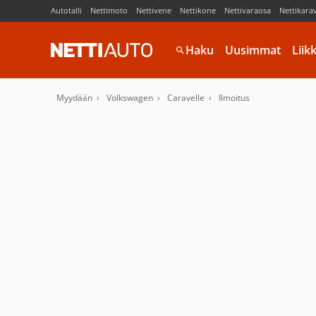
Autotalli
Nettimoto
Nettivene
Nettikone
Nettivaraosa
Nettikara
Haku
Uusimmat
Liik
Myydään
Volkswagen
Caravelle
Ilmoitus