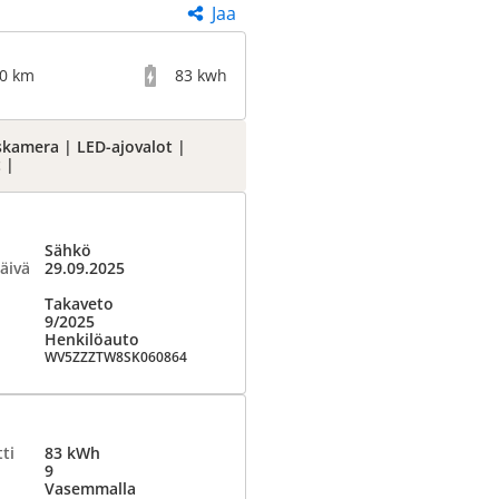
Jaa
00 km
83 kwh
kamera | LED-ajovalot |
 |
Sähkö
äivä
29.09.2025
Takaveto
9/2025
Henkilöauto
WV5ZZZTW8SK060864
ti
83 kWh
9
Vasemmalla