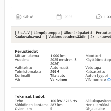
Sähkö
2025
1 0
| Sis.ALV | Lämpöpumppu | Ulkonäköpaketti | Peruutus
Kaukovaloavustin | Vakionopeudensäädin | 2x liukuovet
Perustiedot
Mittarilukema
1 000 km
Moottori
Vuosimalli
2025 (ensirek. 3-
Käyttöönottop
2026)
Vaihteisto
Automaatti
Vetotapa
Toimistomaksu
299 €
Katsastettu
Korimalli
Tila-auto
Auton tyyppi
Väri
Valkoinen
VIN-numero
Tekniset tiedot
Teho
160 kW / 218 Hv
Akku­kapasiteet
Sähköinen kantama
287 km
Henkilömäärä
Ovien lkm
5
Ohjauslaite