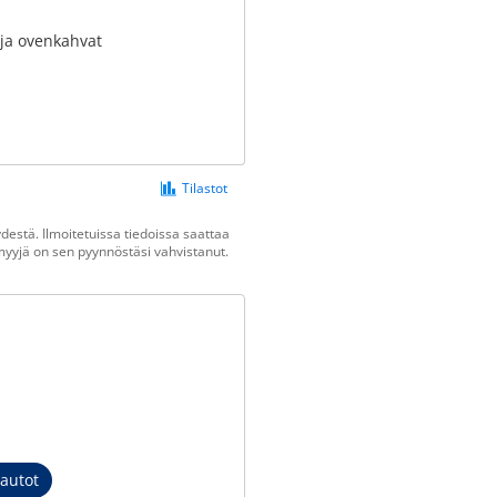
t ja ovenkahvat
Tilastot
estä. Ilmoitetuissa tiedoissa saattaa
n myyjä on sen pyynnöstäsi vahvistanut.
autot