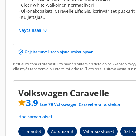
• Clear White -valkoinen normaaliväri
• Ulkonäköpaketti Caravelle Life: Sis. korinväriset puskuri
• Kuljettajaa...
Näytä lisää
Ohjeita turvalliseen ajoneuvokauppaan
Nettiauto.com ei ota vastuuta myyjän antamien tietojen paikkansapitävyyd
olla myös tahattomia puutteita tai virheitä. Tieto on siis sitova vasta ku
Volkswagen Caravelle
3.9
Lue 78 Volkswagen Caravelle -arvostelua
Hae samanlaiset
Tila-autot
Automaatit
Vähäpäästöiset
Sähkö