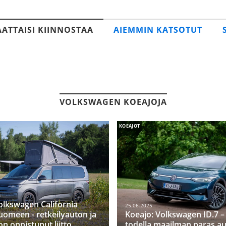
AATTAISI KIINNOSTAA
AIEMMIN KATSOTUT
VOLKSWAGEN KOEAJOJA
KOEAJOT
olkswagen California
25.06.2025
uomeen - retkeilyauton ja
Koeajo: Volkswagen ID.7 
n onnistunut liitto
todella maailman paras au