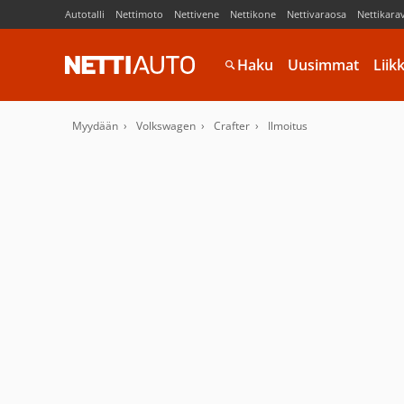
Autotalli
Nettimoto
Nettivene
Nettikone
Nettivaraosa
Nettikara
Haku
Uusimmat
Liik
Myydään
Volkswagen
Crafter
Ilmoitus