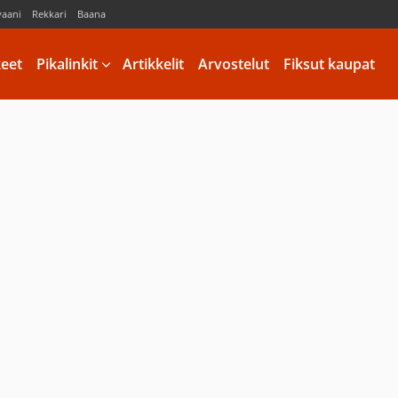
vaani
Rekkari
Baana
keet
Pikalinkit
Artikkelit
Arvostelut
Fiksut kaupat