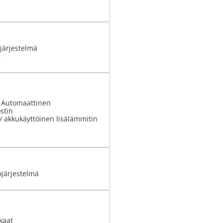
järjestelmä
t
: Automaattinen
stin
 / akkukäyttöinen lisälämmitin
ojärjestelmä
kaat