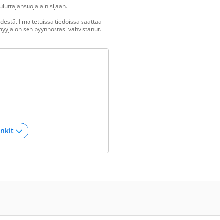
luttajansuojalain sijaan.
estä. Ilmoitetuissa tiedoissa saattaa
n myyjä on sen pyynnöstäsi vahvistanut.