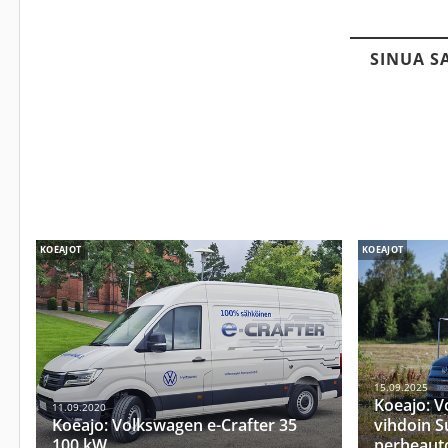
SINUA S
KOEAJOT
KOEAJOT
15.09.2025
Koeajo: V
11.09.2020
Koeajo: Volkswagen e-Crafter 35
vihdoin S
100 kW
perheauto