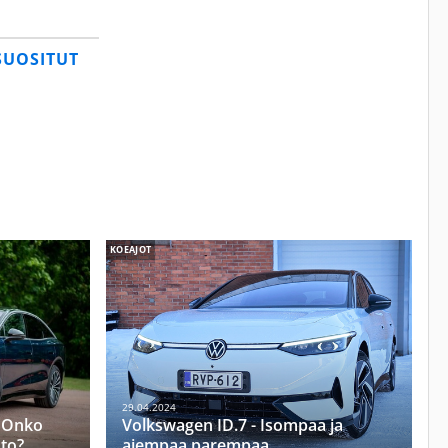
SUOSITUT
KOEAJOT
29.04.2024
– Onko
Volkswagen ID.7 - Isompaa ja
to?
aiempaa parempaa