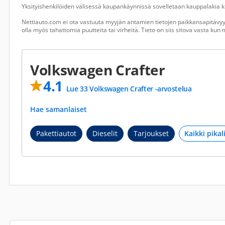
Yksityishenkilöiden välisessä kaupankäynnissä sovelletaan kauppalakia ku
Nettiauto.com ei ota vastuuta myyjän antamien tietojen paikkansapitävyyd
olla myös tahattomia puutteita tai virheitä. Tieto on siis sitova vasta ku
Volkswagen Crafter
4.1
Lue 33 Volkswagen Crafter -arvostelua
Hae samanlaiset
Pakettiautot
Dieselit
Tarjoukset