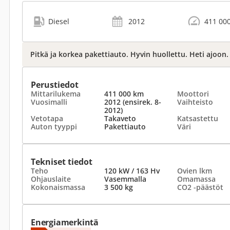
Diesel
2012
411 00
Pitkä ja korkea pakettiauto. Hyvin huollettu. Heti ajoon. 
Perustiedot
Mittarilukema
411 000 km
Moottori
Vuosimalli
2012 (ensirek. 8-
Vaihteisto
2012)
Vetotapa
Takaveto
Katsastettu
Auton tyyppi
Pakettiauto
Väri
Tekniset tiedot
Teho
120 kW / 163 Hv
Ovien lkm
Ohjauslaite
Vasemmalla
Omamassa
Kokonaismassa
3 500 kg
CO2 -päästöt
Energiamerkintä