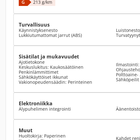
G
213 g/km
Turvallisuus
Käynnistyksenesto
Luistonesto
Lukkiutumattomat jarrut (ABS)
Turvatyyny
Sisätilat ja mukavuudet
Ajotietokone
Ilmastointi
Keskuslukitus: Kaukosäätöinen
Ohjausteho
Penkinlämmittimet
Polttoaine-
Sähkökäyttöiset ikkunat
Sähköpeilit
Vakionopeudensäädin: Perinteinen
Elektroniikka
Älypuhelimen integrointi
Äänentoist
Muut
Huoltokirja: Paperinen
Kahdet ren