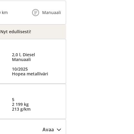
0 km
Manuaali
Nyt edullisesti!
2,0 l, Diesel
Manuaali
10/2025
Hopea metalliväri
5
2 199 kg
213 g/km
Avaa