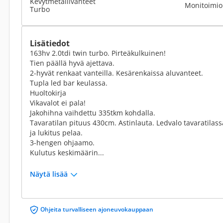
Kevytmetallivanteet
Monitoimio
Turbo
Lisätiedot
163hv 2.0tdi twin turbo. Pirteäkulkuinen!
Tien päällä hyvä ajettava.
2-hyvät renkaat vanteilla. Kesärenkaissa aluvanteet.
Tupla led bar keulassa.
Huoltokirja
Vikavalot ei pala!
Jakohihna vaihdettu 335tkm kohdalla.
Tavaratilan pituus 430cm. Astinlauta. Ledvalo tavaratilassa
ja lukitus pelaa.
3-hengen ohjaamo.
Kulutus keskimäärin...
Näytä lisää
Ohjeita turvalliseen ajoneuvokauppaan