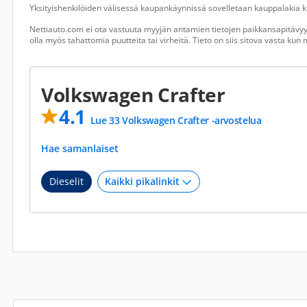
Yksityishenkilöiden välisessä kaupankäynnissä sovelletaan kauppalakia ku
Nettiauto.com ei ota vastuuta myyjän antamien tietojen paikkansapitävyyd
olla myös tahattomia puutteita tai virheitä. Tieto on siis sitova vasta ku
Volkswagen Crafter
4.1
Lue 33 Volkswagen Crafter -arvostelua
Hae samanlaiset
Dieselit