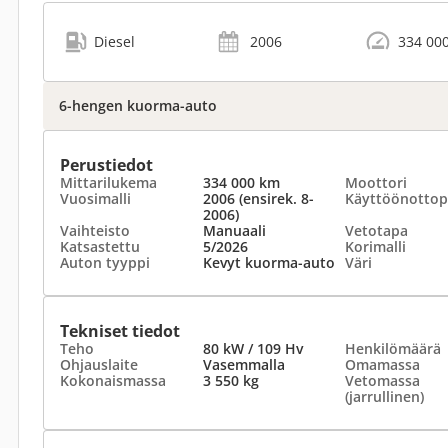
Diesel
2006
334 00
6-hengen kuorma-auto
Perustiedot
Mittarilukema
334 000 km
Moottori
Vuosimalli
2006 (ensirek. 8-
Käyttöönottop
2006)
Vaihteisto
Manuaali
Vetotapa
Katsastettu
5/2026
Korimalli
Auton tyyppi
Kevyt kuorma-auto
Väri
Tekniset tiedot
Teho
80 kW / 109 Hv
Henkilömäärä
Ohjauslaite
Vasemmalla
Omamassa
Kokonaismassa
3 550 kg
Vetomassa
(jarrullinen)