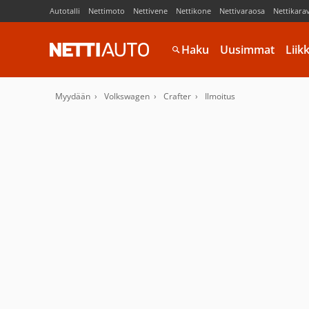
Autotalli
Nettimoto
Nettivene
Nettikone
Nettivaraosa
Nettikara
Haku
Uusimmat
Liik
Myydään
Volkswagen
Crafter
Ilmoitus