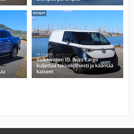
KOEAJOT
24.10.2022
Volkswagen ID. Buzz Cargo
kuljettaa taloudellisesti ja kääntää
uu
katseet