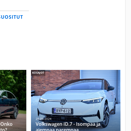
SUOSITUT
KOEAJOT
29.04.2024
– Onko
Volkswagen ID.7 - Isompaa ja
to?
aiempaa parempaa