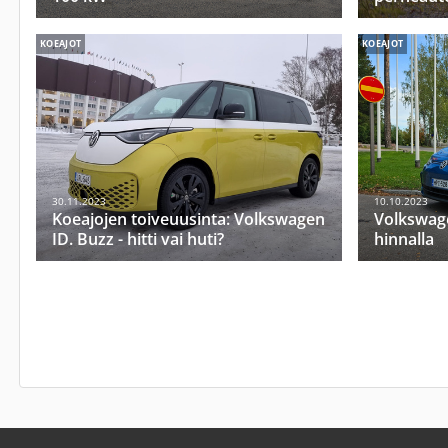
KOEAJOT
KOEAJOT
30.11.2023
10.10.2023
Koeajojen toiveuusinta: Volkswagen
Volkswage
ID. Buzz - hitti vai huti?
hinnalla