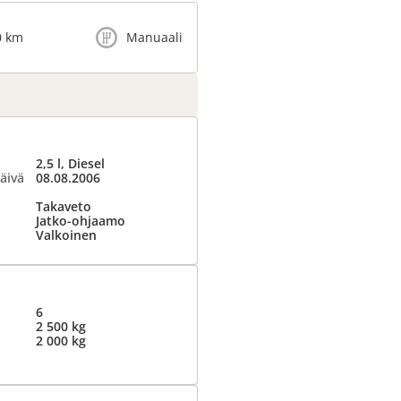
0 km
Manuaali
2,5 l, Diesel
äivä
08.08.2006
Takaveto
Jatko-ohjaamo
Valkoinen
6
2 500 kg
2 000 kg