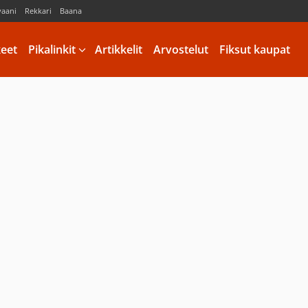
vaani
Rekkari
Baana
keet
Pikalinkit
Artikkelit
Arvostelut
Fiksut kaupat