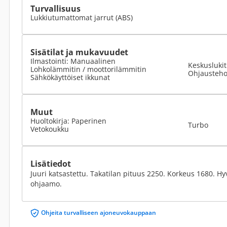
Turvallisuus
Lukkiutumattomat jarrut (ABS)
Sisätilat ja mukavuudet
Ilmastointi: Manuaalinen
Keskusluki
Lohkolämmitin / moottorilämmitin
Ohjausteho
Sähkökäyttöiset ikkunat
Muut
Huoltokirja: Paperinen
Turbo
Vetokoukku
Lisätiedot
Juuri katsastettu. Takatilan pituus 2250. Korkeus 1680. Hyv
ohjaamo.
Ohjeita turvalliseen ajoneuvokauppaan