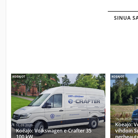
SINUA S
KOEAJOT
KOEAJOT
15.09.2025
Koeajo: V
11.09.2020
Koeajo: Volkswagen e-Crafter 35
vihdoin S
100 kW
perheauto