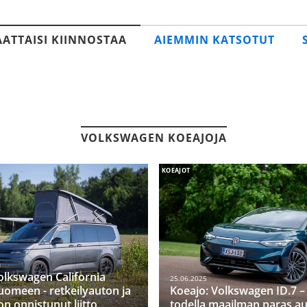
AATTAISI KIINNOSTAA
AIEMMIN KATSOTUT
VOLKSWAGEN KOEAJOJA
KOEAJOT
olkswagen California
25.06.2025
uomeen - retkeilyauton ja
Koeajo: Volkswagen ID.7 
n onnistunut liitto
todella maailman paras au