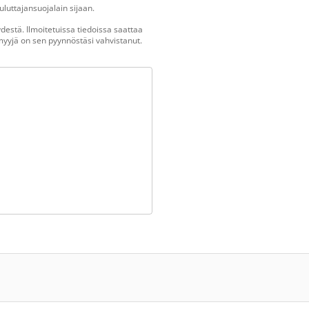
luttajansuojalain sijaan.
estä. Ilmoitetuissa tiedoissa saattaa
n myyjä on sen pyynnöstäsi vahvistanut.