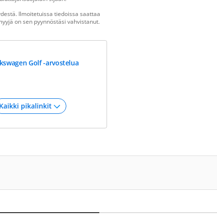
estä. Ilmoitetuissa tiedoissa saattaa
n myyjä on sen pyynnöstäsi vahvistanut.
kswagen Golf -arvostelua