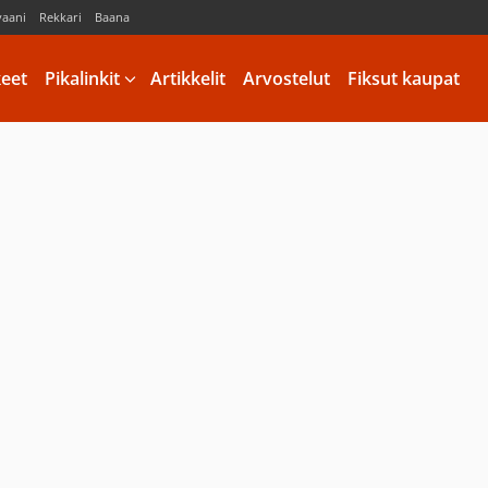
vaani
Rekkari
Baana
keet
Pikalinkit
Artikkelit
Arvostelut
Fiksut kaupat