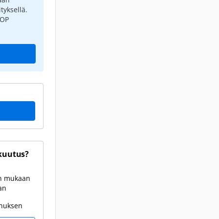
tyksellä.
 OP
kuutus?
en mukaan
an
onuksen