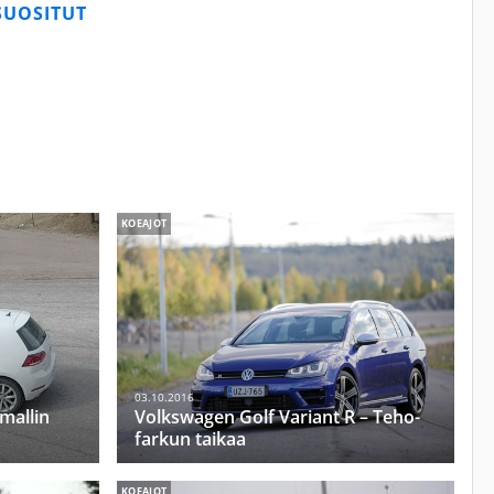
SUOSITUT
KOEAJOT
03.10.2016
mallin
Volkswagen Golf Variant R – Teho-
farkun taikaa
KOEAJOT