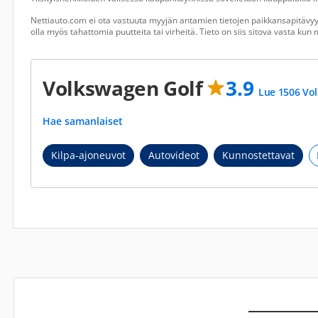
Nettiauto.com ei ota vastuuta myyjän antamien tietojen paikkansapitävyyd
olla myös tahattomia puutteita tai virheitä. Tieto on siis sitova vasta ku
Volkswagen Golf
3.9
Lue 1506 Vol
Hae samanlaiset
Kilpa-ajoneuvot
Autovideot
Kunnostettavat