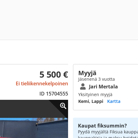
5 500 €
Myyjä
Jäsenenä 3 vuotta
Ei tieliikennekelpoinen
Jari Mertala
ID 15704555
Yksityinen myyjä
Kemi, Lappi
Kartta
Kaupat fiksummin?
Pyydä myyjältä Fiksua kauppa
kauppakirja ja maksu hoidet