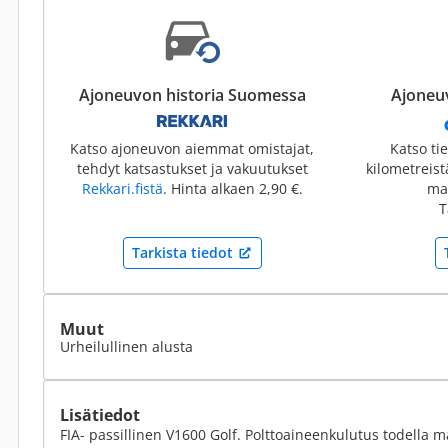
Ajoneuvon historia Suomessa
Ajoneuv
Katso ajoneuvon aiemmat omistajat,
Katso ti
tehdyt katsastukset ja vakuutukset
kilometreis
Rekkari.fistä
. Hinta alkaen 2,90 €.
mai
T
Tarkista tiedot
Muut
Urheilullinen alusta
Lisätiedot
FIA- passillinen V1600 Golf. Polttoaineenkulutus todella ma