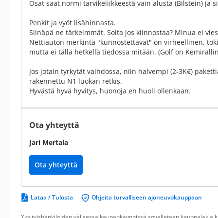
Osat saat normi tarvikeliikkeestä vain alusta (Bilstein) ja s
Penkit ja vyöt lisähinnasta.
Siinäpä ne tärkeimmät. Soita jos kiinnostaa? Minua ei vies
Nettiauton merkintä "kunnostettavat" on virheellinen, toki k
mutta ei tällä hetkellä tiedossa mitään. (Golf on Kemirallin
Jos jotain tyrkytät vaihdossa, niin halvempi (2-3K€) pakettia
rakennettu N1 luokan retkis.
Hyvästä hyvä hyvitys, huonoja en huoli ollenkaan.
Ota yhteyttä
Jari Mertala
Ota yhteyttä
Lataa / Tulosta
Ohjeita turvalliseen ajoneuvokauppaan
Yksityishenkilöiden välisessä kaupankäynnissä sovelletaan kauppalakia ku