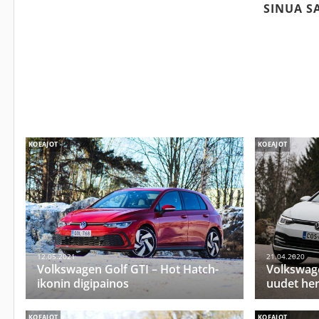
SINUA S
KOEAJOT
KOEAJOT
12.05.2021
21.04.2020
Volkswagen Golf GTI – Hot Hatch-
Volkswag
ikonin digipainos
uudet he
KOEAJOT
KOEAJOT