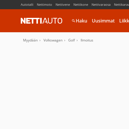
Autotalli
Nettimoto
Nettivene
Nettikone
Nettivaraosa
Nettikara
Haku
Uusimmat
Liik
Myydään
Volkswagen
Golf
Ilmoitus