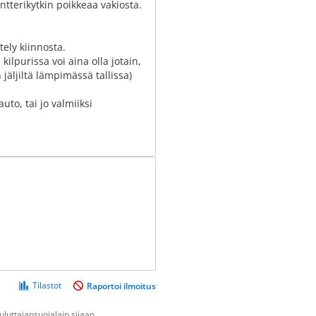
intterikytkin poikkeaa vakiosta.
tely kiinnosta.
ilpurissa voi aina olla jotain,
 jäljiltä lämpimässä tallissa)
uto, tai jo valmiiksi
Tilastot
Raportoi ilmoitus
luttajansuojalain sijaan.