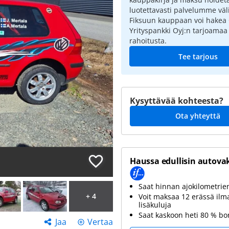
luotettavasti palvelumme väli
Fiksuun kauppaan voi hakea
Yrityspankki Oyj:n tarjoamaa
rahoitusta.
Tee tarjous
Kysyttävää kohteesta?
Ota yhteyttä
Haussa edullisin autova
Saat hinnan ajokilometri
+ 4
Voit maksaa 12 erässä ilm
lisäkuluja
Saat kaskoon heti 80 % b
Jaa
Vertaa