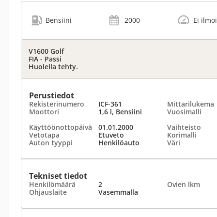
Bensiini
2000
Ei ilmo
V1600 Golf
FIA - Passi
Huolella tehty.
Perustiedot
Rekisterinumero
ICF-361
Mittarilukema
Moottori
1,6 l, Bensiini
Vuosimalli
Käyttöönottopäivä
01.01.2000
Vaihteisto
Vetotapa
Etuveto
Korimalli
Auton tyyppi
Henkilöauto
Väri
Tekniset tiedot
Henkilömäärä
2
Ovien lkm
Ohjauslaite
Vasemmalla