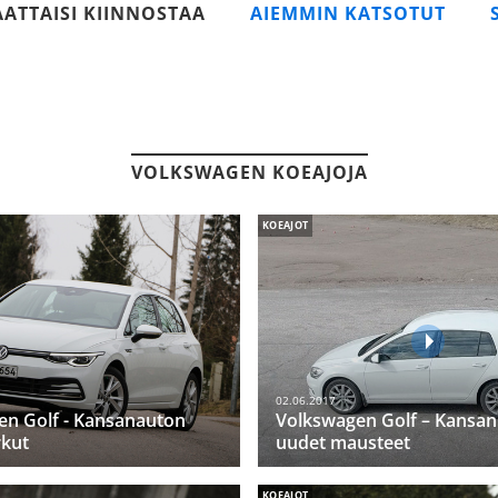
AATTAISI KIINNOSTAA
AIEMMIN KATSOTUT
VOLKSWAGEN KOEAJOJA
KOEAJOT
02.06.2017
en Golf - Kansanauton
Volkswagen Golf – Kansan
rkut
uudet mausteet
KOEAJOT