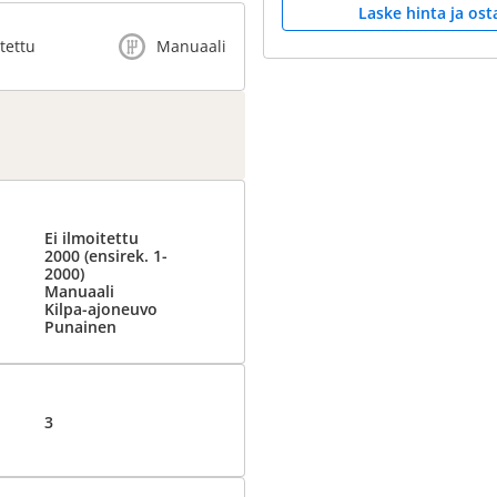
Laske hinta ja ost
itettu
Manuaali
Ei ilmoitettu
2000 (ensirek. 1-
2000)
Manuaali
Kilpa-ajoneuvo
Punainen
3