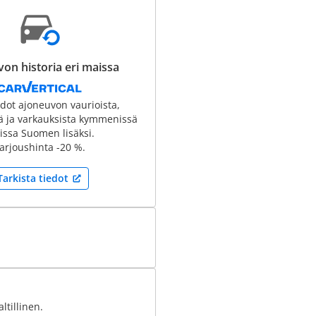
on historia eri maissa
edot ajoneuvon vaurioista,
tä ja varkauksista kymmenissä
ssa Suomen lisäksi.
arjoushinta -20 %.
Tarkista tiedot
ltillinen.