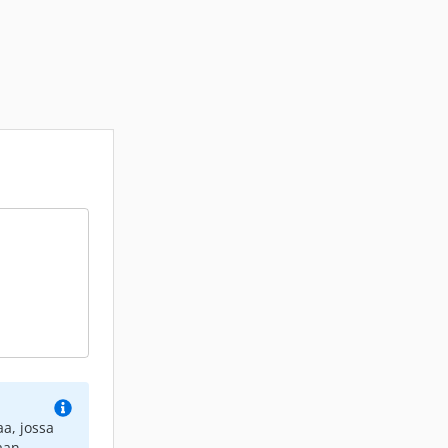
a, jossa
aan