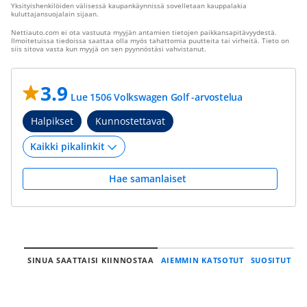
Yksityishenkilöiden välisessä kaupankäynnissä sovelletaan kauppalakia
kuluttajansuojalain sijaan.
Nettiauto.com ei ota vastuuta myyjän antamien tietojen paikkansapitävyydestä.
Ilmoitetuissa tiedoissa saattaa olla myös tahattomia puutteita tai virheitä. Tieto on
siis sitova vasta kun myyjä on sen pyynnöstäsi vahvistanut.
3.9
Lue 1506 Volkswagen Golf -arvostelua
Halpikset
Kunnostettavat
Hae samanlaiset
SINUA SAATTAISI KIINNOSTAA
AIEMMIN KATSOTUT
SUOSITUT