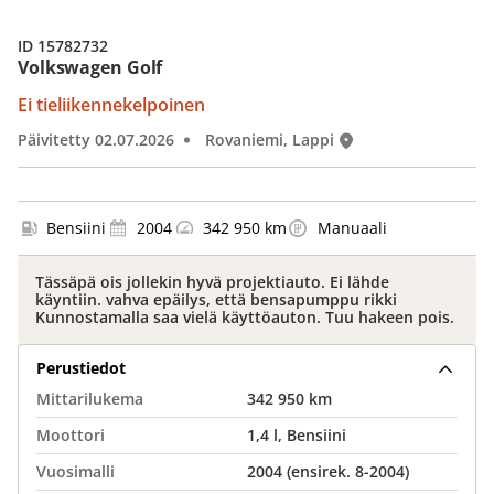
ID 15782732
Volkswagen Golf
Ei tieliikennekelpoinen
Päivitetty 02.07.2026
Rovaniemi, Lappi
Bensiini
2004
342 950 km
Manuaali
Tässäpä ois jollekin hyvä projektiauto. Ei lähde
käyntiin. vahva epäilys, että bensapumppu rikki
Kunnostamalla saa vielä käyttöauton. Tuu hakeen pois.
Perustiedot
Mittarilukema
342 950 km
Moottori
1,4 l, Bensiini
Vuosimalli
2004 (ensirek. 8-2004)