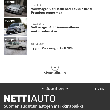
KOEAJOT
15.04.2013
Volkswagen Golf: Isoin harppauksin kohti
Premium-tunnelmaa
KOEAJOT
12.03.2012
Volkswagen Golf: Automaailman
makaronilaatikko
KOEAJOT
01.04.2006
Tyypit: Volkswagen Golf VR6
Sivun alkuun
Sivun alkuun
FI
/
EN
Suomen suosituin autojen markkinapaikka