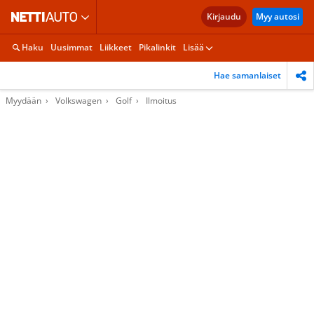
Kirjaudu
Myy autosi
Haku
Uusimmat
Liikkeet
Pikalinkit
Lisää
Hae samanlaiset
Myydään
Volkswagen
Golf
Ilmoitus