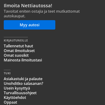
Ilmoita Nettiautossa!
Tavoitat eniten ostajia ja teet mutkattomat
autokaupat.
Myy autosi
KIRJAUTUNEILLE
Tallennetut haut
Omat ilmoitukset
Omat suosikit
Mainosta ilmoitustasi
TUKI
Asiakastuki ja palaute
Unohditko salasanan?
Usein kysyttyä
Turvallisuusohjeet
Käyttöehdot
Oppaat