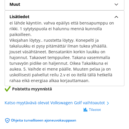
Muut
Lisätiedot
ei lähde käyntiin. vahva epäilys että bensapumppu on
rikki. 1 sytytyspuola ei halunnu mennä kunnolla
paikoilleen.
Vikojahan löytyy.. ruostetta löytyy. Konepelti ja
takaluukku ei pysy pitämättä/ ilman tukea ylhäällä.
Jouset väsähtäneet. Bensatankin korkin luukku on
hajonnut. Takaovet temppuilee. Takana vasemmalla
turvavyön pidike on haljennut. Oikea Takaikkuna ei
aukea. 5. Vaihde ei mene päälle. Muuten pelaa ja on
uskollisesti palvellut reilu 2.v ei oo itellä tällä hetkellä
rahaa eikä energiaa alkaa korjauttamaan.
Poistettu myynnistä
Katso myytävävä olevat Volkswagen Golf vaihtoautot
Tilastot
Ohjeita turvalliseen ajoneuvokauppaan