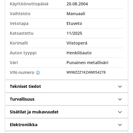
Käyttöönottopäivä
20.08.2004
Vaihteisto
Manuaali
Vetotapa
Etuveto
Katsastettu
11/2025
Korimalli
Viistoperä
Auton tyyppi
Henkilöauto
Väri
Punainen metalliväri
VIN-numero
WVWZZZ1KZ4W054278
Tekniset tiedot
Turvallisuus
Sisätilat ja mukavuudet
Elektroniikka