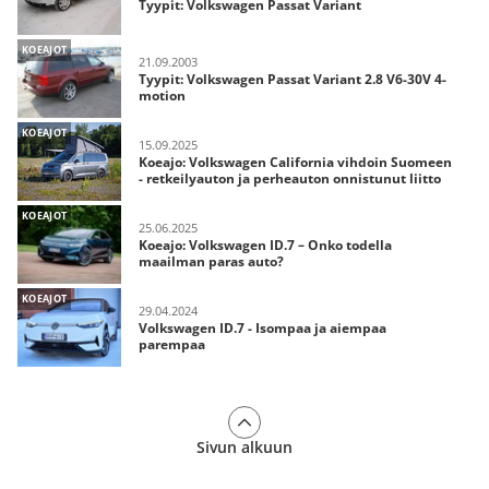
Tyypit: Volkswagen Passat Variant
KOEAJOT
21.09.2003
Tyypit: Volkswagen Passat Variant 2.8 V6-30V 4-
motion
KOEAJOT
15.09.2025
Koeajo: Volkswagen California vihdoin Suomeen
- retkeilyauton ja perheauton onnistunut liitto
KOEAJOT
25.06.2025
Koeajo: Volkswagen ID.7 – Onko todella
maailman paras auto?
KOEAJOT
29.04.2024
Volkswagen ID.7 - Isompaa ja aiempaa
parempaa
Sivun alkuun