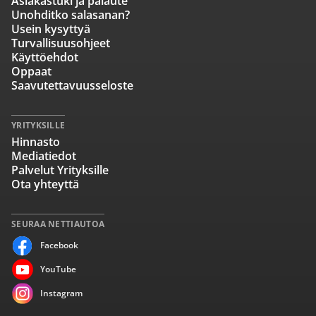
Asiakastuki ja palaute
Unohditko salasanan?
Usein kysyttyä
Turvallisuusohjeet
Käyttöehdot
Oppaat
Saavutettavuusseloste
YRITYKSILLE
Hinnasto
Mediatiedot
Palvelut Yrityksille
Ota yhteyttä
SEURAA NETTIAUTOA
Facebook
YouTube
Instagram