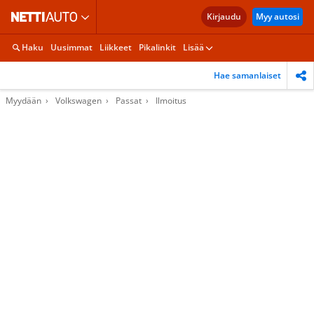
Kirjaudu
Myy autosi
Haku
Uusimmat
Liikkeet
Pikalinkit
Lisää
Hae samanlaiset
Myydään
Volkswagen
Passat
Ilmoitus