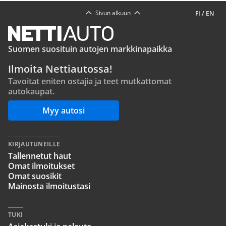
Sivun alkuun
FI
/
EN
Suomen suosituin autojen markkinapaikka
Ilmoita Nettiautossa!
Tavoitat eniten ostajia ja teet mutkattomat
autokaupat.
Myy autosi
KIRJAUTUNEILLE
Tallennetut haut
Omat ilmoitukset
Omat suosikit
Mainosta ilmoitustasi
TUKI