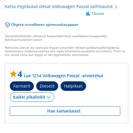
Katso myytävävä olevat Volkswagen Passat vaihtoautot
Tilastot
Ohjeita turvalliseen ajoneuvokauppaan
Yksityishenkilöiden välisessä kaupankäynnissä sovelletaan kauppalakia
kuluttajansuojalain sijaan.
Nettiauto.com ei ota vastuuta myyjän antamien tietojen paikkansapitävyydestä.
Ilmoitetuissa tiedoissa saattaa olla myös tahattomia puutteita tai virheitä. Tieto on
siis sitova vasta kun myyjä on sen pyynnöstäsi vahvistanut.
4
Lue 1214 Volkswagen Passat -arvostelua
Farmarit
Dieselit
Halpikset
Hae samanlaiset