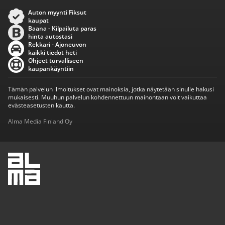
Auton myynti Fiksut
kaupat
Baana - Kilpailuta paras
hinta autostasi
Rekkari - Ajoneuvon
kaikki tiedot heti
Ohjeet turvalliseen
kaupankäyntiin
Tämän palvelun ilmoitukset ovat mainoksia, jotka näytetään sinulle hakusi
mukaisesti. Muuhun palvelun kohdennettuun mainontaan voit vaikuttaa
evästeasetusten kautta.
Alma Media Finland Oy