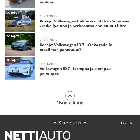
motion
KOEAJOT
15.09.2025
Koeajo: Volkswagen California vihdoin Suomeen
- retkeilyauton ja perheauton onnistunut liitto
KOEAJOT
25.06.2025
Koeajo: Volkswagen ID.7 – Onko todella
maailman paras auto?
KOEAJOT
29.04.2024
Volkswagen ID.7 - Isompaa ja aiempaa
parempaa
Sivun alkuun
Sivun alkuun
FI
/
EN