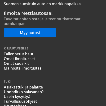
Suomen suosituin autojen markkinapaikka
Ilmoita Nettiautossa!
Tavoitat eniten ostajia ja teet mutkattomat
autokaupat.
Myy autosi
KIRJAUTUNEILLE
Tallennetut haut
Omat ilmoitukset
Omat suosikit
Mainosta ilmoitustasi
TUKI
Asiakastuki ja palaute
Unohditko salasanan?
Usein kysyttyä
Turvallisuusohjeet