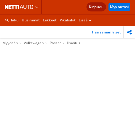
Kirjaudu
Myy autosi
Haku
Uusimmat
Liikkeet
Pikalinkit
Lisää
Hae samanlaiset
Myydään
Volkswagen
Passat
Ilmoitus