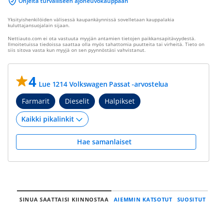
Ohjeita turvalliseen ajoneuvokauppaan
Yksityishenkilöiden välisessä kaupankäynnissä sovelletaan kauppalakia
kuluttajansuojalain sijaan.
Nettiauto.com ei ota vastuuta myyjän antamien tietojen paikkansapitävyydestä.
Ilmoitetuissa tiedoissa saattaa olla myös tahattomia puutteita tai virheitä. Tieto on
siis sitova vasta kun myyjä on sen pyynnöstäsi vahvistanut.
4
Lue 1214 Volkswagen Passat -arvostelua
Farmarit
Dieselit
Halpikset
Hae samanlaiset
SINUA SAATTAISI KIINNOSTAA
AIEMMIN KATSOTUT
SUOSITUT