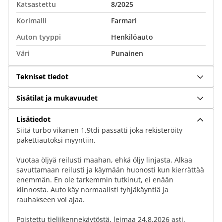
Katsastettu
8/2025
Korimalli
Farmari
Auton tyyppi
Henkilöauto
Väri
Punainen
Tekniset tiedot
Sisätilat ja mukavuudet
Lisätiedot
Siitä turbo vikanen 1.9tdi passatti joka rekisteröity
pakettiautoksi myyntiin.
Vuotaa öljyä reilusti maahan, ehkä öljy linjasta. Alkaa
savuttamaan reilusti ja käymään huonosti kun kierrättää
enemmän. En ole tarkemmin tutkinut, ei enään
kiinnosta. Auto käy normaalisti tyhjäkäyntiä ja
rauhakseen voi ajaa.
Poistettu tieliikennekäytöstä, leimaa 24.8.2026 asti.