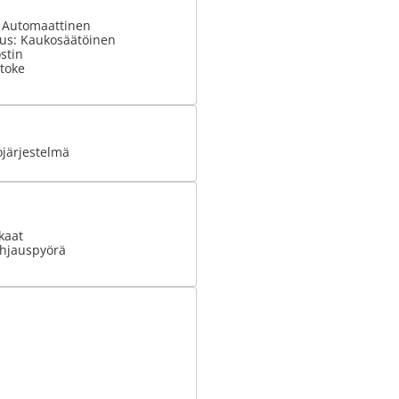
: Automaattinen
tus: Kaukosäätöinen
stin
stoke
ojärjestelmä
kaat
hjauspyörä