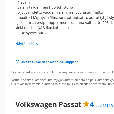
- 1 avain
- varsin täydellinen huoltohistoria
- öljyt vaihdettu vuoden välein, nelipyöräsuunnattu
- moottori käy hyvin (ilmakanavat putsattu, auttoi tyhjäkäy
- jakohihna+vesipumppu+moniurahihna vaihdettu 298 tkm
vielä matkaa (418 tkm kohdalla)
- koko sytytyspuola...
Näytä lisää
Ohjeita turvalliseen ajoneuvokauppaan
Yksityishenkilöiden välisessä kaupankäynnissä sovelletaan kauppalakia ku
Nettiauto.com ei ota vastuuta myyjän antamien tietojen paikkansapitävyyd
olla myös tahattomia puutteita tai virheitä. Tieto on siis sitova vasta ku
Volkswagen Passat
4
Lue 1214 V