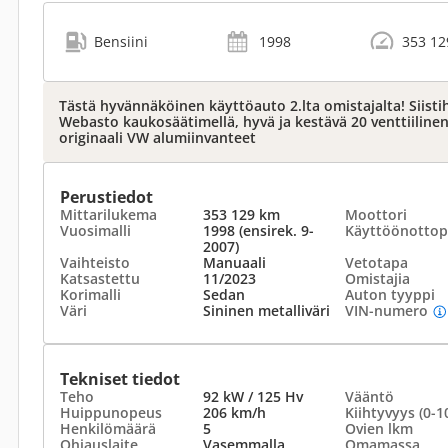
Bensiini
1998
353 12
Tästä hyvännäköinen käyttöauto 2.lta omistajalta! Siisti
Webasto kaukosäätimellä, hyvä ja kestävä 20 venttiilinen
originaali VW alumiinvanteet
Perustiedot
Mittarilukema
353 129 km
Moottori
Vuosimalli
1998 (ensirek. 9-
Käyttöönottop
2007)
Vaihteisto
Manuaali
Vetotapa
Katsastettu
11/2023
Omistajia
Korimalli
Sedan
Auton tyyppi
Väri
Sininen metalliväri
VIN-numero
Tekniset tiedot
Teho
92 kW / 125 Hv
Vääntö
Huippunopeus
206 km/h
Kiihtyvyys (0-1
Henkilömäärä
5
Ovien lkm
Ohjauslaite
Vasemmalla
Omamassa