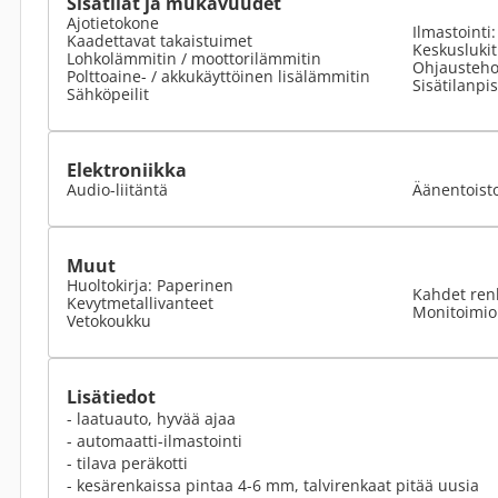
Sisätilat ja mukavuudet
Ajotietokone
Ilmastointi
Kaadettavat takaistuimet
Keskusluki
Lohkolämmitin / moottorilämmitin
Ohjausteho
Polttoaine- / akkukäyttöinen lisälämmitin
Sisätilanpi
Sähköpeilit
Elektroniikka
Audio-liitäntä
Äänentoist
Muut
Huoltokirja: Paperinen
Kahdet ren
Kevytmetallivanteet
Monitoimio
Vetokoukku
Lisätiedot
- laatuauto, hyvää ajaa
- automaatti-ilmastointi
- tilava peräkotti
- kesärenkaissa pintaa 4-6 mm, talvirenkaat pitää uusia