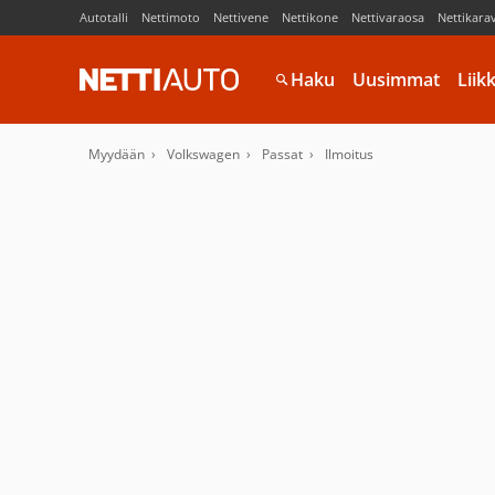
Autotalli
Nettimoto
Nettivene
Nettikone
Nettivaraosa
Nettikara
Haku
Uusimmat
Liik
Myydään
Volkswagen
Passat
Ilmoitus