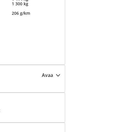
1 300 kg
206 g/km
Avaa
t