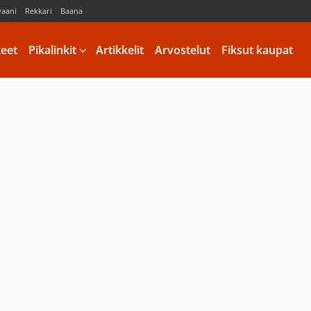
vaani
Rekkari
Baana
keet
Pikalinkit
Artikkelit
Arvostelut
Fiksut kaupat