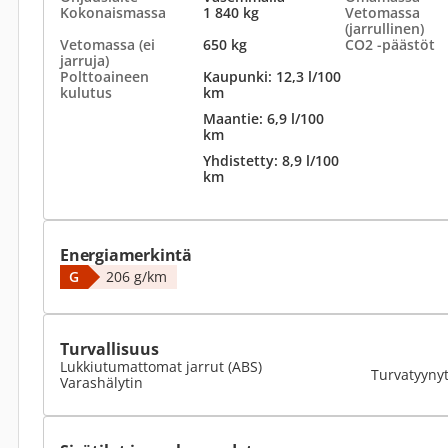
Kokonaismassa
1 840 kg
Vetomassa
(jarrullinen)
Vetomassa (ei
650 kg
CO2 -päästöt
jarruja)
Polttoaineen
Kaupunki: 12,3 l/100
kulutus
km
Maantie: 6,9 l/100
km
Yhdistetty: 8,9 l/100
km
Energiamerkintä
G
206 g/km
Turvallisuus
Lukkiutumattomat jarrut (ABS)
Turvatyyny
Varashälytin