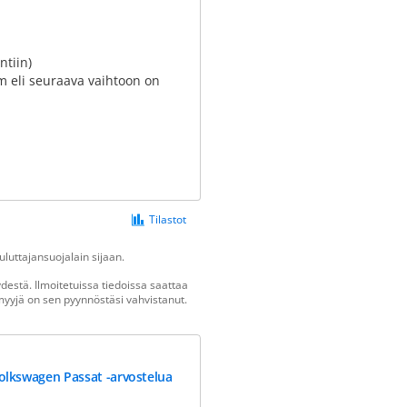
ntiin)
 eli seuraava vaihtoon on
Tilastot
luttajansuojalain sijaan.
estä. Ilmoitetuissa tiedoissa saattaa
n myyjä on sen pyynnöstäsi vahvistanut.
olkswagen Passat -arvostelua