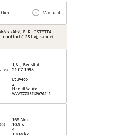
9 km
Manuaali
hkö sisältä, Ei RUOSTETTA,
 moottori (125 hv), kahdet
1,8 l, Bensiini
äivä
21.07.1998
Etuveto
2
Henkilöauto
WVWZZZ3BZXP076542
168 Nm
00)
10,9 s
4
1 414 kg