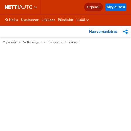
Kirjaudu
Myy autosi
Haku
Uusimmat
Liikkeet
Pikalinkit
Lisää
Hae samanlaiset
Myydään
Volkswagen
Passat
Ilmoitus