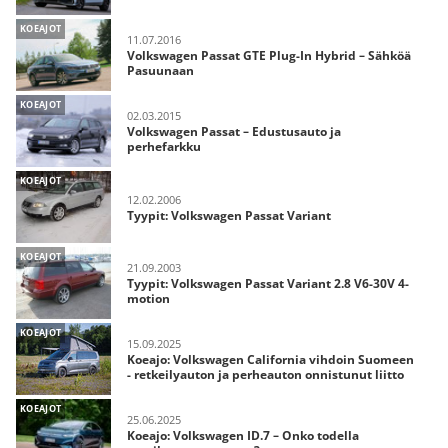
KOEAJOT
11.07.2016
Volkswagen Passat GTE Plug-In Hybrid – Sähköä
Pasuunaan
KOEAJOT
02.03.2015
Volkswagen Passat – Edustusauto ja
perhefarkku
KOEAJOT
12.02.2006
Tyypit: Volkswagen Passat Variant
KOEAJOT
21.09.2003
Tyypit: Volkswagen Passat Variant 2.8 V6-30V 4-
motion
KOEAJOT
15.09.2025
Koeajo: Volkswagen California vihdoin Suomeen
- retkeilyauton ja perheauton onnistunut liitto
KOEAJOT
25.06.2025
Koeajo: Volkswagen ID.7 – Onko todella