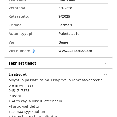
Vetotapa
Etuveto
Katsastettu
9/2025
Korimalli
Farmari
Auton tyyppi
Pakettiauto
Väri
Beige
VIN-numero
WVWZZZ3BZ2E200220
Tekniset tiedot
Lisätiedot
Myyntiin passatti osina. Lisäpitkä ja renkaat/vanteet ei
ole myynnissä.
0451717575
Plussat
+ Auto käy ja liikkuu eteenpäin
+Turbo vaihdettu
+Leimaa syyskuuhun
+Vasen helma juuri hitsattu