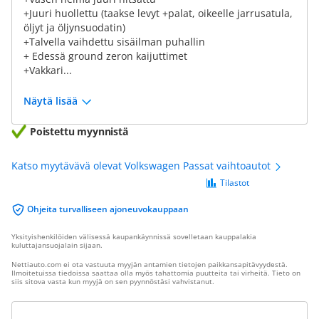
+Juuri huollettu (taakse levyt +palat, oikeelle jarrusatula,
öljyt ja öljynsuodatin)
+Talvella vaihdettu sisäilman puhallin
+ Edessä ground zeron kaijuttimet
+Vakkari...
Näytä lisää
Poistettu myynnistä
Katso myytävävä olevat Volkswagen Passat vaihtoautot
Tilastot
Ohjeita turvalliseen ajoneuvokauppaan
Yksityishenkilöiden välisessä kaupankäynnissä sovelletaan kauppalakia
kuluttajansuojalain sijaan.
Nettiauto.com ei ota vastuuta myyjän antamien tietojen paikkansapitävyydestä.
Ilmoitetuissa tiedoissa saattaa olla myös tahattomia puutteita tai virheitä. Tieto on
siis sitova vasta kun myyjä on sen pyynnöstäsi vahvistanut.