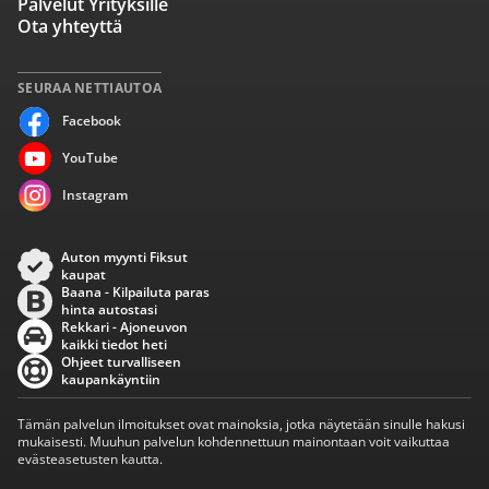
Palvelut Yrityksille
Ota yhteyttä
SEURAA NETTIAUTOA
Facebook
YouTube
Instagram
Auton myynti Fiksut
kaupat
Baana - Kilpailuta paras
hinta autostasi
Rekkari - Ajoneuvon
kaikki tiedot heti
Ohjeet turvalliseen
kaupankäyntiin
Tämän palvelun ilmoitukset ovat mainoksia, jotka näytetään sinulle hakusi
mukaisesti. Muuhun palvelun kohdennettuun mainontaan voit vaikuttaa
evästeasetusten kautta.