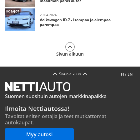
maailman paras auto?
KOEAJOT
29.04.2024
Volkswagen ID.7 - Isompaa ja aiempaa
parempaa
Sivun alkuun
Sivun alkuun
FI
/
EN
Suomen suosituin autojen markkinapaikka
Ilmoita Nettiautossa!
Tavoitat eniten ostajia ja teet mutkattomat
autokaupat.
Myy autosi