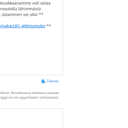
! Asiakkaanamme voit ostaa
ai noudolla lähimmästä
 ostaminen voi olla! **
om/saka/LRC-400/outside/
**
Tilastot
estä. Ilmoitetuissa tiedoissa saattaa
n myyjä on sen pyynnöstäsi vahvistanut.