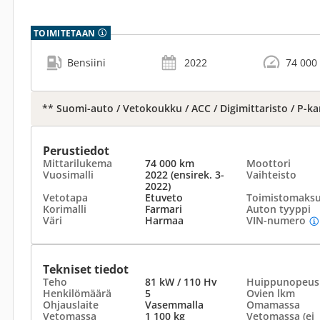
TOIMITETAAN
Bensiini
2022
74 000
** Suomi-auto / Vetokoukku / ACC / Digimittaristo / P-k
Perustiedot
Mittarilukema
74 000 km
Moottori
Vuosimalli
2022 (ensirek. 3-
Vaihteisto
2022)
Vetotapa
Etuveto
Toimistomaks
Korimalli
Farmari
Auton tyyppi
Väri
Harmaa
VIN-numero
Tekniset tiedot
Teho
81 kW / 110 Hv
Huippunopeus
Henkilömäärä
5
Ovien lkm
Ohjauslaite
Vasemmalla
Omamassa
Vetomassa
1 100 kg
Vetomassa (ei