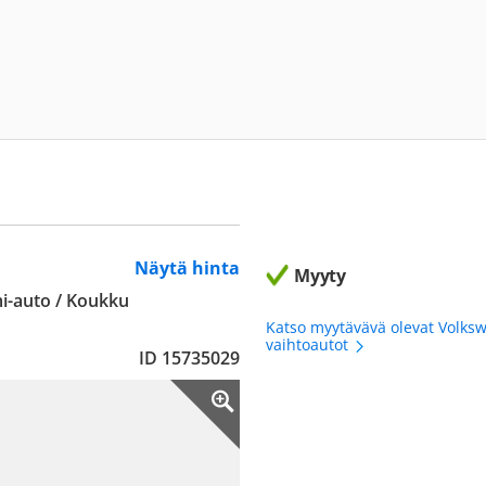
Näytä hinta
Myyty
i-auto / Koukku
Katso myytävävä olevat Volks
vaihtoautot
ID 15735029