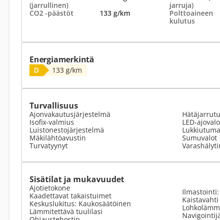
(jarrullinen)
jarruja)
CO2 -päästöt
133 g/km
Polttoaineen
kulutus
Energiamerkintä
D
133 g/km
Turvallisuus
Ajonvakautusjärjestelmä
Hätäjarrut
Isofix-valmius
LED-ajovalo
Luistonestojärjestelmä
Lukkiutumat
Mäkilähtöavustin
Sumuvalot
Turvatyynyt
Varashälyti
Sisätilat ja mukavuudet
Ajotietokone
Ilmastointi
Kaadettavat takaistuimet
Kaistavahti
Keskuslukitus: Kaukosäätöinen
Lohkolämmi
Lämmitettävä tuulilasi
Navigointij
Ohjaustehostin