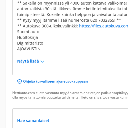
** Sakalla on myynnissä yli 4000 auton kattava valikoima
auton kaikista 30:stä liikkeestämme kotiintoimituksella t
toimipisteestä. Kokeile kuinka helppoa ja vaivatonta auton
** Kysy myyjiltämme lisää numerosta 020 7032855! **
** Autokuva 360-ulkokuvalinkki:
https://files.autokuva.c
Suomi-auto
Huoltokirja
Digimittaristo
AJOAVUSTIN...
Näytä lisää
Ohjeita turvalliseen ajoneuvokauppaan
Nettiauto.com ei ota vastuuta myyjän antamien tietojen paikkansapitävyyd
olla myös tahattomia puutteita tai virheitä. Tieto on siis sitova vasta ku
Hae samanlaiset