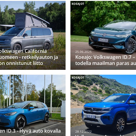
KOEAJOT
olkswagen California
25.06.2025
uomeen - retkeilyauton ja
Koeajo: Volkswagen ID.7 
n onnistunut liitto
todella maailman paras au
KOEAJOT
n ID.3 - Hyvä auto kovalla
28.12.2022