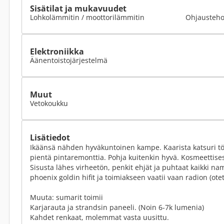
Sisätilat ja mukavuudet
Lohkolämmitin / moottorilämmitin
Ohjausteho
Elektroniikka
Äänentoistojärjestelmä
Muut
Vetokoukku
Lisätiedot
Ikäänsä nähden hyväkuntoinen kampe. Kaarista katsuri tökk
pientä pintaremonttia. Pohja kuitenkin hyvä. Kosmeettisesti
Sisusta lähes virheetön, penkit ehjät ja puhtaat kaikki na
phoenix goldin hifit ja toimiakseen vaatii vaan radion (ote
Muuta: sumarit toimii
Karjarauta ja strandsin paneeli. (Noin 6-7k lumenia)
Kahdet renkaat, molemmat vasta uusittu.