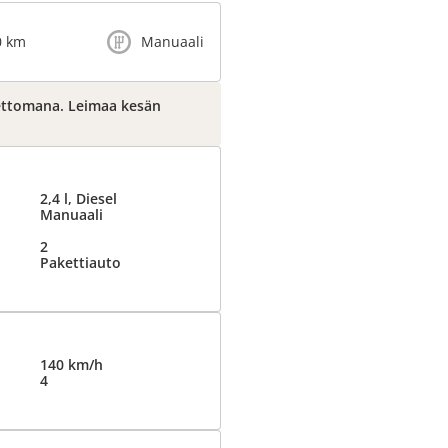
0 km
Manuaali
ettomana. Leimaa kesän
2,4 l, Diesel
Manuaali
2
Pakettiauto
140 km/h
4