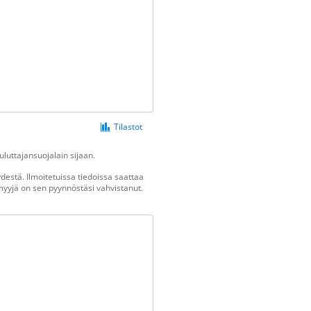
Tilastot
luttajansuojalain sijaan.
estä. Ilmoitetuissa tiedoissa saattaa
n myyjä on sen pyynnöstäsi vahvistanut.