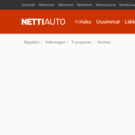
Autotalli
Nettimoto
Nettivene
Nettikone
Nettivaraosa
Nettikara
Haku
Uusimmat
Liik
Myydään
Volkswagen
Transporter
Ilmoitus