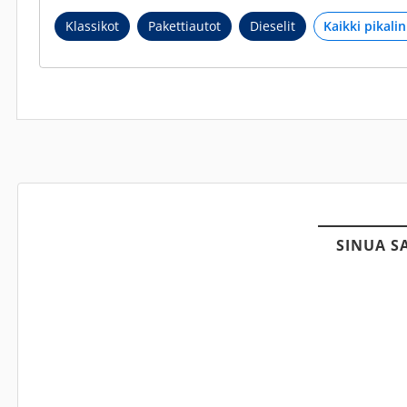
Klassikot
Pakettiautot
Dieselit
SINUA S