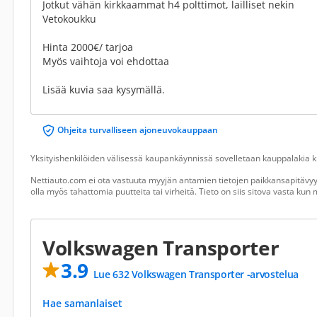
Jotkut vähän kirkkaammat h4 polttimot, lailliset nekin
Vetokoukku
Hinta 2000€/ tarjoa
Myös vaihtoja voi ehdottaa
Lisää kuvia saa kysymällä.
Ohjeita turvalliseen ajoneuvokauppaan
Yksityishenkilöiden välisessä kaupankäynnissä sovelletaan kauppalakia ku
Nettiauto.com ei ota vastuuta myyjän antamien tietojen paikkansapitävyyd
olla myös tahattomia puutteita tai virheitä. Tieto on siis sitova vasta ku
Volkswagen Transporter
3.9
Lue 632 Volkswagen Transporter -arvostelua
Hae samanlaiset