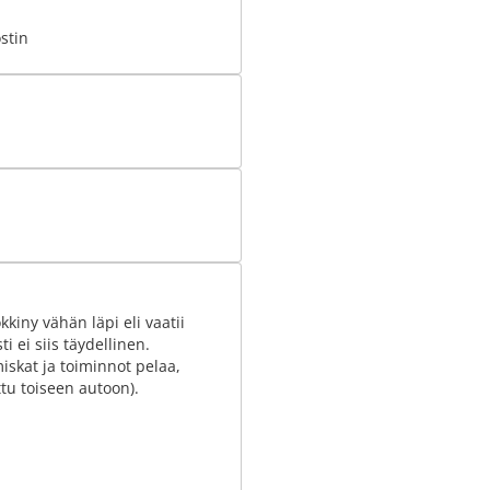
stin
iny vähän läpi eli vaatii
 ei siis täydellinen.
miskat ja toiminnot pelaa,
ttu toiseen autoon).