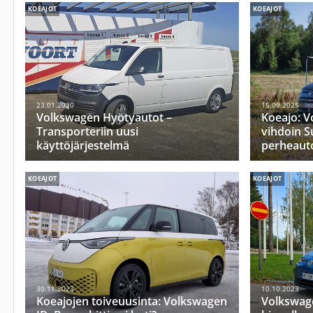
KOEAJOT
KOEAJOT
23.01.2020
15.09.2025
Volkswagen Hyötyautot –
Koeajo: V
Transporteriin uusi
vihdoin S
käyttöjärjestelmä
perheauto
KOEAJOT
KOEAJOT
30.11.2023
10.10.2023
Koeajojen toiveuusinta: Volkswagen
Volkswage