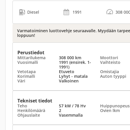
Diesel
1991
308 00
Varmatoiminen luottovehje seuraavalle. Myydään tarpe
loppuun!
Perustiedot
Mittarilukema
308 000 km
Moottori
Vuosimalli
1991 (ensirek. 1-
Vaihteisto
1991)
Vetotapa
Etuveto
Omistajia
Korimalli
Lyhyt - matala
Auton tyyppi
Väri
Valkoinen
Tekniset tiedot
Teho
57 kW / 78 Hv
Huippunopeus
Henkilömäärä
2
Ovien lkm
Ohjauslaite
Vasemmalla