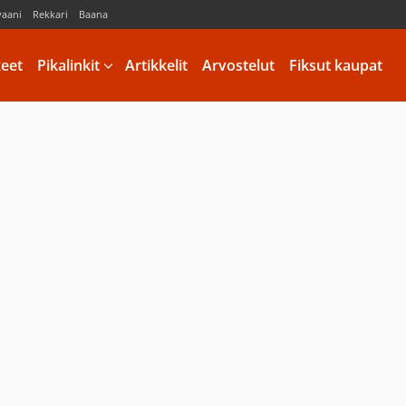
vaani
Rekkari
Baana
keet
Pikalinkit
Artikkelit
Arvostelut
Fiksut kaupat