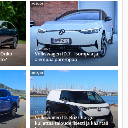
KOEAJOT
29.04.2024
– Onko
Volkswagen ID.7 - Isompaa ja
to?
aiempaa parempaa
KOEAJOT
24.10.2022
Volkswagen ID. Buzz Cargo
kuljettaa taloudellisesti ja kääntää