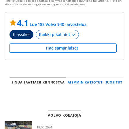
Ilmoitetuissa tiedoissa saattaa olla myös tahattomia puutteita tai virheitä. Tieto on
siis sitova vasta kun myyjä on sen pyynnöstäsi vahvistanut.
4.1
Lue 185 Volvo 940 -arvostelua
Klassikot
Hae samanlaiset
SINUA SAATTAISI KIINNOSTAA
AIEMMIN KATSOTUT
SUOSITUT
VOLVO KOEAJOJA
KOEAJOT
18.06.2024