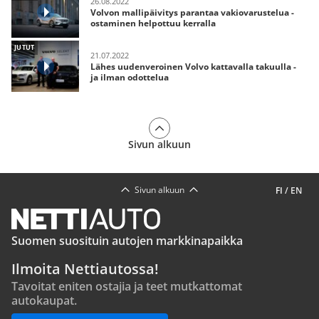
26.08.2022
Volvon mallipäivitys parantaa vakiovarustelua -
ostaminen helpottuu kerralla
JUTUT
21.07.2022
Lähes uudenveroinen Volvo kattavalla takuulla -
ja ilman odottelua
Sivun alkuun
Sivun alkuun
FI
/
EN
Suomen suosituin autojen markkinapaikka
Ilmoita Nettiautossa!
Tavoitat eniten ostajia ja teet mutkattomat
autokaupat.