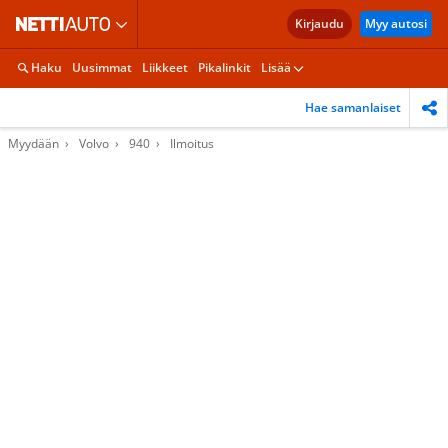
Kirjaudu
Myy autosi
Haku
Uusimmat
Liikkeet
Pikalinkit
Lisää
Hae samanlaiset
Myydään
Volvo
940
Ilmoitus