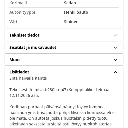
Korimalli
Sedan
Auton tyyppi
Henkilöauto
Väri
Sininen
Tekniset tiedot
Sisätilat ja mukavuudet
Muut
Lisätiedot
Siitä halvalla Kantti!
Teknisesti toimiva b230f+m47+Kemppilukko. Leimaa
12.11.2026 asti.
Koriltaan parhaat päivänsä nähnyt löytyy lommoa,
naarmua yms tms, mutta pohja fiksussa kunnossa eli ei
ole mätä. On autosta joskus huoltakin pidetty tuotu
aikoinaan saksasta ja sieltä asti löytyy huoltohistoriaa.