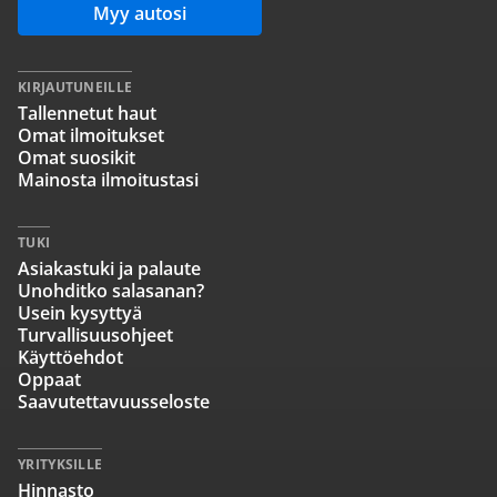
Myy autosi
KIRJAUTUNEILLE
Tallennetut haut
Omat ilmoitukset
Omat suosikit
Mainosta ilmoitustasi
TUKI
Asiakastuki ja palaute
Unohditko salasanan?
Usein kysyttyä
Turvallisuusohjeet
Käyttöehdot
Oppaat
Saavutettavuusseloste
YRITYKSILLE
Hinnasto