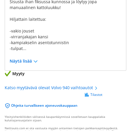
Sisusta ihan fiksussa kunnossa ja löytyy jopa
manuaalinen kattoluukku!
Hiljattain laitettua:
-vakio jouset
-virranjakajan kansi
-kampiakselin asentotunnistin
-tulpat...
Näytä lisää
Myyty
Katso myytävävä olevat Volvo 940 vaihtoautot
Tilastot
Ohjeita turvalliseen ajoneuvokauppaan
Yksityishenkilöiden välisessä kaupankäynnissä sovelletaan kauppalakia
kuluttajansuojalain sijaan.
Nettiauto.com ei ota vastuuta myyjän antamien tietojen paikkansapitävyydestä.