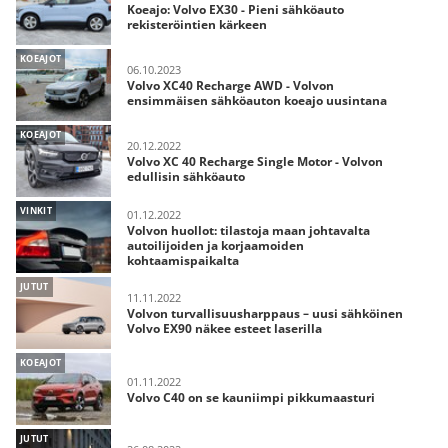
Koeajo: Volvo EX30 - Pieni sähköauto
rekisteröintien kärkeen
KOEAJOT
06.10.2023
Volvo XC40 Recharge AWD - Volvon
ensimmäisen sähköauton koeajo uusintana
KOEAJOT
20.12.2022
Volvo XC 40 Recharge Single Motor - Volvon
edullisin sähköauto
VINKIT
01.12.2022
Volvon huollot: tilastoja maan johtavalta
autoilijoiden ja korjaamoiden
kohtaamispaikalta
JUTUT
11.11.2022
Volvon turvallisuusharppaus – uusi sähköinen
Volvo EX90 näkee esteet laserilla
KOEAJOT
01.11.2022
Volvo C40 on se kauniimpi pikkumaasturi
JUTUT