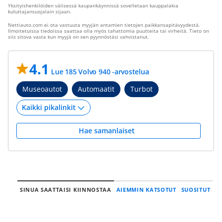
Yksityishenkilöiden välisessä kaupankäynnissä sovelletaan kauppalakia
kuluttajansuojalain sijaan.
Nettiauto.com ei ota vastuuta myyjän antamien tietojen paikkansapitävyydestä.
Ilmoitetuissa tiedoissa saattaa olla myös tahattomia puutteita tai virheitä. Tieto on
siis sitova vasta kun myyjä on sen pyynnöstäsi vahvistanut.
4.1
Lue 185 Volvo 940 -arvostelua
Museoautot
Automaatit
Turbot
Hae samanlaiset
SINUA SAATTAISI KIINNOSTAA
AIEMMIN KATSOTUT
SUOSITUT