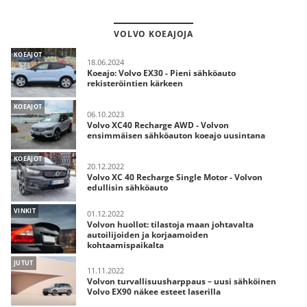
VOLVO KOEAJOJA
KOEAJOT
18.06.2024
Koeajo: Volvo EX30 - Pieni sähköauto
rekisteröintien kärkeen
KOEAJOT
06.10.2023
Volvo XC40 Recharge AWD - Volvon
ensimmäisen sähköauton koeajo uusintana
KOEAJOT
20.12.2022
Volvo XC 40 Recharge Single Motor - Volvon
edullisin sähköauto
VINKIT
01.12.2022
Volvon huollot: tilastoja maan johtavalta
autoilijoiden ja korjaamoiden
kohtaamispaikalta
JUTUT
11.11.2022
Volvon turvallisuusharppaus – uusi sähköinen
Volvo EX90 näkee esteet laserilla