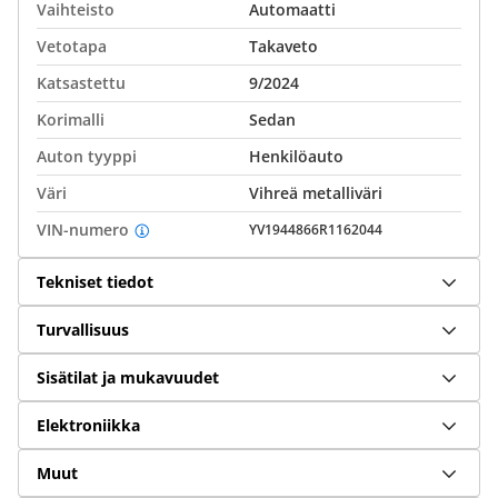
Vaihteisto
Automaatti
Vetotapa
Takaveto
Katsastettu
9/2024
Korimalli
Sedan
Auton tyyppi
Henkilöauto
Väri
Vihreä metalliväri
VIN-numero
YV1944866R1162044
Tekniset tiedot
Turvallisuus
Sisätilat ja mukavuudet
Elektroniikka
Muut