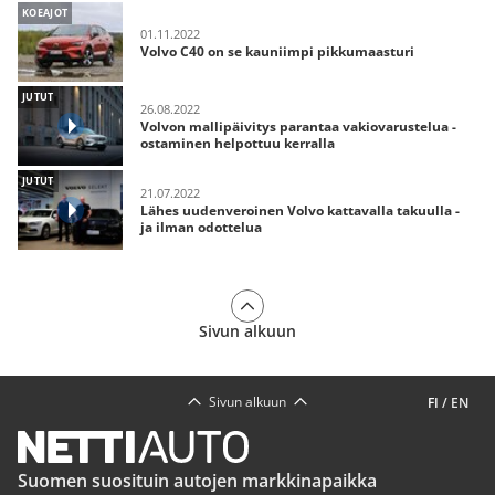
KOEAJOT
01.11.2022
Volvo C40 on se kauniimpi pikkumaasturi
JUTUT
26.08.2022
Volvon mallipäivitys parantaa vakiovarustelua -
ostaminen helpottuu kerralla
JUTUT
21.07.2022
Lähes uudenveroinen Volvo kattavalla takuulla -
ja ilman odottelua
Sivun alkuun
Sivun alkuun
FI
/
EN
Suomen suosituin autojen markkinapaikka