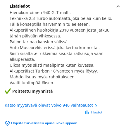
Lisätiedot
Hienokuntoimen 940 GLT malli.
Tekniikka 2.3 Turbo automaatti,joka pelaa kuin kello.
Tällä konseptilla harvemmin tulee eteen.
Alkuperäinen huoltokirja 2010 vuoteen josta jatkuu
tähän päivään vihkosessa.
Paljon tarinaa kansien välissä.
Auto Museorekisterissä,joka kertoo kunnosta .
Siisti sisältä ,ei rikkeimiä sisusta ratkaisuja vaan
alkuperäistä.
Ulkoa myös siisti maalipinta kuten kuvassa.
Alkuperäiset Turbon 16"vanteen myös löytyy.
Mahdollisuus myös rahoitukseen.
Vaatii luottopäätöksen.
Poistettu myynnistä
Katso myytävävä olevat Volvo 940 vaihtoautot
Tilastot
Ohjeita turvalliseen ajoneuvokauppaan