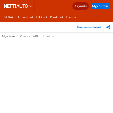
Kirjaudu
Myy autosi
Haku
Uusimmat
Liikkeet
Pikalinkit
Lisää
Hae samanlaiset
Myydään
Volvo
940
Ilmoitus