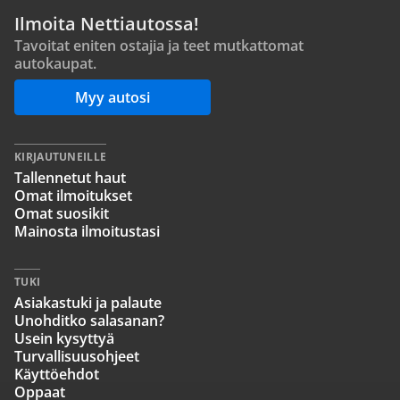
Ilmoita Nettiautossa!
Tavoitat eniten ostajia ja teet mutkattomat
autokaupat.
Myy autosi
KIRJAUTUNEILLE
Tallennetut haut
Omat ilmoitukset
Omat suosikit
Mainosta ilmoitustasi
TUKI
Asiakastuki ja palaute
Unohditko salasanan?
Usein kysyttyä
Turvallisuusohjeet
Käyttöehdot
Oppaat