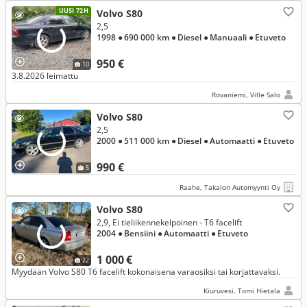
UUSI 72H
Volvo S80
2,5
1998
● 690 000 km
● Diesel
● Manuaali
● Etuveto
950 €
10
3.8.2026 leimattu
Rovaniemi, Ville Salo
Volvo S80
2,5
2000
● 511 000 km
● Diesel
● Automaatti
● Etuveto
990 €
5
Raahe, Takalon Automyynti Oy
Volvo S80
2,9, Ei tieliikennekelpoinen - T6 facelift
2004
● Bensiini
● Automaatti
● Etuveto
1 000 €
22
Myydään Volvo S80 T6 facelift kokonaisena varaosiksi tai korjattavaksi.
Kiuruvesi, Tomi Hietala