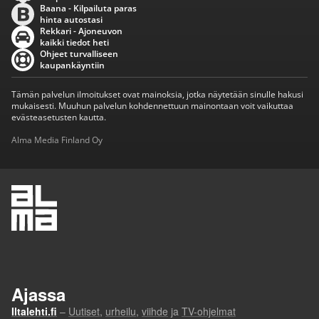
Baana - Kilpailuta paras
hinta autostasi
Rekkari - Ajoneuvon
kaikki tiedot heti
Ohjeet turvalliseen
kaupankäyntiin
Tämän palvelun ilmoitukset ovat mainoksia, jotka näytetään sinulle hakusi
mukaisesti. Muuhun palvelun kohdennettuun mainontaan voit vaikuttaa
evästeasetusten kautta.
Alma Media Finland Oy