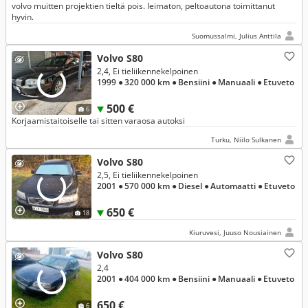
volvo muitten projektien tieltä pois. leimaton, peltoautona toimittanut
hyvin.
Suomussalmi, Julius Anttila
Volvo S80
2,4, Ei tieliikennekelpoinen
1999
● 320 000 km
● Bensiini
● Manuaali
● Etuveto
500 €
6
Korjaamistaitoiselle tai sitten varaosa autoksi
Turku, Niilo Sulkanen
Volvo S80
2,5, Ei tieliikennekelpoinen
2001
● 570 000 km
● Diesel
● Automaatti
● Etuveto
650 €
18
Kiuruvesi, Juuso Nousiainen
Volvo S80
2,4
2001
● 404 000 km
● Bensiini
● Manuaali
● Etuveto
650 €
6