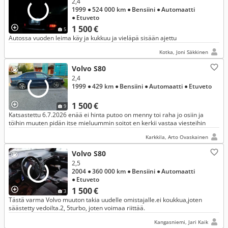
2,4
1999
● 524 000 km
● Bensiini
● Automaatti
● Etuveto
1 500 €
5
Autossa vuoden leima käy ja kukkuu ja vieläpä sisään ajettu
Kotka, Joni Säkkinen
Volvo S80
2,4
1999
● 429 km
● Bensiini
● Automaatti
● Etuveto
1 500 €
9
Katsastettu 6.7.2026 enää ei hinta putoo on menny toi raha jo osiin ja
töihin muuten pidän itse mieluummin soitot en kerkii vastaa viesteihin
Karkkila, Arto Ovaskainen
Volvo S80
2,5
2004
● 360 000 km
● Bensiini
● Automaatti
● Etuveto
1 500 €
3
Tästä varma Volvo muuton takia uudelle omistajalle.ei koukkua,joten
säästetty vedoilta.2, 5turbo, joten voimaa riittää.
Kangasniemi, Jari Kaik