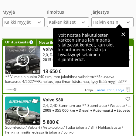
Myyjä
Ilmoitus
Järjestys
Kaikki myyjät
Voit nostaa hakutulosten
kärkeen sinua lähimpänä
Ohituskaista
Nosta ilmoituksesi tähän?
sijaitsevat kohteet, kun olet
Volvo S80
kirjautuneena sisään ja
hyväksynyt selaimen
2,0, D4 Classic Business A, **Korko alk. 1,99% / Aut AC / Cruise / Nahat / Navi / Lisälämmitin / Keyless / Suomi-auto**
sijaintitiedot.
2015
● 240 000 km
● Diesel
● Automaatti
● Etuveto
13 650 €
35
** Viimeisin huolto 240 tkm, mm jakohihna vaihdettu**Seuraava
katsastus 4/2027**Rahoitus jopa ilman käsirahaa, kysy lisää myyjiltä!!**
Lohja,
Laatuautot.fi, Lohja
Volvo S80
2,4, 2,4D Summum aut ** Suomi-auto / Webasto / Vakkari / Vetokoukku / Tutka takana / BT / Nahkasisusta **
2008
● 355 000 km
● Diesel
● Automaatti
● Etuveto
5 800 €
26
Suomi-auto / Vakkari / Vetokoukku / Tutka takana / BT / Nahkasisusta /
Penkinlämmitin edessä & takana / Lohko