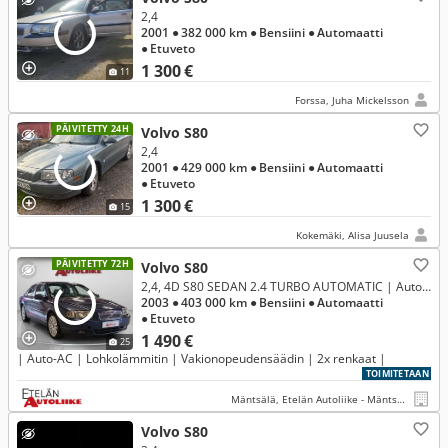
2,4
2001
● 382 000 km
● Bensiini
● Automaatti
● Etuveto
1 300 €
11
Forssa, Juha Mickelsson
PÄIVITETTY 24H
Volvo S80
2,4
2001
● 429 000 km
● Bensiini
● Automaatti
● Etuveto
1 300 €
15
Kokemäki, Alisa Juusela
PÄIVITETTY 72H
Volvo S80
2,4, 4D S80 SEDAN 2.4 TURBO AUTOMATIC | Auto-AC | Lohkolämmitin | Vakionopeudensäädin | 2x renkaat |
2003
● 403 000 km
● Bensiini
● Automaatti
● Etuveto
1 490 €
25
| Auto-AC | Lohkolämmitin | Vakionopeudensäädin | 2x renkaat |
TOIMITETAAN
Mäntsälä, Etelän Autoliike - Mäntsälä
Volvo S80