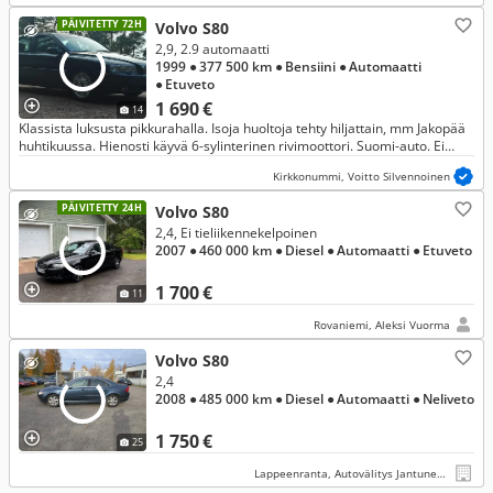
PÄIVITETTY 72H
Volvo S80
2,9, 2.9 automaatti
1999
● 377 500 km
● Bensiini
● Automaatti
● Etuveto
1 690 €
14
Klassista luksusta pikkurahalla. Isoja huoltoja tehty hiljattain, mm Jakopää
huhtikuussa. Hienosti käyvä 6-sylinterinen rivimoottori. Suomi-auto. Ei
vaihtoa.
Kirkkonummi, Voitto Silvennoinen
PÄIVITETTY 24H
Volvo S80
2,4, Ei tieliikennekelpoinen
2007
● 460 000 km
● Diesel
● Automaatti
● Etuveto
1 700 €
11
Rovaniemi, Aleksi Vuorma
Volvo S80
2,4
2008
● 485 000 km
● Diesel
● Automaatti
● Neliveto
1 750 €
25
Lappeenranta, Autovälitys Jantunen Ky