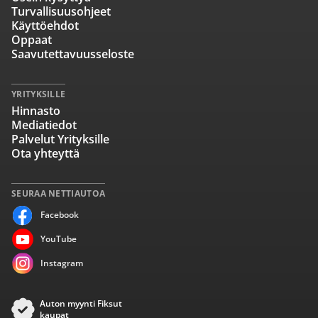
Turvallisuusohjeet
Käyttöehdot
Oppaat
Saavutettavuusseloste
YRITYKSILLE
Hinnasto
Mediatiedot
Palvelut Yrityksille
Ota yhteyttä
SEURAA NETTIAUTOA
Facebook
YouTube
Instagram
Auton myynti Fiksut
kaupat