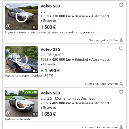
Volvo S80
2,9
1998
● 330 000 km
● Bensiini
● Automaatti
● Etuveto
1 500 €
7
Hyvä korinen ja siisti sisustaltaan oleva volvo myynnissä.
Nurmes, Jukka Gröhn
Volvo S80
2,8, T6 2,8 AT
1998
● 480 000 km
● Bensiini
● Automaatti
● Etuveto
1 590 €
7
Vasta katsastettu volvo s80 T6
Siilinjärvi, Aaro Juvonen
UUSI 24H
Volvo S80
2,5, 2,5T Momentum aut Business
2007
● 405 000 km
● Bensiini
● Automaatti
● Etuveto
1 650 €
8
Katsastettu auto
Huittinen, Teemu Lintunen