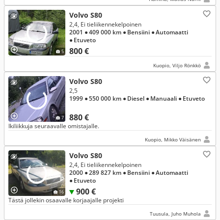
Volvo S80
2,4, Ei tieliikennekelpoinen
2001
● 409 000 km
● Bensiini
● Automaatti
● Etuveto
800 €
5
Kuopio, Viljo Rönkkö
Volvo S80
2,5
1999
● 550 000 km
● Diesel
● Manuaali
● Etuveto
880 €
7
Ikiliikkuja seuraavalle omistajalle.
Kuopio, Mikko Väisänen
Volvo S80
2,4, Ei tieliikennekelpoinen
2000
● 289 827 km
● Bensiini
● Automaatti
● Etuveto
900 €
16
Tästä jollekin osaavalle korjaajalle projekti
Tuusula, Juho Muhola