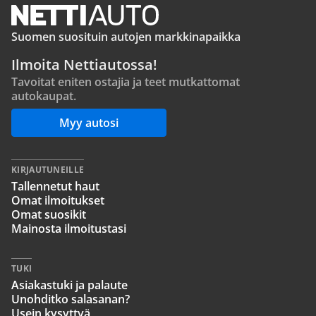
Suomen suosituin autojen markkinapaikka
Ilmoita Nettiautossa!
Tavoitat eniten ostajia ja teet mutkattomat
autokaupat.
Myy autosi
KIRJAUTUNEILLE
Tallennetut haut
Omat ilmoitukset
Omat suosikit
Mainosta ilmoitustasi
TUKI
Asiakastuki ja palaute
Unohditko salasanan?
Usein kysyttyä