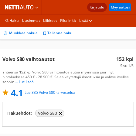
Kirjaudu
Myy autosi
Haku
Uusimmat
Liikkeet
Pikalinkit
Lisää
Muokkaa hakua
Tallenna haku
Volvo S80 vaihtoautot
152
kpl
Sivu
1/6
Yhteensä
152
kpl Volvo S80 vaihtoautoa autoa myynnissä juuri nyt
hintaluokissa 450 € - 28 900 €. Selaa käytettyjä ilmoituksia ja valitse itsellesi
sopivin
... Lue lisää
4.1
Lue 335 Volvo S80 -arvostelua
Hakuehdot:
Volvo S80