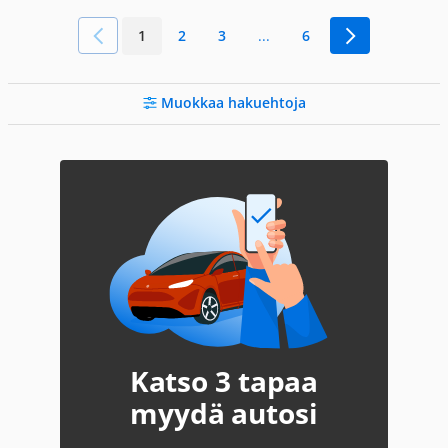
1
2
3
...
6
Muokkaa hakuehtoja
Katso 3 tapaa
myydä autosi