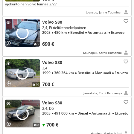
ajokuntoinen volvo leimaa 2/27
Joensuu, Janne Tuominen
Volvo S80
2,4, Ei tieliikennekelpoinen
2003
● 480 km
● Bensiini
● Automaatti
● Etuveto
690 €
5
Kauhajoki, Serhii Humeniuk
Volvo S80
2,4
1999
● 360 364 km
● Bensiini
● Manuaali
● Etuveto
700 €
10
Janakkala, Tomi Rannanoja
Volvo S80
2,4, D5
2003
● 491 000 km
● Diesel
● Automaatti
● Etuveto
700 €
8
Hamina, Matias Närhi