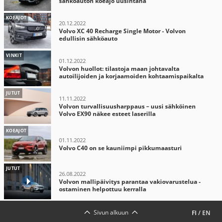
sähköauton koeajo uusintana
KOEAJOT
20.12.2022
Volvo XC 40 Recharge Single Motor - Volvon
edullisin sähköauto
VINKIT
01.12.2022
Volvon huollot: tilastoja maan johtavalta
autoilijoiden ja korjaamoiden kohtaamispaikalta
JUTUT
11.11.2022
Volvon turvallisuusharppaus – uusi sähköinen
Volvo EX90 näkee esteet laserilla
KOEAJOT
01.11.2022
Volvo C40 on se kauniimpi pikkumaasturi
JUTUT
26.08.2022
Volvon mallipäivitys parantaa vakiovarustelua -
ostaminen helpottuu kerralla
Sivun alkuun
FI
/
EN