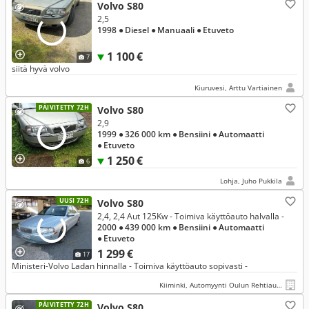
Volvo S80
2,5
1998
● Diesel
● Manuaali
● Etuveto
1 100 €
7
siitä hyvä volvo
Kiuruvesi, Arttu Vartiainen
PÄIVITETTY 72H
Volvo S80
2,9
1999
● 326 000 km
● Bensiini
● Automaatti
● Etuveto
1 250 €
6
Lohja, Juho Pukkila
UUSI 72H
Volvo S80
2,4, 2,4 Aut 125Kw - Toimiva käyttöauto halvalla -
2000
● 439 000 km
● Bensiini
● Automaatti
● Etuveto
1 299 €
17
Ministeri-Volvo Ladan hinnalla - Toimiva käyttöauto sopivasti -
Kiiminki, Automyynti Oulun Rehtiauto
PÄIVITETTY 72H
Volvo S80