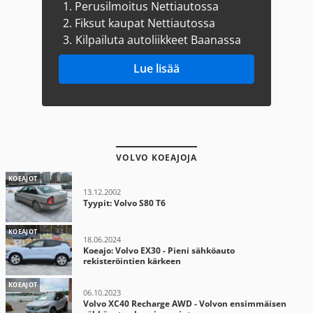
1.
Perusilmoitus Nettiautossa
2.
Fiksut kaupat Nettiautossa
3.
Kilpailuta autoliikkeet Baanassa
Lue lisää
VOLVO KOEAJOJA
KOEAJOT
13.12.2002
Tyypit: Volvo S80 T6
KOEAJOT
18.06.2024
Koeajo: Volvo EX30 - Pieni sähköauto
rekisteröintien kärkeen
KOEAJOT
06.10.2023
Volvo XC40 Recharge AWD - Volvon ensimmäisen