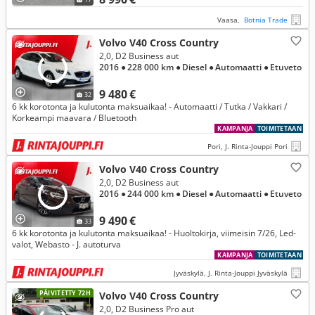
Vaasa,
Botnia Trade
Volvo V40 Cross Country
2,0, D2 Business aut
2016
● 228 000 km
● Diesel
● Automaatti
● Etuveto
9 480 €
32
6 kk korotonta ja kulutonta maksuaikaa! - Automaatti / Tutka / Vakkari /
Korkeampi maavara / Bluetooth
KAMPANJA
TOIMITETAAN
Pori, J. Rinta-Jouppi Pori
Volvo V40 Cross Country
2,0, D2 Business aut
2016
● 244 000 km
● Diesel
● Automaatti
● Etuveto
9 490 €
33
6 kk korotonta ja kulutonta maksuaikaa! - Huoltokirja, viimeisin 7/26, Led-
valot, Webasto - J. autoturva
KAMPANJA
TOIMITETAAN
Jyväskylä, J. Rinta-Jouppi Jyväskylä
PÄIVITETTY 72H
Volvo V40 Cross Country
2,0, D2 Business Pro aut