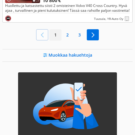
10 800 €
23
Huollettu ja katsastettu siisti 2 omisteinen Volvo V40 Cross Country. Hyvä
ajaa , turvallinen ja pieni kulutuksinen! Tässä saa rahoille paljon vastinetta!
Tuusula, YR-Auto Oy
1
2
3
Muokkaa hakuehtoja