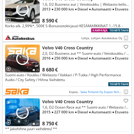
1,6, D2 Business aut | Vetokoukku | Webasto kellolla | LED-bar | Xenon Valot | Parkkitutka | Cruise
2013
● 230 000 km
● Diesel
● Automaatti
● Etuveto
8 590 €
26
Korko alk. 2,99%*, 500€ S-BonusostokirjausI KESÄMARKKINAT 1.-15.8. -
KAMPANJA
TOIMITETAAN
Lohja, Lohjan Autokeskus Oy
Volvo V40 Cross Country
2,0, D2 Business aut ** Suomi-auto / Vetokoukku / Webasto / Vakkari / P-Tutka / City Safety / Hihna Vaihdettu **
2016
● 250 000 km
● Diesel
● Automaatti
● Etuveto
8 680 €
25
Suomi-auto / Koukku / Webasto / Vakkari / P-Tutka / High Performance
Audio / City Safety / Hihna Vaihdettu
TOIMITETAAN
Espoo,
Saka Finland Oy Espoo Niittykumpu
Volvo V40 Cross Country
1,6, D2 Ocean Race aut ** Suomi-auto / Webasto / Koukku / Nahat / Vakkari / BT / CitySafety **
2015
● 227 000 km
● Diesel
● Automaatti
● Etuveto
8 750 €
20
** Jakohihna juuri vaihdettu! **