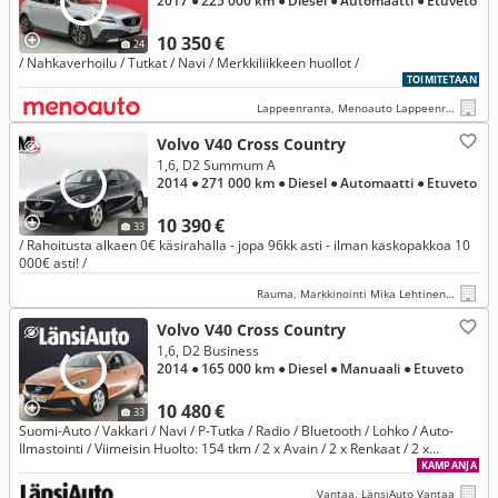
2017
● 225 000 km
● Diesel
● Automaatti
● Etuveto
10 350 €
24
/ Nahkaverhoilu / Tutkat / Navi / Merkkiliikkeen huollot /
TOIMITETAAN
Lappeenranta, Menoauto Lappeenranta
Volvo V40 Cross Country
1,6, D2 Summum A
2014
● 271 000 km
● Diesel
● Automaatti
● Etuveto
10 390 €
33
/ Rahoitusta alkaen 0€ käsirahalla - jopa 96kk asti - ilman kaskopakkoa 10
000€ asti! /
Rauma, Markkinointi Mika Lehtinen Oy
Volvo V40 Cross Country
1,6, D2 Business
2014
● 165 000 km
● Diesel
● Manuaali
● Etuveto
10 480 €
33
Suomi-Auto / Vakkari / Navi / P-Tutka / Radio / Bluetooth / Lohko / Auto-
Ilmastointi / Viimeisin Huolto: 154 tkm / 2 x Avain / 2 x Renkaat / 2 x
Vanteet /
KAMPANJA
Vantaa, LänsiAuto Vantaa