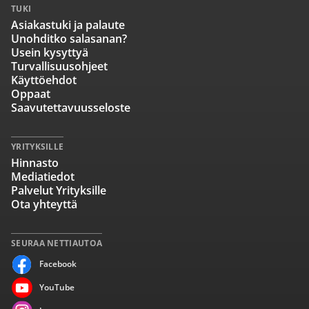
TUKI
Asiakastuki ja palaute
Unohditko salasanan?
Usein kysyttyä
Turvallisuusohjeet
Käyttöehdot
Oppaat
Saavutettavuusseloste
YRITYKSILLE
Hinnasto
Mediatiedot
Palvelut Yrityksille
Ota yhteyttä
SEURAA NETTIAUTOA
Facebook
YouTube