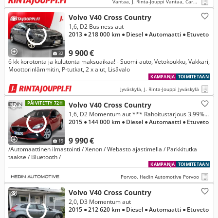
Vantaa, J. Rinta-Jouppi Vantaa, Caravan
Volvo V40 Cross Country
1,6, D2 Business aut
2013
● 218 000 km
● Diesel
● Automaatti
● Etuveto
9 900 €
32
6 kk korotonta ja kulutonta maksuaikaa! - Suomi-auto, Vetokoukku, Vakkari,
Moottorinlämmitin, P-tutkat, 2 x alut, Lisävalo
KAMPANJA
TOIMITETAAN
Jyväskylä, J. Rinta-Jouppi Jyväskylä
PÄIVITETTY 72H
Volvo V40 Cross Country
1,6, D2 Momentum aut *** Rahoitustarjous 3.99% (+kulut)
2015
● 144 000 km
● Diesel
● Automaatti
● Etuveto
9 990 €
19
/Automaattinen ilmastointi / Xenon / Webasto ajastimella / Parkkitutka
taakse / Bluetooth /
KAMPANJA
TOIMITETAAN
Porvoo, Hedin Automotive Porvoo
Volvo V40 Cross Country
2,0, D3 Momentum aut
2015
● 212 620 km
● Diesel
● Automaatti
● Etuveto