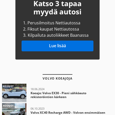
Katso 3 tapaa
myydä autosi
1.
Perusilmoitus Nettiautossa
2.
Fiksut kaupat Nettiautossa
3.
Kilpailuta autoliikkeet Baanassa
Lue lisää
VOLVO KOEAJOJA
KOEAJOT
18.06.2024
Koeajo: Volvo EX30 - Pieni sähköauto
rekisteröintien kärkeen
KOEAJOT
06.10.2023
Volvo XC40 Recharge AWD - Volvon ensimmäisen