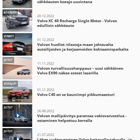
sähköauton koeajo uusintana
KOEAJOT
20.12.2022
Volvo XC 40 Recharge Single Motor - Volvon
edullisin sähköauto
VINKIT
01.12.2022
Volvon huollot: tilastoja maan johtavalta
autoilijoiden ja korjaamoiden kohtaamispaikalta
JUTUT
11.11.2022
Volvon turvallisuusharppaus – uusi sähköinen
Volvo EX90 näkee esteet laserilla
KOEAJOT
01.11.2022
Volvo C40 on se kauniimpi pikkumaasturi
JUTUT
26.08.2022
Volvon mallipäivitys parantaa vakiovarustelua -
ostaminen helpottuu kerralla
JUTUT
21.07.2022
Lähes uudenveroinen Volvo kattavalla takuulla - ja