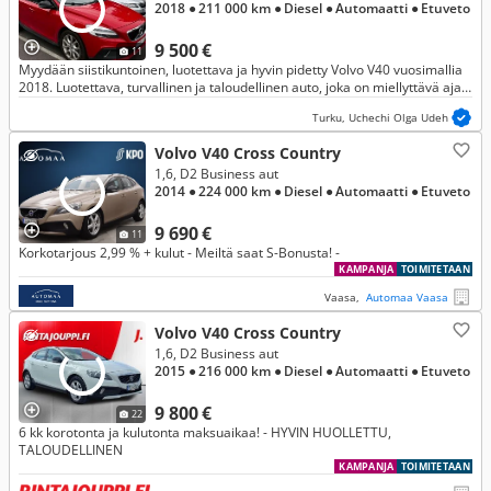
2018
● 211 000 km
● Diesel
● Automaatti
● Etuveto
9 500 €
11
Myydään siistikuntoinen, luotettava ja hyvin pidetty Volvo V40 vuosimallia
2018. Luotettava, turvallinen ja taloudellinen auto, joka on miellyttävä ajaa.
Valmis uudelle omistajalle ilman huolia.
Turku, Uchechi Olga Udeh
Volvo V40 Cross Country
1,6, D2 Business aut
2014
● 224 000 km
● Diesel
● Automaatti
● Etuveto
9 690 €
11
Korkotarjous 2,99 % + kulut - Meiltä saat S-Bonusta! -
KAMPANJA
TOIMITETAAN
Vaasa,
Automaa Vaasa
Volvo V40 Cross Country
1,6, D2 Business aut
2015
● 216 000 km
● Diesel
● Automaatti
● Etuveto
9 800 €
22
6 kk korotonta ja kulutonta maksuaikaa! - HYVIN HUOLLETTU,
TALOUDELLINEN
KAMPANJA
TOIMITETAAN