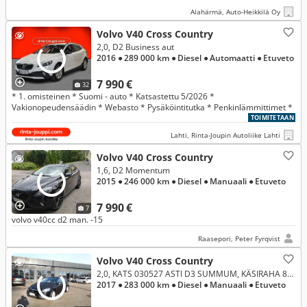
Alahärmä, Auto-Heikkilä Oy
Volvo V40 Cross Country
2,0, D2 Business aut
2016
● 289 000 km
● Diesel
● Automaatti
● Etuveto
7 990 €
32
* 1. omisteinen * Suomi - auto * Katsastettu 5/2026 *
Vakionopeudensäädin * Webasto * Pysäköintitutka * Penkinlämmittimet *
TOIMITETAAN
Lahti, Rinta-Joupin Autoliike Lahti
Volvo V40 Cross Country
1,6, D2 Momentum
2015
● 246 000 km
● Diesel
● Manuaali
● Etuveto
7 990 €
7
volvo v40cc d2 man. -15
Raasepori, Peter Fyrqvist
Volvo V40 Cross Country
2,0, KATS 030527 ASTI D3 SUMMUM, KÄSIRAHA 830€ AUTOMAATTI- ILMASTOINTI, WEBASTO AJASTIMELLA, VETOKOUKKU CRUISE VOLVO ON CALL
2017
● 283 000 km
● Diesel
● Manuaali
● Etuveto