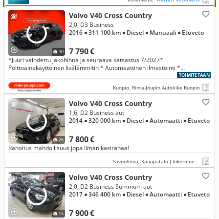
Volvo V40 Cross Country
2,0, D3 Business
2016
● 311 100 km
● Diesel
● Manuaali
● Etuveto
7 790 €
30
*Juuri vaihdettu jakohihna ja seuraava katsastus 7/2027*
Polttoainekäyttöinen lisälämmitin * Automaattinen ilmastointi *
Vakionopeudensäädin *
TOIMITETAAN
Kuopio, Rinta-Joupin Autoliike Kuopio
Volvo V40 Cross Country
1,6, D2 Business aut
2014
● 320 000 km
● Diesel
● Automaatti
● Etuveto
7 800 €
26
Rahoitus mahdollisuus jopa ilman käsirahaa!
Savonlinna, Kauppatalo J.Inkeröinen Oy
Volvo V40 Cross Country
2,0, D2 Business Summum aut
2017
● 346 400 km
● Diesel
● Automaatti
● Etuveto
7 900 €
15