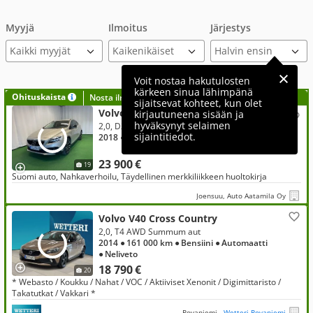
Myyjä
Ilmoitus
Järjestys
Kaikki myyjät
Voit nostaa hakutulosten
kärkeen sinua lähimpänä
Ohituskaista
Nosta ilmoituksesi tähän?
sijaitsevat kohteet, kun olet
Volvo V40 Cross Country
kirjautuneena sisään ja
hyväksynyt selaimen
2,0, D2 Edition 90 aut
sijaintitiedot.
2018
● 53 000 km
● Diesel
● Automaatti
● Etuveto
23 900 €
19
Suomi auto, Nahkaverhoilu, Täydellinen merkkiliikkeen huoltokirja
Joensuu, Auto Aatamila Oy
Volvo V40 Cross Country
2,0, T4 AWD Summum aut
2014
● 161 000 km
● Bensiini
● Automaatti
● Neliveto
18 790 €
20
* Webasto / Koukku / Nahat / VOC / Aktiiviset Xenonit / Digimittaristo /
Takatutkat / Vakkari *
Rovaniemi,
Wetteri Rovaniemi