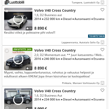
Tampere, Luottobiili Oy
Volvo V40 Cross Country
1,6, D2 Business aut
2014
● 232 000 km
● Diesel
● Automaatti
● Etuveto
8 890 €
33
Kesäksi viileä ja polttoaine pihi volvo!!!
TOIMITETAAN
Lappeenranta, Autotalo Sollo Oy
PÄIVITETTY 24H
Volvo V40 Cross Country
2,0, D2 Momentum aut. ** Juuri katsastettu / Webasto / Tutkat / Digimittaristo / Koukku / Suomiauto **
2016
● 246 000 km
● Diesel
● Automaatti
● Etuveto
8 890 €
21
Myynti, vaihto, loppuvelanlunastus, rahoitus ja vakuutus helposti ja
edullisesti alkaen 69€/kk! Jopa ilman käsirahaa tai kaskopakkoa!
Pirkkala, Mansen Vaihtoauto Oy
Volvo V40 Cross Country
1,6, D2 Business Aut
2014
● 234 000 km
● Diesel
● Automaatti
● Etuveto
8 990 €
17