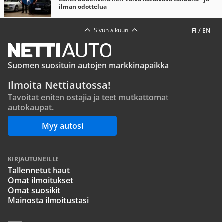
ilman odottelua
Sivun alkuun
FI
/
EN
Suomen suosituin autojen markkinapaikka
Ilmoita Nettiautossa!
Tavoitat eniten ostajia ja teet mutkattomat
autokaupat.
Myy autosi
KIRJAUTUNEILLE
Tallennetut haut
Omat ilmoitukset
Omat suosikit
Mainosta ilmoitustasi