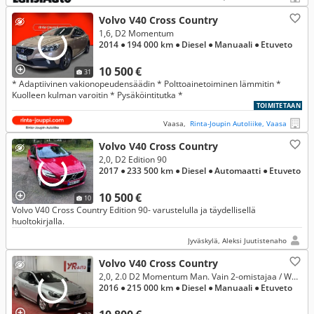
Volvo V40 Cross Country
1,6, D2 Momentum
2014
● 194 000 km
● Diesel
● Manuaali
● Etuveto
10 500 €
31
* Adaptiivinen vakionopeudensäädin * Polttoainetoiminen lämmitin *
Kuolleen kulman varoitin * Pysäköintitutka *
TOIMITETAAN
Vaasa,
Rinta-Joupin Autoliike, Vaasa
Volvo V40 Cross Country
2,0, D2 Edition 90
2017
● 233 500 km
● Diesel
● Automaatti
● Etuveto
10 500 €
10
Volvo V40 Cross Country Edition 90- varustelulla ja täydellisellä
huoltokirjalla.
Jyväskylä, Aleksi Juutistenaho
Volvo V40 Cross Country
2,0, 2.0 D2 Momentum Man. Vain 2-omistajaa / Webasto / Cruise / Tutka / City Safety / Bluetooth / Aux / 2 x 16" alut
2016
● 215 000 km
● Diesel
● Manuaali
● Etuveto