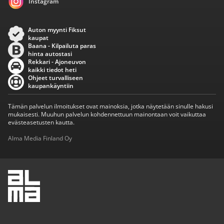
Instagram
Auton myynti Fiksut
kaupat
Baana - Kilpailuta paras
hinta autostasi
Rekkari - Ajoneuvon
kaikki tiedot heti
Ohjeet turvalliseen
kaupankäyntiin
Tämän palvelun ilmoitukset ovat mainoksia, jotka näytetään sinulle hakusi
mukaisesti. Muuhun palvelun kohdennettuun mainontaan voit vaikuttaa
evästeasetusten kautta.
Alma Media Finland Oy