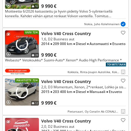
9 990 €
16
Moitteetta 6/2026 katsastettu ja hyvin pidetty Volvo 5-sylinterisellä
koneella. Kahdet vähän ajetut renkaat Volvon vanteilla. Toimitus
mahdollista Pirkanmaa - Reisjärvi - Iisalmi akselille. Rahoitus!
Nokia, Juho Kolehmainen
UUSI 72H
Volvo V40 Cross Country
1,6, D2 Business aut
2014
● 209 000 km
● Diesel
● Automaatti
● Etuveto
9 990 €
28
Webasto* Vetokoukku* Suomi-Auto* Xenon* Audio High Performance *
TOIMITETAAN
Kokkola, Rinta-Joupin Autoliike, Kokkola
PÄIVITETTY 72H
Volvo V40 Cross Country
2,0, D3 Momentum, Xenon, 2*renkaat, Lohko ja sisätilapistoke, juuri vaihdettu jakopäänhihna! Hieno yksilö!
2015
● 203 400 km
● Diesel
● Manuaali
● Etuveto
9 999 €
12
Pietarsaari, Oy Conalin Ab CONALIN CARS
Volvo V40 Cross Country
2,0, D2 Business aut