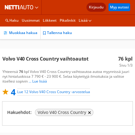
Kirjaudu
Myy autosi
Haku
Uusimmat
Liikkeet
Pikalinkit
Lisää
Muokkaa hakua
Tallenna haku
Volvo V40 Cross Country vaihtoautot
76
kpl
Sivu
1/3
Yhteensä
76
kpl Volvo V40 Cross Country vaihtoautoa autoa myynnissä juuri
nyt hintaluokissa 7 790 € - 23 900 €. Selaa käytettyjä ilmoituksia ja valitse
itsellesi sopivin
... Lue lisää
4
Lue 12 Volvo V40 Cross Country -arvostelua
Hakuehdot:
Volvo V40 Cross Country