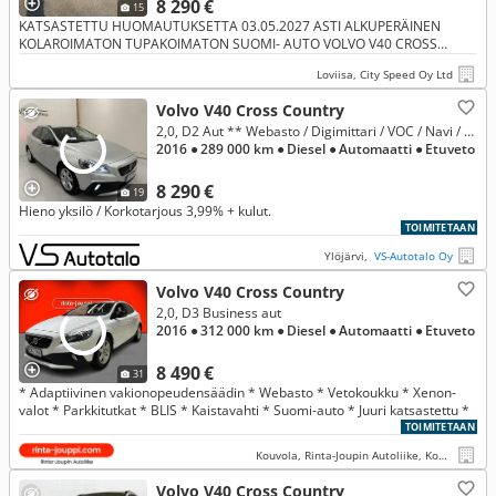
8 290 €
15
KATSASTETTU HUOMAUTUKSETTA 03.05.2027 ASTI ALKUPERÄINEN
KOLAROIMATON TUPAKOIMATON SUOMI- AUTO VOLVO V40 CROSS
COUNTRY D3 SUMMUM FACELIFT POMMIN VARMA
Loviisa, City Speed Oy Ltd
Volvo V40 Cross Country
2,0, D2 Aut ** Webasto / Digimittari / VOC / Navi / Huippuyksilö **
2016
● 289 000 km
● Diesel
● Automaatti
● Etuveto
8 290 €
19
Hieno yksilö / Korkotarjous 3,99% + kulut.
TOIMITETAAN
Ylöjärvi,
VS-Autotalo Oy
Volvo V40 Cross Country
2,0, D3 Business aut
2016
● 312 000 km
● Diesel
● Automaatti
● Etuveto
8 490 €
31
* Adaptiivinen vakionopeudensäädin * Webasto * Vetokoukku * Xenon-
valot * Parkkitutkat * BLIS * Kaistavahti * Suomi-auto * Juuri katsastettu *
TOIMITETAAN
Kouvola, Rinta-Joupin Autoliike, Kouvola
Volvo V40 Cross Country