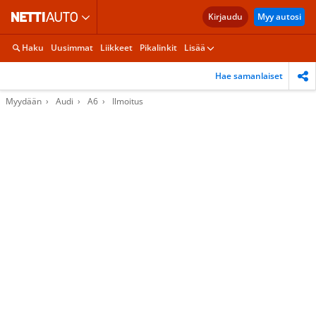
Kirjaudu
Myy autosi
Haku
Uusimmat
Liikkeet
Pikalinkit
Lisää
Hae samanlaiset
Myydään
Audi
A6
Ilmoitus