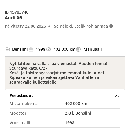
ID 15783746
Audi A6
Päivitetty 22.06.2026
Seinäjoki, Etelä-Pohjanmaa
Bensiini
1998
402 000 km
Manuaali
Nyt lähtee halvalla tilaa viemästä!! Vuoden leima!
Seuraava kats. 6/27.
Kesä- ja talvirengassarjat molemmat kuin uudet.
Ripeäkulkuinen ja vakaa ajettava VanhaHerra
seuraavalle kuljettajalle.
Perustiedot
Mittarilukema
402 000 km
Moottori
2,8 l, Bensiini
Vuosimalli
1998