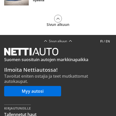
hyeena
Sivun alkuun
Sivun alkuun
FI
/
EN
Suomen suosituin autojen markkinapaikka
Ilmoita Nettiautossa!
Tavoitat eniten ostajia ja teet mutkattomat
autokaupat.
Myy autosi
KIRJAUTUNEILLE
Tallennetut haut