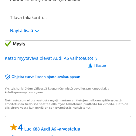
Tilava takakontti...
Näytä lisää
Myyty
Katso myytävävä olevat Audi A6 vaihtoautot
Tilastot
Ohjeita turvalliseen ajoneuvokauppaan
Yksityishenkilöiden välisessä kaupankäynnissä sovelletaan kauppalakia
kuluttajansuojalain sijaan.
Nettiauto.com ei ota vastuuta myyjän antamien tietojen paikkansapitävyydestä.
Ilmoitetuissa tiedoissa saattaa olla myös tahattomia puutteita tai virheitä. Tieto on
siis sitova vasta kun myyjä on sen pyynnöstäsi vahvistanut.
4
Lue 688 Audi A6 -arvostelua