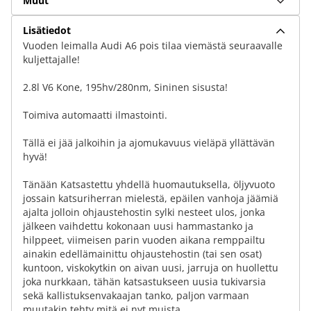
Muut
Lisätiedot
Vuoden leimalla Audi A6 pois tilaa viemästä seuraavalle
kuljettajalle!
2.8l V6 Kone, 195hv/280nm, Sininen sisusta!
Toimiva automaatti ilmastointi.
Tällä ei jää jalkoihin ja ajomukavuus vieläpä yllättävän
hyvä!
Tänään Katsastettu yhdellä huomautuksella, öljyvuoto
jossain katsuriherran mielestä, epäilen vanhoja jäämiä
ajalta jolloin ohjaustehostin sylki nesteet ulos, jonka
jälkeen vaihdettu kokonaan uusi hammastanko ja
hilppeet, viimeisen parin vuoden aikana remppailtu
ainakin edellämainittu ohjaustehostin (tai sen osat)
kuntoon, viskokytkin on aivan uusi, jarruja on huollettu
joka nurkkaan, tähän katsastukseen uusia tukivarsia
sekä kallistuksenvakaajan tanko, paljon varmaan
muutakin tehty mitä ei nyt muista.