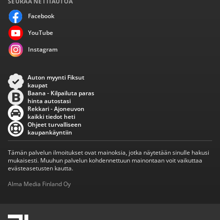
SEURAA NETTIAUTOA
Facebook
YouTube
Instagram
Auton myynti Fiksut
kaupat
Baana - Kilpailuta paras
hinta autostasi
Rekkari - Ajoneuvon
kaikki tiedot heti
Ohjeet turvalliseen
kaupankäyntiin
Tämän palvelun ilmoitukset ovat mainoksia, jotka näytetään sinulle hakusi
mukaisesti. Muuhun palvelun kohdennettuun mainontaan voit vaikuttaa
evästeasetusten kautta.
Alma Media Finland Oy