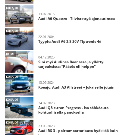
KOEAJOT
13.07.2015
Audi A6 Quattro - Tiivistettyä ajonautintoa
KOEAJOT
22.01.2004
Tyypit: Audi A6 2.8 30V Tiptronic 4d
JUTUT
04.12.2025
Sini myi Audinsa Baanassa ja yllättyi
tarjouksista: “Päätös oli helppo”
KOEAJOT
13.09.2024
Koeajo: Audi A3 Allstreet – Jokaiselle jotain
KOEAJOT
24.07.2023
Audi Q8 e-tron Progress - Iso sähköauto
kohtuullisella panoksella
KOEAJOT
23.05.2023
Audi RS 3 - polttomoottoriauto hyökkää kuin