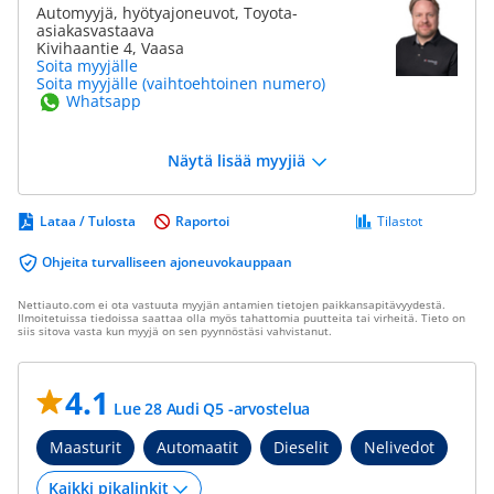
Automyyjä, hyötyajoneuvot, Toyota-
asiakasvastaava
Kivihaantie 4, Vaasa
Soita myyjälle
Soita myyjälle (vaihtoehtoinen numero)
Whatsapp
Näytä lisää myyjiä
Lataa / Tulosta
Raportoi
Tilastot
Ohjeita turvalliseen ajoneuvokauppaan
Nettiauto.com ei ota vastuuta myyjän antamien tietojen paikkansapitävyydestä.
Ilmoitetuissa tiedoissa saattaa olla myös tahattomia puutteita tai virheitä. Tieto on
siis sitova vasta kun myyjä on sen pyynnöstäsi vahvistanut.
4.1
Lue 28 Audi Q5 -arvostelua
Maasturit
Automaatit
Dieselit
Nelivedot