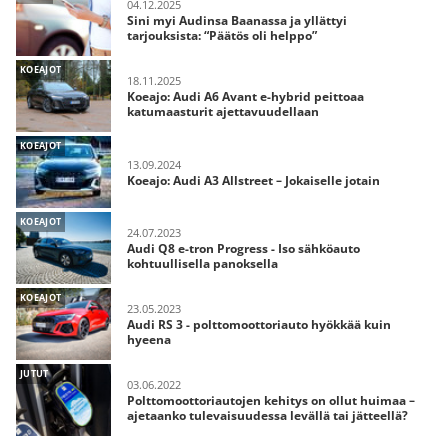
04.12.2025
Sini myi Audinsa Baanassa ja yllättyi
tarjouksista: “Päätös oli helppo”
KOEAJOT
18.11.2025
Koeajo: Audi A6 Avant e-hybrid peittoaa
katumaasturit ajettavuudellaan
KOEAJOT
13.09.2024
Koeajo: Audi A3 Allstreet – Jokaiselle jotain
KOEAJOT
24.07.2023
Audi Q8 e-tron Progress - Iso sähköauto
kohtuullisella panoksella
KOEAJOT
23.05.2023
Audi RS 3 - polttomoottoriauto hyökkää kuin
hyeena
JUTUT
03.06.2022
Polttomoottoriautojen kehitys on ollut huimaa –
ajetaanko tulevaisuudessa levällä tai jätteellä?