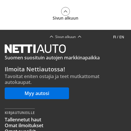
Sivun alkuun
Sivun alkuun
FI
/
EN
Suomen suosituin autojen markkinapaikka
Ilmoita Nettiautossa!
Tavoitat eniten ostajia ja teet mutkattomat
autokaupat.
Myy autosi
KIRJAUTUNEILLE
Tallennetut haut
Omat ilmoitukset