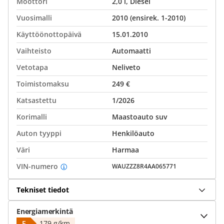
Moottori
2,0 l, Diesel
Vuosimalli
2010 (ensirek. 1-2010)
Käyttöönottopäivä
15.01.2010
Vaihteisto
Automaatti
Vetotapa
Neliveto
Toimistomaksu
249 €
Katsastettu
1/2026
Korimalli
Maastoauto suv
Auton tyyppi
Henkilöauto
Väri
Harmaa
VIN-numero
WAUZZZ8R4AA065771
Tekniset tiedot
Energiamerkintä
F
179 g/km