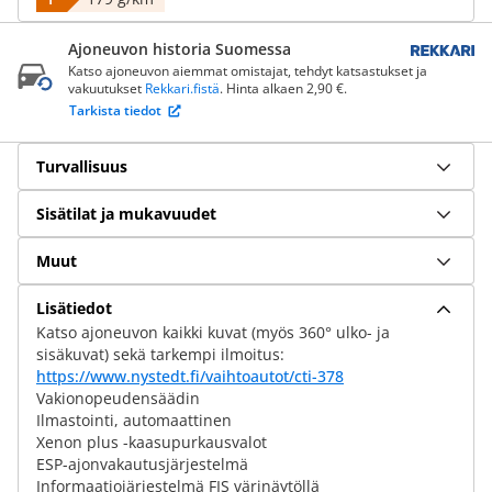
Ajoneuvon historia Suomessa
Katso ajoneuvon aiemmat omistajat, tehdyt katsastukset ja
vakuutukset
Rekkari.fistä
. Hinta alkaen 2,90 €.
Tarkista tiedot
Turvallisuus
Sisätilat ja mukavuudet
Muut
Lisätiedot
Katso ajoneuvon kaikki kuvat (myös 360° ulko- ja
sisäkuvat) sekä tarkempi ilmoitus:
https://www.nystedt.fi/vaihtoautot/cti-378
Vakionopeudensäädin
Ilmastointi, automaattinen
Xenon plus -kaasupurkausvalot
ESP-ajonvakautusjärjestelmä
Informaatiojärjestelmä FIS värinäytöllä