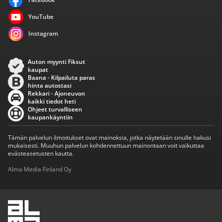
YouTube
Instagram
Auton myynti Fiksut
kaupat
Baana - Kilpailuta paras
hinta autostasi
Rekkari - Ajoneuvon
kaikki tiedot heti
Ohjeet turvalliseen
kaupankäyntiin
Tämän palvelun ilmoitukset ovat mainoksia, jotka näytetään sinulle hakusi
mukaisesti. Muuhun palvelun kohdennettuun mainontaan voit vaikuttaa
evästeasetusten kautta.
Alma Media Finland Oy