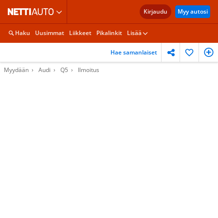
Kirjaudu
Myy autosi
Haku
Uusimmat
Liikkeet
Pikalinkit
Lisää
Hae samanlaiset
Myydään
Audi
Q5
Ilmoitus