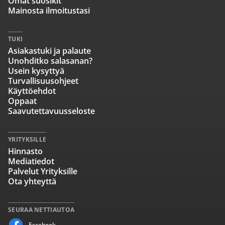
Omat suosikit
Mainosta ilmoitustasi
TUKI
Asiakastuki ja palaute
Unohditko salasanan?
Usein kysyttyä
Turvallisuusohjeet
Käyttöehdot
Oppaat
Saavutettavuusseloste
YRITYKSILLE
Hinnasto
Mediatiedot
Palvelut Yrityksille
Ota yhteyttä
SEURAA NETTIAUTOA
Facebook