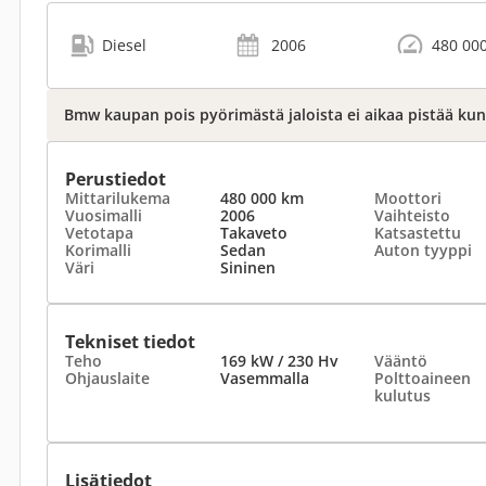
Diesel
2006
480 00
Bmw kaupan pois pyörimästä jaloista ei aikaa pistää ku
Perustiedot
Mittarilukema
480 000 km
Moottori
Vuosimalli
2006
Vaihteisto
Vetotapa
Takaveto
Katsastettu
Korimalli
Sedan
Auton tyyppi
Väri
Sininen
Tekniset tiedot
Teho
169 kW / 230 Hv
Vääntö
Ohjauslaite
Vasemmalla
Polttoaineen
kulutus
Lisätiedot