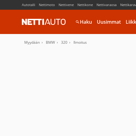
Autotalli
Nettimoto
Nettivene
Nettikone
Nettivaraosa
Nettikara
Haku
Uusimmat
Liik
Myydään
BMW
320
Ilmoitus