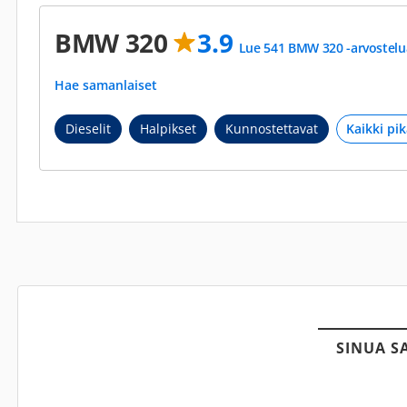
BMW 320
3.9
Lue 541 BMW 320 -arvostelu
Hae samanlaiset
Dieselit
Halpikset
Kunnostettavat
SINUA S