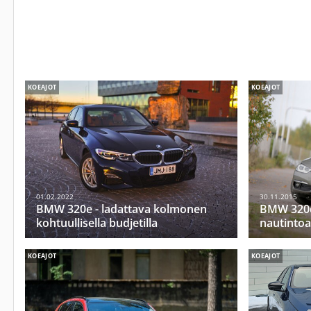
KOEAJOT
KOEAJOT
01.02.2022
30.11.2015
BMW 320e - ladattava kolmonen
BMW 320d 
kohtuullisella budjetilla
nautintoa
KOEAJOT
KOEAJOT