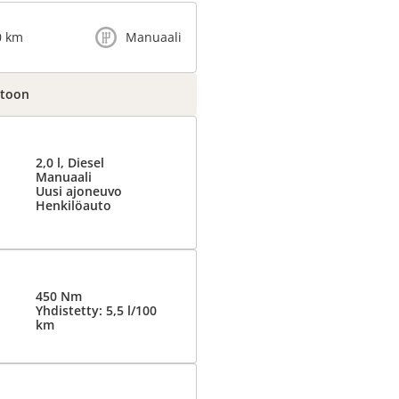
0 km
Manuaali
ntoon
2,0 l, Diesel
Manuaali
Uusi ajoneuvo
Henkilöauto
450 Nm
Yhdistetty: 5,5 l/100
km