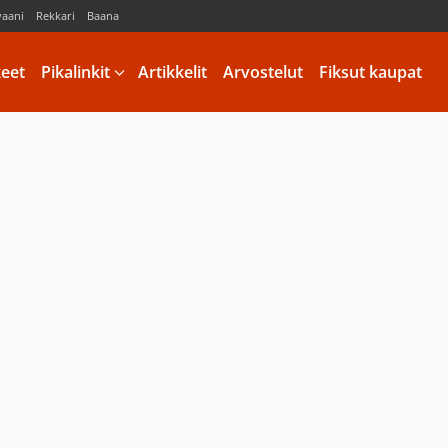
vaani
Rekkari
Baana
keet
Pikalinkit
Artikkelit
Arvostelut
Fiksut kaupat