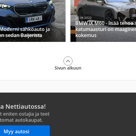
27.09.2022
BMW iX M60 - lisää tehoa 
Moderni sähköauto ja
katumaasturi on maagine
en sedan Baijerista
kokemus
Sivun alkuun
ta Nettiautossa!
t eniten ostajia ja teet
tomat autokaupat.
Myy autosi