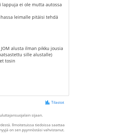
i lappuja ei ole mutta autossa
ihassa leimalle pitäisi tehdä
ä JOM alusta ilman pikku jousia
sastettu sille alustalle)
et tosin
Tilastot
luttajansuojalain sijaan.
estä. Ilmoitetuissa tiedoissa saattaa
n myyjä on sen pyynnöstäsi vahvistanut.