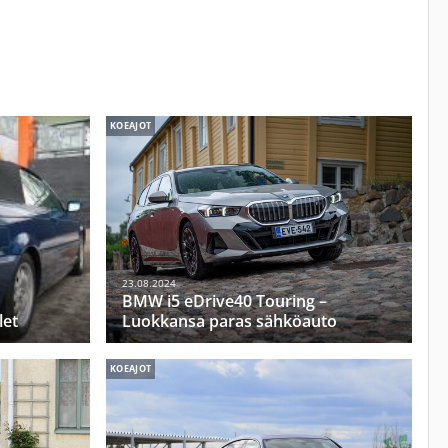
KOEAJOT
23.08.2024
BMW i5 eDrive40 Touring –
let
Luokkansa paras sähköauto
KOEAJOT