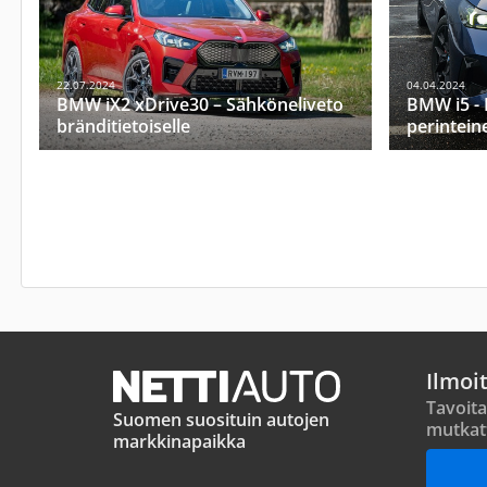
22.07.2024
04.04.2024
BMW iX2 xDrive30 – Sähköneliveto
BMW i5 - 
bränditietoiselle
perintein
Ilmoi
Tavoita
Suomen suosituin autojen
mutkat
markkinapaikka