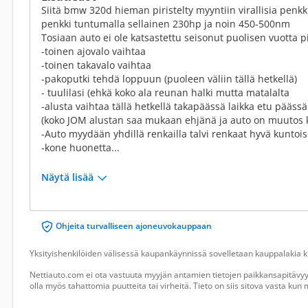
Siitä bmw 320d hieman piristelty myyntiin virallisia penkk
penkki tuntumalla sellainen 230hp ja noin 450-500nm
Tosiaan auto ei ole katsastettu seisonut puolisen vuotta p
-toinen ajovalo vaihtaa
-toinen takavalo vaihtaa
-pakoputki tehdä loppuun (puoleen väliin tällä hetkellä)
- tuulilasi (ehkä koko ala reunan halki mutta matalalta
-alusta vaihtaa tällä hetkellä takapäässä laikka etu pääss
(koko JOM alustan saa mukaan ehjänä ja auto on muutos kat
-Auto myydään yhdillä renkailla talvi renkaat hyvä kuntois
-kone huonetta...
Näytä lisää
Ohjeita turvalliseen ajoneuvokauppaan
Yksityishenkilöiden välisessä kaupankäynnissä sovelletaan kauppalakia ku
Nettiauto.com ei ota vastuuta myyjän antamien tietojen paikkansapitävyyd
olla myös tahattomia puutteita tai virheitä. Tieto on siis sitova vasta ku