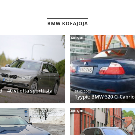
BMW KOEAJOJA
KOEAJOT
– 40 vuotta sporttista
27.02.2003
Tyypit: BMW 320 Ci Cabrio
KOEAJOT