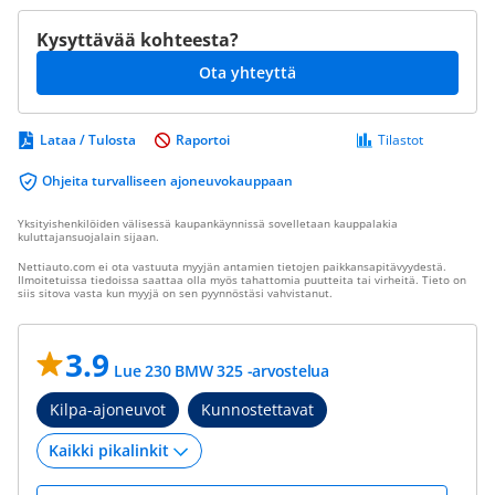
Kysyttävää kohteesta?
Ota yhteyttä
Lataa / Tulosta
Raportoi
Tilastot
Ohjeita turvalliseen ajoneuvokauppaan
Yksityishenkilöiden välisessä kaupankäynnissä sovelletaan kauppalakia
kuluttajansuojalain sijaan.
Nettiauto.com ei ota vastuuta myyjän antamien tietojen paikkansapitävyydestä.
Ilmoitetuissa tiedoissa saattaa olla myös tahattomia puutteita tai virheitä. Tieto on
siis sitova vasta kun myyjä on sen pyynnöstäsi vahvistanut.
3.9
Lue 230 BMW 325 -arvostelua
Kilpa-ajoneuvot
Kunnostettavat