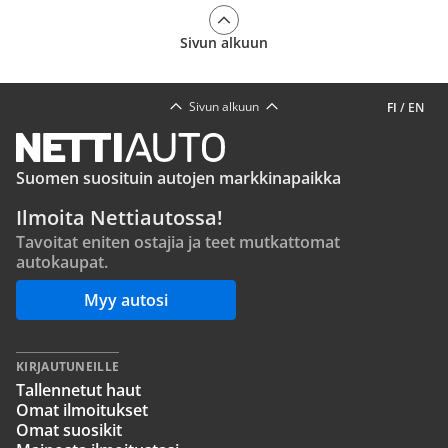
Sivun alkuun
Sivun alkuun
FI
/
EN
Suomen suosituin autojen markkinapaikka
Ilmoita Nettiautossa!
Tavoitat eniten ostajia ja teet mutkattomat
autokaupat.
Myy autosi
KIRJAUTUNEILLE
Tallennetut haut
Omat ilmoitukset
Omat suosikit