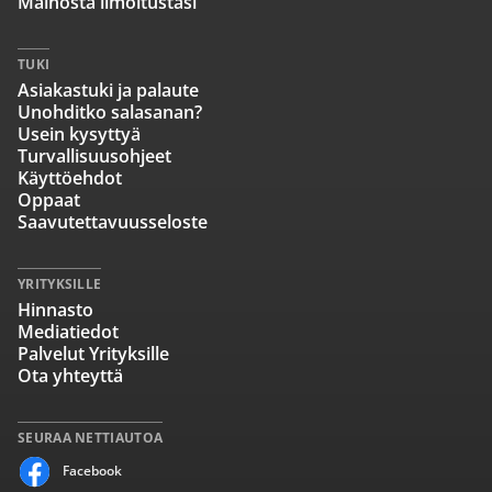
Mainosta ilmoitustasi
TUKI
Asiakastuki ja palaute
Unohditko salasanan?
Usein kysyttyä
Turvallisuusohjeet
Käyttöehdot
Oppaat
Saavutettavuusseloste
YRITYKSILLE
Hinnasto
Mediatiedot
Palvelut Yrityksille
Ota yhteyttä
SEURAA NETTIAUTOA
Facebook