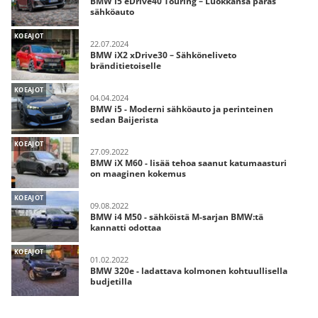
BMW i5 eDrive40 Touring – Luokkansa paras
sähköauto
KOEAJOT
22.07.2024
BMW iX2 xDrive30 – Sähköneliveto
bränditietoiselle
KOEAJOT
04.04.2024
BMW i5 - Moderni sähköauto ja perinteinen
sedan Baijerista
KOEAJOT
27.09.2022
BMW iX M60 - lisää tehoa saanut katumaasturi
on maaginen kokemus
KOEAJOT
09.08.2022
BMW i4 M50 - sähköistä M-sarjan BMW:tä
kannatti odottaa
KOEAJOT
01.02.2022
BMW 320e - ladattava kolmonen kohtuullisella
budjetilla