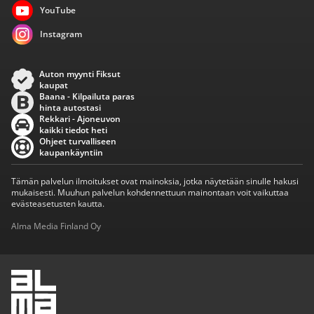
YouTube
Instagram
Auton myynti Fiksut
kaupat
Baana - Kilpailuta paras
hinta autostasi
Rekkari - Ajoneuvon
kaikki tiedot heti
Ohjeet turvalliseen
kaupankäyntiin
Tämän palvelun ilmoitukset ovat mainoksia, jotka näytetään sinulle hakusi
mukaisesti. Muuhun palvelun kohdennettuun mainontaan voit vaikuttaa
evästeasetusten kautta.
Alma Media Finland Oy