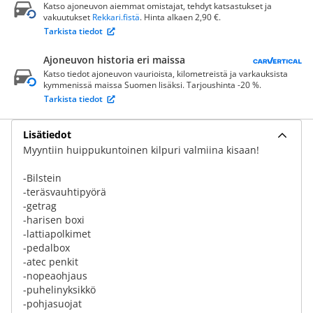
Katso ajoneuvon aiemmat omistajat, tehdyt katsastukset ja
vakuutukset
Rekkari.fistä
. Hinta alkaen 2,90 €.
Tarkista tiedot
Ajoneuvon historia eri maissa
Katso tiedot ajoneuvon vaurioista, kilometreistä ja varkauksista
kymmenissä maissa Suomen lisäksi. Tarjoushinta -20 %.
Tarkista tiedot
Lisätiedot
Myyntiin huippukuntoinen kilpuri valmiina kisaan!
-Bilstein
-teräsvauhtipyörä
-getrag
-harisen boxi
-lattiapolkimet
-pedalbox
-atec penkit
-nopeaohjaus
-puhelinyksikkö
-pohjasuojat