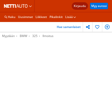
Kirjaudu
Myy autosi
Haku
Uusimmat
Liikkeet
Pikalinkit
Lisää
Hae samanlaiset
Myydään
BMW
325
Ilmoitus