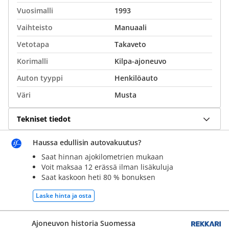
Vuosimalli
1993
Vaihteisto
Manuaali
Vetotapa
Takaveto
Korimalli
Kilpa-ajoneuvo
Auton tyyppi
Henkilöauto
Väri
Musta
Tekniset tiedot
Haussa edullisin autovakuutus?
Saat hinnan ajokilometrien mukaan
Voit maksaa 12 erässä ilman lisäkuluja
Saat kaskoon heti 80 % bonuksen
Laske hinta ja osta
Ajoneuvon historia Suomessa