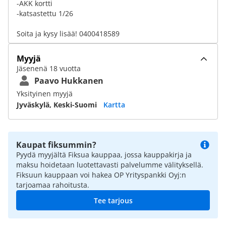
-AKK kortti
-katsastettu 1/26
Soita ja kysy lisää! 0400418589
Myyjä
Jäsenenä 18 vuotta
Paavo Hukkanen
Yksityinen myyjä
Jyväskylä, Keski-Suomi
Kartta
Kaupat fiksummin?
Pyydä myyjältä Fiksua kauppaa, jossa kauppakirja ja
maksu hoidetaan luotettavasti palvelumme välityksellä.
Fiksuun kauppaan voi hakea OP Yrityspankki Oyj:n
tarjoamaa rahoitusta.
Tee tarjous