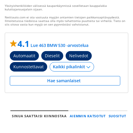
Yksityishenkilöiden välisessä kaupankäynnissä sovelletaan kauppalakia
kuluttajansuojalain sijaan.
Nettiauto.com ei ota vastuuta myyjän antamien tietojen paikkansapitävyydestä.
Ilmoitetuissa tiedoissa saattaa olla myös tahattomia puutteita tai virheitä. Tieto on
siis sitova vasta kun myyjä on sen pyynnöstäsi vahvistanut.
4.1
Lue 463 BMW 530 -arvostelua
Automaatit
Dieselit
Nelivedot
Kunnostettavat
Hae samanlaiset
SINUA SAATTAISI KIINNOSTAA
AIEMMIN KATSOTUT
SUOSITUT