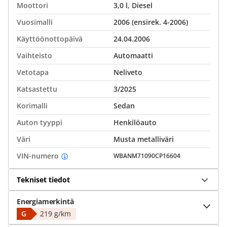
Moottori
3,0 l, Diesel
Vuosimalli
2006 (ensirek. 4-2006)
Käyttöönottopäivä
24.04.2006
Vaihteisto
Automaatti
Vetotapa
Neliveto
Katsastettu
3/2025
Korimalli
Sedan
Auton tyyppi
Henkilöauto
Väri
Musta metalliväri
VIN-numero
WBANM71090CP16604
Tekniset tiedot
Energiamerkintä
G
219 g/km