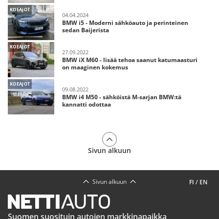
KOEAJOT
04.04.2024
BMW i5 - Moderni sähköauto ja perinteinen
sedan Baijerista
KOEAJOT
27.09.2022
BMW iX M60 - lisää tehoa saanut katumaasturi
on maaginen kokemus
KOEAJOT
09.08.2022
BMW i4 M50 - sähköistä M-sarjan BMW:tä
kannatti odottaa
Sivun alkuun
Sivun alkuun
FI
/
EN
Suomen suosituin autojen markkinapaikka