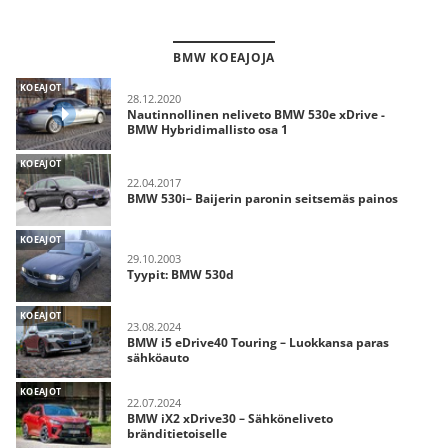
BMW KOEAJOJA
KOEAJOT
28.12.2020
Nautinnollinen neliveto BMW 530e xDrive -
BMW Hybridimallisto osa 1
KOEAJOT
22.04.2017
BMW 530i– Baijerin paronin seitsemäs painos
KOEAJOT
29.10.2003
Tyypit: BMW 530d
KOEAJOT
23.08.2024
BMW i5 eDrive40 Touring – Luokkansa paras
sähköauto
KOEAJOT
22.07.2024
BMW iX2 xDrive30 – Sähköneliveto
bränditietoiselle