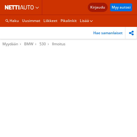
Kirjaudu
Myy autosi
Haku
Uusimmat
Liikkeet
Pikalinkit
Lisää
Hae samanlaiset
Myydään
BMW
530
Ilmoitus