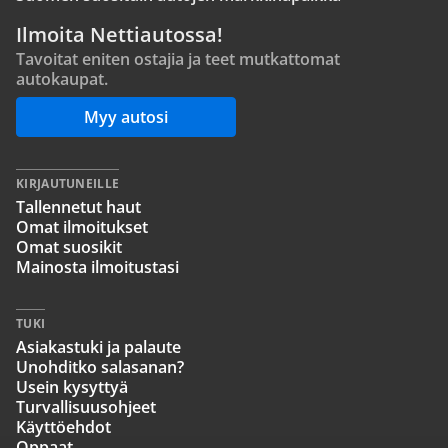
Ilmoita Nettiautossa!
Tavoitat eniten ostajia ja teet mutkattomat
autokaupat.
Myy autosi
KIRJAUTUNEILLE
Tallennetut haut
Omat ilmoitukset
Omat suosikit
Mainosta ilmoitustasi
TUKI
Asiakastuki ja palaute
Unohditko salasanan?
Usein kysyttyä
Turvallisuusohjeet
Käyttöehdot
Oppaat