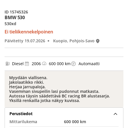
ID 15745326
BMW 530
530xd
Ei tieliikennekelpoinen
Päivitetty 19.07.2026
Kuopio, Pohjois-Savo
Diesel
2006
600 000 km
Automaatti
Myydään viallisena.
Jakolaatikko rikki.
Herjaa jarrupaloja.
Vasemman sivupeilin lasi pudonnut matkasta.
Autossa täysin säädettävä BC racing BR alustasarja.
Yksillä renkailla jotka näkyy kuvissa.
Perustiedot
Mittarilukema
600 000 km