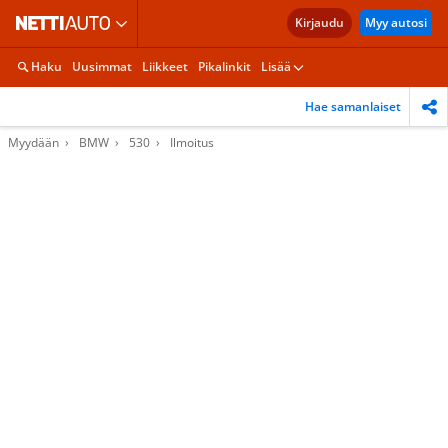
Kirjaudu
Myy autosi
Haku
Uusimmat
Liikkeet
Pikalinkit
Lisää
Hae samanlaiset
Myydään
BMW
530
Ilmoitus