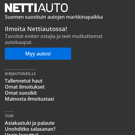
Suomen suosituin autojen markkinapaikka
Ilmoita Nettiautossa!
Tavoitat eniten ostajia ja teet mutkattomat
autokaupat.
Myy autosi
KIRJAUTUNEILLE
Tallennetut haut
Omat ilmoitukset
Omat suosikit
Mainosta ilmoitustasi
TUKI
Asiakastuki ja palaute
Unohditko salasanan?