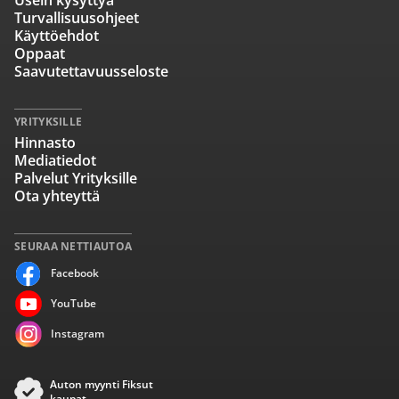
Usein kysyttyä
Turvallisuusohjeet
Käyttöehdot
Oppaat
Saavutettavuusseloste
YRITYKSILLE
Hinnasto
Mediatiedot
Palvelut Yrityksille
Ota yhteyttä
SEURAA NETTIAUTOA
Facebook
YouTube
Instagram
Auton myynti Fiksut
kaupat