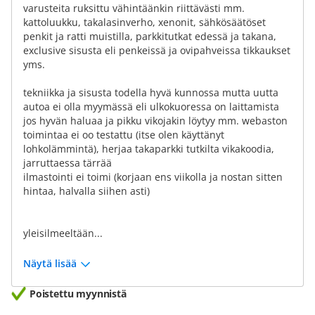
varusteita ruksittu vähintäänkin riittävästi mm.
kattoluukku, takalasinverho, xenonit, sähkösäätöset
penkit ja ratti muistilla, parkkitutkat edessä ja takana,
exclusive sisusta eli penkeissä ja ovipahveissa tikkaukset
yms.
tekniikka ja sisusta todella hyvä kunnossa mutta uutta
autoa ei olla myymässä eli ulkokuoressa on laittamista
jos hyvän haluaa ja pikku vikojakin löytyy mm. webaston
toimintaa ei oo testattu (itse olen käyttänyt
lohkolämmintä), herjaa takaparkki tutkilta vikakoodia,
jarruttaessa tärrää
ilmastointi ei toimi (korjaan ens viikolla ja nostan sitten
hintaa, halvalla siihen asti)
yleisilmeeltään...
Näytä lisää
Poistettu myynnistä