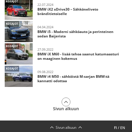
KOEAJOT
22.07.2024
BMW iX2 xDrive30 – Sähköneliveto
bränditietoiselle
KOEAJOT
04.04.2024
BMW i5 - Moderni sähköauto ja perinteinen
sedan Baijerista
KOEAJOT
27.09.2022
BMW iX M60 - lisää tehoa saanut katumaasturi
on maaginen kokemus
KOEAJOT
09.08.2022
BMW i4 M50 - sähköistä M-sarjan BMW:tä
kannatti odottaa
Sivun alkuun
Sivun alkuun
FI
/
EN