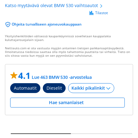
Katso myytävävä olevat BMW 530 vaihtoautot
Tilastot
Ohjeita turvalliseen ajoneuvokauppaan
Yksityishenkilöiden välisessä kaupankäynnissä sovelletaan kauppalakia
kuluttajansuojalain sijaan.
Nettiauto.com ei ota vastuuta myyjän antamien tietojen paikkansapitävyydestä.
Ilmoitetuissa tiedoissa saattaa olla myös tahattomia puutteita tai virheitä. Tieto on
siis sitova vasta kun myyjä on sen pyynnöstäsi vahvistanut.
4.1
Lue 463 BMW 530 -arvostelua
Automaatit
Dieselit
Hae samanlaiset