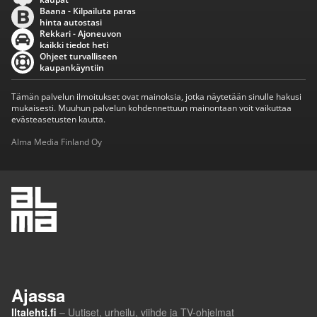
Baana - Kilpailuta paras
hinta autostasi
Rekkari - Ajoneuvon
kaikki tiedot heti
Ohjeet turvalliseen
kaupankäyntiin
Tämän palvelun ilmoitukset ovat mainoksia, jotka näytetään sinulle hakusi
mukaisesti. Muuhun palvelun kohdennettuun mainontaan voit vaikuttaa
evästeasetusten kautta.
Alma Media Finland Oy