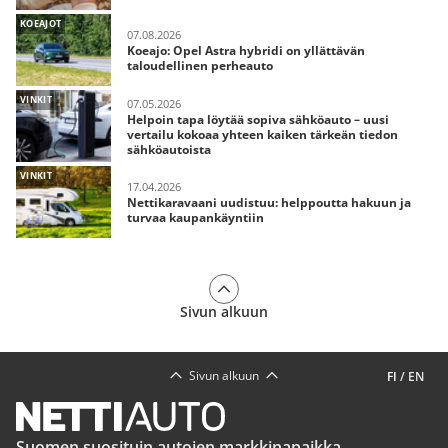
KOEAJOT
07.08.2026
Koeajo: Opel Astra hybridi on yllättävän
taloudellinen perheauto
VINKIT
07.05.2026
Helpoin tapa löytää sopiva sähköauto – uusi
vertailu kokoaa yhteen kaiken tärkeän tiedon
sähköautoista
VINKIT
17.04.2026
Nettikaravaani uudistuu: helppoutta hakuun ja
turvaa kaupankäyntiin
Sivun alkuun
Sivun alkuun
FI
/
EN
Suomen suosituin autojen markkinapaikka