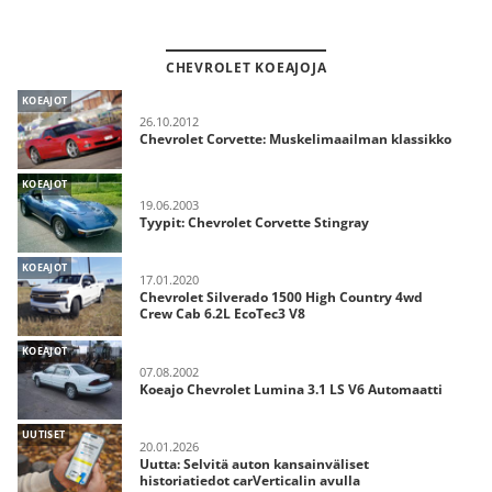
CHEVROLET KOEAJOJA
KOEAJOT
26.10.2012
Chevrolet Corvette: Muskelimaailman klassikko
KOEAJOT
19.06.2003
Tyypit: Chevrolet Corvette Stingray
KOEAJOT
17.01.2020
Chevrolet Silverado 1500 High Country 4wd
Crew Cab 6.2L EcoTec3 V8
KOEAJOT
07.08.2002
Koeajo Chevrolet Lumina 3.1 LS V6 Automaatti
UUTISET
20.01.2026
Uutta: Selvitä auton kansainväliset
historiatiedot carVerticalin avulla