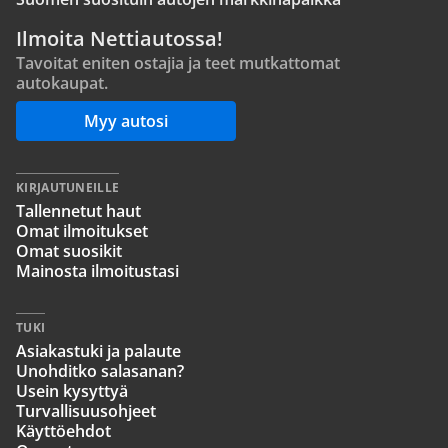
Ilmoita Nettiautossa!
Tavoitat eniten ostajia ja teet mutkattomat
autokaupat.
Myy autosi
KIRJAUTUNEILLE
Tallennetut haut
Omat ilmoitukset
Omat suosikit
Mainosta ilmoitustasi
TUKI
Asiakastuki ja palaute
Unohditko salasanan?
Usein kysyttyä
Turvallisuusohjeet
Käyttöehdot