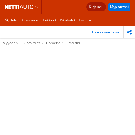
Kirjaudu
Myy autosi
Haku
Uusimmat
Liikkeet
Pikalinkit
Lisää
Hae samanlaiset
Myydään
Chevrolet
Corvette
Ilmoitus