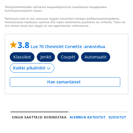
Yksityishenkilöiden välisessä kaupankäynnissä sovelletaan kauppalakia
kuluttajansuojalain sijaan.
Nettiauto.com ei ota vastuuta myyjän antamien tietojen paikkansapitävyydestä.
Ilmoitetuissa tiedoissa saattaa olla myös tahattomia puutteita tai virheitä. Tieto on
siis sitova vasta kun myyjä on sen pyynnöstäsi vahvistanut.
3.8
Lue 70 Chevrolet Corvette -arvostelua
Klassikot
Jenkit
Coupét
Automaatit
Hae samanlaiset
SINUA SAATTAISI KIINNOSTAA
AIEMMIN KATSOTUT
SUOSITUT