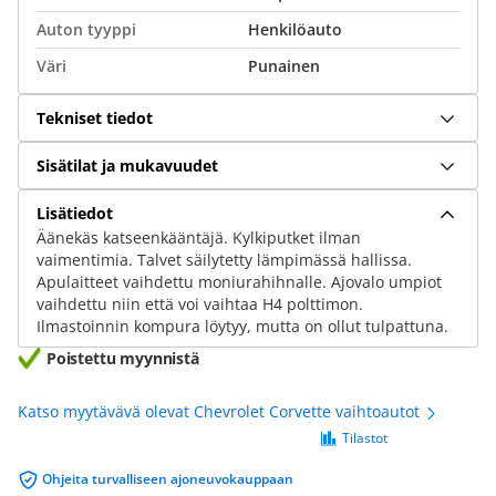
Auton tyyppi
Henkilöauto
Väri
Punainen
Tekniset tiedot
Sisätilat ja mukavuudet
Lisätiedot
Äänekäs katseenkääntäjä. Kylkiputket ilman
vaimentimia. Talvet säilytetty lämpimässä hallissa.
Apulaitteet vaihdettu moniurahihnalle. Ajovalo umpiot
vaihdettu niin että voi vaihtaa H4 polttimon.
Ilmastoinnin kompura löytyy, mutta on ollut tulpattuna.
Poistettu myynnistä
Katso myytävävä olevat Chevrolet Corvette vaihtoautot
Tilastot
Ohjeita turvalliseen ajoneuvokauppaan