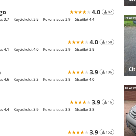
ngo
4.0
82
71 ARV
us
3.7
Käyttökulut
3.8
Kokonaisuus
3.9
Sisätilat
4.4
4.0
158
us
4.1
Käyttökulut
4.0
Kokonaisuus
3.9
Sisätilat
3.8
Ci
a
3.9
106
us
4.6
Käyttökulut
3.3
Kokonaisuus
3.8
Sisätilat
4.0
82 ARV
3.9
16
us
4.4
Käyttökulut
3.9
Kokonaisuus
3.8
Sisätilat
3.8
3.9
152