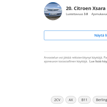
20. Citroen Xsara
Luotettavuus
3.8
Ajomukavu
Näytä l
Arvostelun voi jättää rekisteröitynyt käyttäjä. P
ajoneuvon tosiasiallinen käyttäjä.
Lue lisää kä
2CV
AX
B11
Berlin