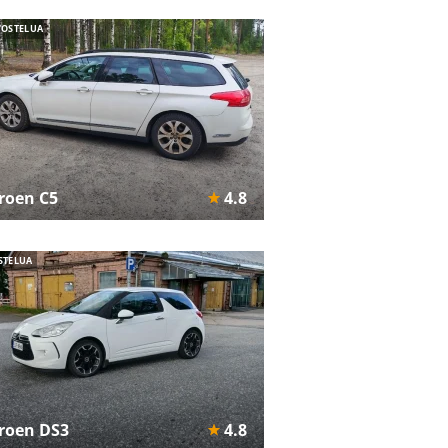
VOSTELUA
troen C5
4.8
STELUA
troen DS3
4.8