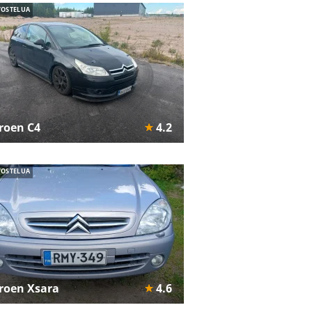
VOSTELUA
troen C4
4.2
VOSTELUA
troen Xsara
4.6