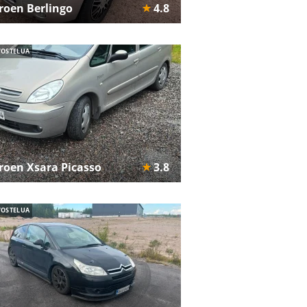
troen Berlingo
4.8
VOSTELUA
troen Xsara Picasso
3.8
VOSTELUA