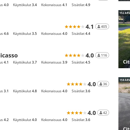
us
4.0
Käyttökulut
3.4
Kokonaisuus
4.1
Sisätilat
4.9
152 AR
4.1
405
us
4.6
Käyttökulut
3.5
Kokonaisuus
4.0
Sisätilat
4.4
Picasso
4.0
116
Ci
us
4.1
Käyttökulut
3.7
Kokonaisuus
3.9
Sisätilat
4.5
158 AR
4.0
36
us
3.1
Käyttökulut
4.8
Kokonaisuus
4.0
Sisätilat
3.6
4.0
42
us
4.2
Käyttökulut
4.0
Kokonaisuus
4.0
Sisätilat
3.6
Ci