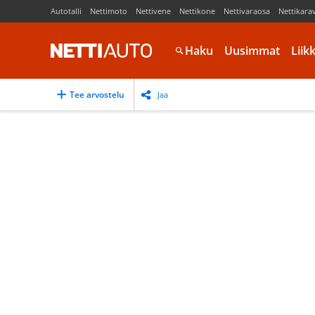
Autotalli
Nettimoto
Nettivene
Nettikone
Nettivaraosa
Nettikara
Haku
Uusimmat
Liik
Tee arvostelu
Jaa