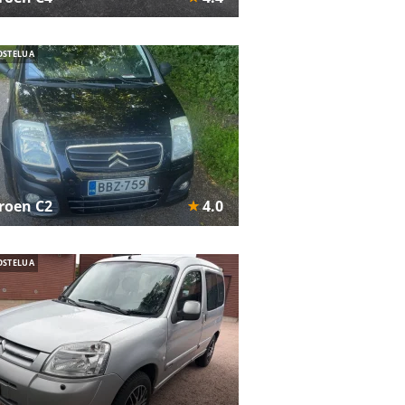
OSTELUA
troen C2
4.0
OSTELUA