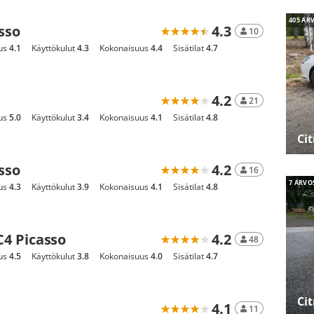
405 AR
asso
4.3
10
us
4.1
Käyttökulut
4.3
Kokonaisuus
4.4
Sisätilat
4.7
4.2
21
us
5.0
Käyttökulut
3.4
Kokonaisuus
4.1
Sisätilat
4.8
Ci
asso
4.2
16
7 ARVO
us
4.3
Käyttökulut
3.9
Kokonaisuus
4.1
Sisätilat
4.8
C4 Picasso
4.2
48
us
4.5
Käyttökulut
3.8
Kokonaisuus
4.0
Sisätilat
4.7
Ci
4.1
11