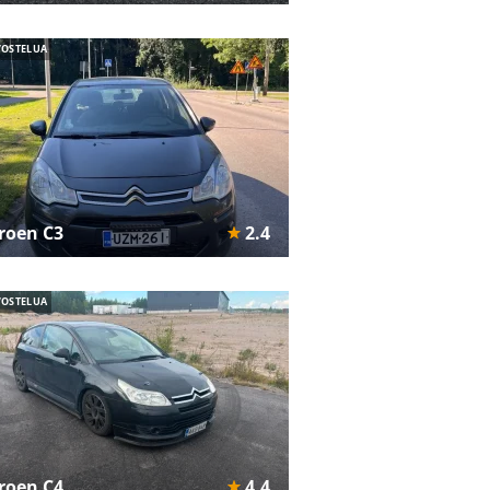
VOSTELUA
troen C3
2.4
VOSTELUA
troen C4
4.4