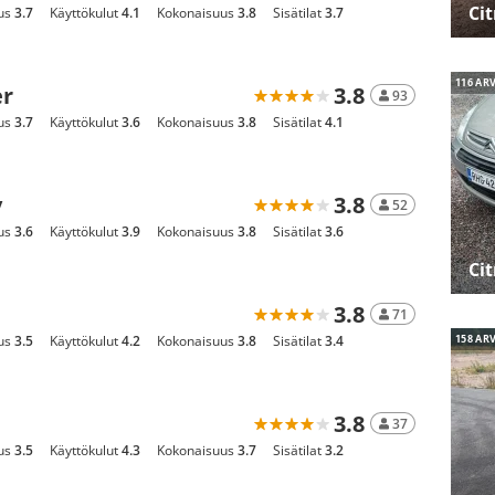
Ci
us
3.7
Käyttökulut
4.1
Kokonaisuus
3.8
Sisätilat
3.7
116 AR
er
3.8
93
us
3.7
Käyttökulut
3.6
Kokonaisuus
3.8
Sisätilat
4.1
y
3.8
52
us
3.6
Käyttökulut
3.9
Kokonaisuus
3.8
Sisätilat
3.6
Ci
3.8
71
us
3.5
Käyttökulut
4.2
Kokonaisuus
3.8
Sisätilat
3.4
158 AR
3.8
37
us
3.5
Käyttökulut
4.3
Kokonaisuus
3.7
Sisätilat
3.2