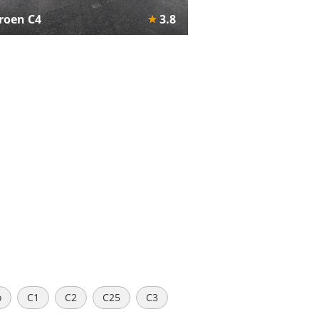
troen C4
3.8
o
C1
C2
C25
C3