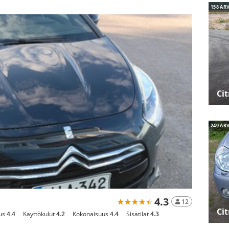
158 AR
Ci
249 AR
4.3
12
Ci
us
4.4
Käyttökulut
4.2
Kokonaisuus
4.4
Sisätilat
4.3