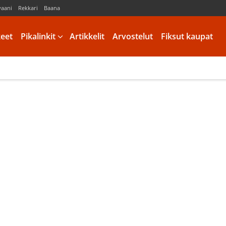
vaani
Rekkari
Baana
keet
Pikalinkit
Artikkelit
Arvostelut
Fiksut kaupat