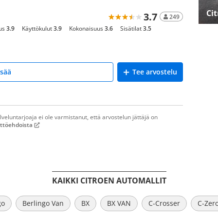
Ci
3.7
249
us
3.9
Käyttökulut
3.9
Kokonaisuus
3.6
Sisätilat
3.5
isää
Tee arvostelu
alveluntarjoaja ei ole varmistanut, että arvostelun jättäjä on
yttöehdoista
KAIKKI CITROEN AUTOMALLIT
go
Berlingo Van
BX
BX VAN
C-Crosser
C-Zer