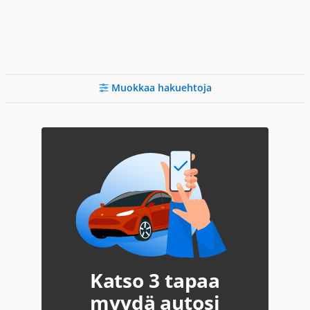
Muokkaa hakuehtoja
Katso 3 tapaa
myydä autosi