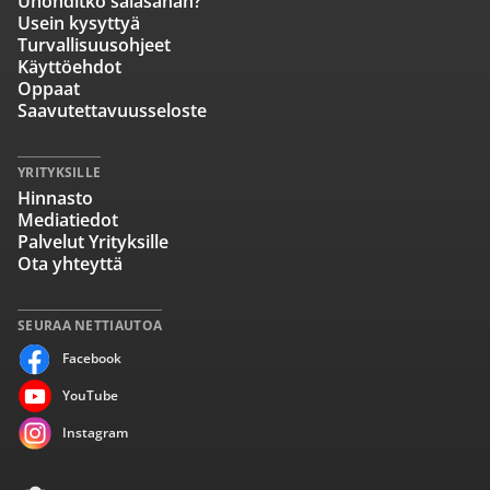
Unohditko salasanan?
Usein kysyttyä
Turvallisuusohjeet
Käyttöehdot
Oppaat
Saavutettavuusseloste
YRITYKSILLE
Hinnasto
Mediatiedot
Palvelut Yrityksille
Ota yhteyttä
SEURAA NETTIAUTOA
Facebook
YouTube
Instagram