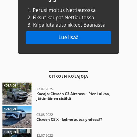
1.
Perusilmoitus Nettiautossa
2.
Fiksut kaupat Nettiautossa
3.
Kilpailuta autoliikkeet Baanassa
Lue lisää
CITROEN KOEAJOJA
KOEAJOT
23.07.2025
Koeajo: Citroën C3 Aircross – Pieni ulkoa,
jättimäinen sisältä
KOEAJOT
03.08.2022
Citroen C5 X - kolme autoa yhdessä?
KOEAJOT
12.07.2022