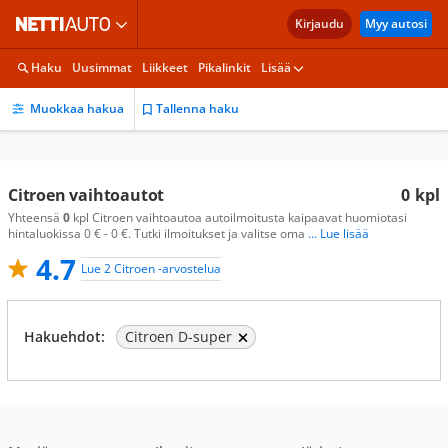
Kirjaudu
Myy autosi
Haku
Uusimmat
Liikkeet
Pikalinkit
Lisää
Muokkaa hakua
Tallenna haku
Citroen vaihtoautot
0
kpl
Yhteensä
0
kpl Citroen vaihtoautoa autoilmoitusta kaipaavat huomiotasi
hintaluokissa 0 € - 0 €. Tutki ilmoitukset ja valitse oma
... Lue lisää
4.7
Lue 2 Citroen -arvostelua
Hakuehdot:
Citroen D-super