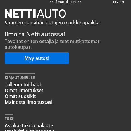
Sivun alkuun
FI
/
EN
Suomen suosituin autojen markkinapaikka
Ilmoita Nettiautossa!
Tavoitat eniten ostajia ja teet mutkattomat
autokaupat.
Myy autosi
KIRJAUTUNEILLE
Tallennetut haut
Omat ilmoitukset
Omat suosikit
Mainosta ilmoitustasi
TUKI
Asiakastuki ja palaute