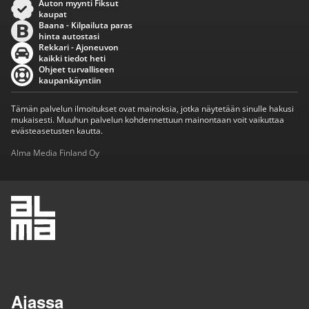
Auton myynti Fiksut
kaupat
Baana - Kilpailuta paras
hinta autostasi
Rekkari - Ajoneuvon
kaikki tiedot heti
Ohjeet turvalliseen
kaupankäyntiin
Tämän palvelun ilmoitukset ovat mainoksia, jotka näytetään sinulle hakusi
mukaisesti. Muuhun palvelun kohdennettuun mainontaan voit vaikuttaa
evästeasetusten kautta.
Alma Media Finland Oy