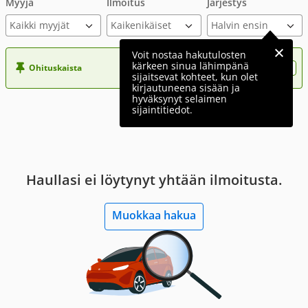
Myyjä
Ilmoitus
Järjestys
Kaikki myyjät
Voit nostaa hakutulosten
kärkeen sinua lähimpänä
Ohituskaista
Nosta ilmoituksesi tähän?
sijaitsevat kohteet, kun olet
kirjautuneena sisään ja
hyväksynyt selaimen
sijaintitiedot.
Haullasi ei löytynyt yhtään ilmoitusta.
Muokkaa hakua