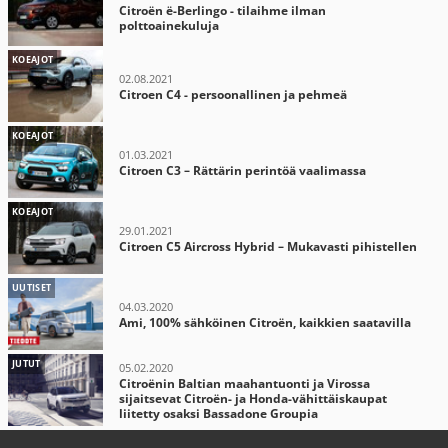
Citroën ë-Berlingo - tilaihme ilman
polttoainekuluja
KOEAJOT
02.08.2021
Citroen C4 - persoonallinen ja pehmeä
KOEAJOT
01.03.2021
Citroen C3 – Rättärin perintöä vaalimassa
KOEAJOT
29.01.2021
Citroen C5 Aircross Hybrid – Mukavasti pihistellen
UUTISET
04.03.2020
Ami, 100% sähköinen Citroën, kaikkien saatavilla
JUTUT
05.02.2020
Citroënin Baltian maahantuonti ja Virossa
sijaitsevat Citroën- ja Honda-vähittäiskaupat
liitetty osaksi Bassadone Groupia