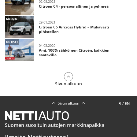
02.08.2021
Citroen C4 - persoonallinen ja pehmeä
KOEAJOT
29.01.2021
Citroen C5 Aircross Hybrid – Mukavasti
pihistellen
UUTISET
04.03.2020
Ami, 100% sähköinen Citroën, kaikkien
saatavilla
Sivun alkuun
Sivun alkuun
FI
/
EN
Suomen suosituin autojen markkinapaikka