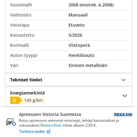
Vuosimalli
2008 (ensirek. 6-2008)
Vaihteisto
Manuaali
Vetotapa
Etuveto
Katsastettu
5/2026
Korimalli
Viistoperä
Auton tyyppi
Henkilöauto
Väri
Sininen metalliväri
Tekniset tiedot
Energiamerkintä
D
145 g/km
Ajoneuvon historia Suomessa
Katso ajoneuvon aiemmat omistajat, tehdyt katsastukset ja
vakuutukset
Rekkari.fistä
. Hinta alkaen 2,90 €.
Tarkista tiedot