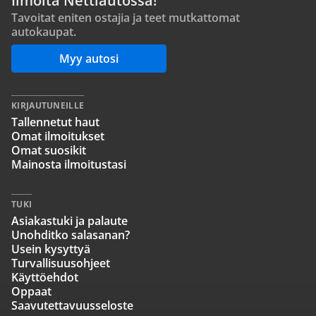
Ilmoita Nettiautossa!
Tavoitat eniten ostajia ja teet mutkattomat
autokaupat.
Myy autosi
KIRJAUTUNEILLE
Tallennetut haut
Omat ilmoitukset
Omat suosikit
Mainosta ilmoitustasi
TUKI
Asiakastuki ja palaute
Unohditko salasanan?
Usein kysyttyä
Turvallisuusohjeet
Käyttöehdot
Oppaat
Saavutettavuusseloste