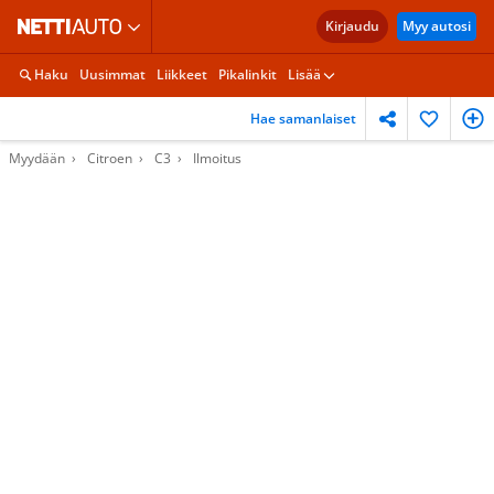
Kirjaudu
Myy autosi
Haku
Uusimmat
Liikkeet
Pikalinkit
Lisää
Hae samanlaiset
Myydään
Citroen
C3
Ilmoitus