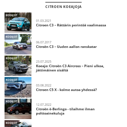
CITROEN KOEAJOJA
KOEAJOT
01.03.2021
Citroen C3 – Rättärin perintöä vaalimassa
KOEAJOT
06.07.2017
Citroën C3 – Uuden aallon ranskatar
KOEAJOT
23.07.2025
Koeajo: Citroën C3 Aircross – Pieni ulkoa,
jättimäinen sisältä
KOEAJOT
03.08.2022
Citroen C5 X - kolme autoa yhdessä?
KOEAJOT
12.07.2022
Citroën ë-Berlingo - tilaihme ilman
polttoainekuluja
KOEAJOT