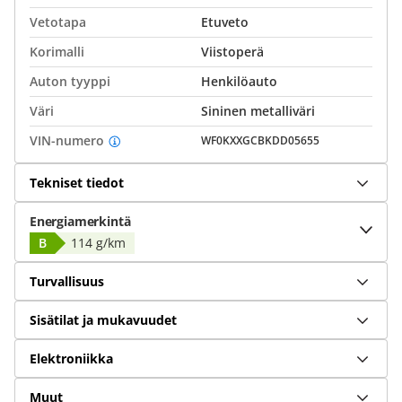
Vetotapa
Etuveto
Korimalli
Viistoperä
Auton tyyppi
Henkilöauto
Väri
Sininen metalliväri
VIN-numero
WF0KXXGCBKDD05655
Tekniset tiedot
Energiamerkintä
B
114 g/km
Turvallisuus
Sisätilat ja mukavuudet
Elektroniikka
Muut