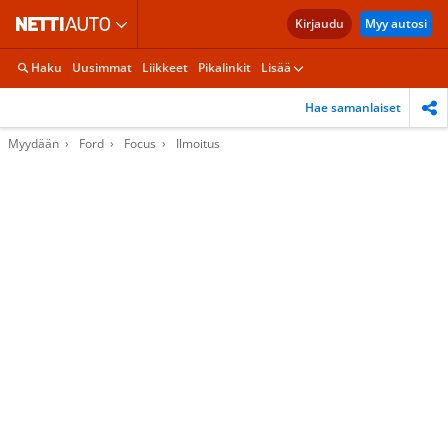
Kirjaudu
Myy autosi
Haku
Uusimmat
Liikkeet
Pikalinkit
Lisää
Hae samanlaiset
Myydään
Ford
Focus
Ilmoitus