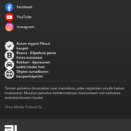
Facebook
YouTube
Instagram
Auton myynti Fiksut
kaupat
Baana - Kilpailuta paras
hinta autostasi
Rekkari - Ajoneuvon
kaikki tiedot heti
Ohjeet turvalliseen
kaupankäyntiin
Tämän palvelun ilmoitukset ovat mainoksia, jotka näytetään sinulle hakusi
mukaisesti. Muuhun palvelun kohdennettuun mainontaan voit vaikuttaa
evästeasetusten kautta.
Alma Media Finland Oy