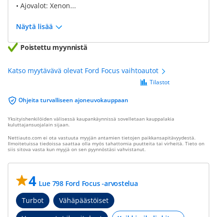
• Ajovalot: Xenon...
Näytä lisää
Poistettu myynnistä
Katso myytävävä olevat Ford Focus vaihtoautot
Tilastot
Ohjeita turvalliseen ajoneuvokauppaan
Yksityishenkilöiden välisessä kaupankäynnissä sovelletaan kauppalakia
kuluttajansuojalain sijaan.
Nettiauto.com ei ota vastuuta myyjän antamien tietojen paikkansapitävyydestä.
Ilmoitetuissa tiedoissa saattaa olla myös tahattomia puutteita tai virheitä. Tieto on
siis sitova vasta kun myyjä on sen pyynnöstäsi vahvistanut.
4
Lue 798 Ford Focus -arvostelua
Turbot
Vähäpäästöiset