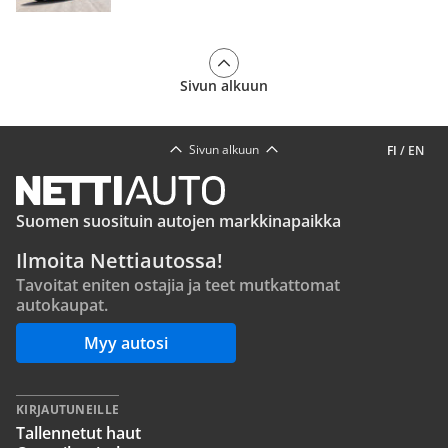
Sivun alkuun
Sivun alkuun
FI
/
EN
Suomen suosituin autojen markkinapaikka
Ilmoita Nettiautossa!
Tavoitat eniten ostajia ja teet mutkattomat
autokaupat.
Myy autosi
KIRJAUTUNEILLE
Tallennetut haut