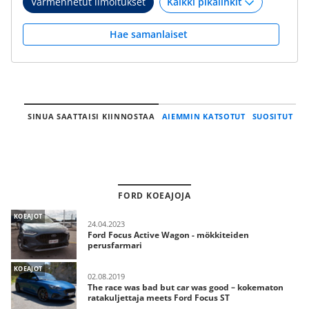
Varmennetut ilmoitukset
Hae samanlaiset
SINUA SAATTAISI KIINNOSTAA
AIEMMIN KATSOTUT
SUOSITUT
FORD KOEAJOJA
KOEAJOT
24.04.2023
Ford Focus Active Wagon - mökkiteiden
perusfarmari
KOEAJOT
02.08.2019
The race was bad but car was good – kokematon
ratakuljettaja meets Ford Focus ST