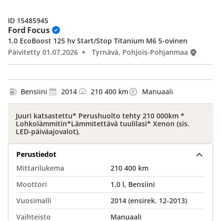
ID 15485945
Ford Focus
1,0 EcoBoost 125 hv Start/Stop Titanium M6 5-ovinen
Päivitetty 01.07.2026
Tyrnävä, Pohjois-Pohjanmaa
Bensiini
2014
210 400 km
Manuaali
Juuri katsastettu* Perushuolto tehty 210 000km *
Lohkolämmitin*Lämmitettävä tuulilasi* Xenon (sis.
LED-päiväajovalot),
Perustiedot
Mittarilukema
210 400 km
Moottori
1,0 l, Bensiini
Vuosimalli
2014 (ensirek. 12-2013)
Vaihteisto
Manuaali