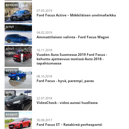
KOEAJOT
07.05.2019
Ford Focus Active – Mökkiläisen unelmafarkku
JUTUT
04.02.2019
Ammattilaisen valinta - Ford Focus Wagon
JUTUT
16.11.2018
Vuoden Auto Suomessa 2019 Ford Focus -
kehuttu ajettavuus testissä Auto 2018 -
tapahtumassa
KOEAJOT
08.10.2018
Ford Focus - hyvä, parempi, paras
JUTUT
22.07.2018
VideoCheck - video autosi huollosta
KOEAJOT
30.08.2017
Ford Focus ST – Ratakireä perhesportti