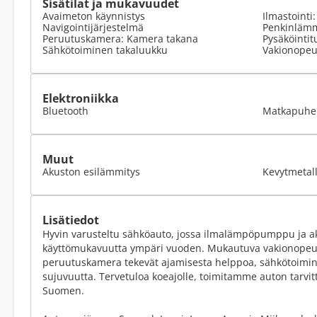
Sisätilat ja mukavuudet
Avaimeton käynnistys
Ilmastointi
Navigointijärjestelmä
Penkinlämm
Peruutuskamera: Kamera takana
Pysäköintit
Sähkötoiminen takaluukku
Vakionope
Elektroniikka
Bluetooth
Matkapuhel
Muut
Akuston esilämmitys
Kevytmetall
Lisätiedot
Hyvin varusteltu sähköauto, jossa ilmalämpöpumppu ja a
käyttömukavuutta ympäri vuoden. Mukautuva vakionopeud
peruutuskamera tekevät ajamisesta helppoa, sähkötoimin
sujuvuutta. Tervetuloa koeajolle, toimitamme auton tarvit
Suomen.