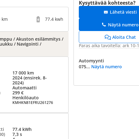
Kysyttävää kohteesta?
Lähetä viesti
0 km
77.4 kwh
Näytä numero
Aloita Chat
umppu / Akuston esilämmitys /
ukku / Navigointi /
Paras aika tavoitella: ark 10-
Automyynti
075...
Näytä numero
17 000 km
2024 (ensirek. 8-
2024)
Automaatti
u
299 €
Henkilöauto
KMHKN81EFRU261276
ti
77.4 kWh
00)
7,3 s