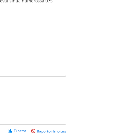
levat sinua numerossa 075
Tilastot
Raportoi ilmoitus