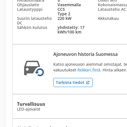
Henkilömäärä
5
Ovien lkm
Ohjauslaite
Vasemmalla
Kokonaismass
Lataustyyppi
CCS
Latausteho AC
Type 2
Suurin latausteho
220 kW
Akkutakuu
DC
Sähkön kulutus
yhdistetty: 17
kWh/100 km
Ajoneuvon historia Suomessa
Katso ajoneuvon aiemmat omistajat, te
vakuutukset
Rekkari.fistä
. Hinta alkaen
Tarkista tiedot
Turvallisuus
LED-ajovalot