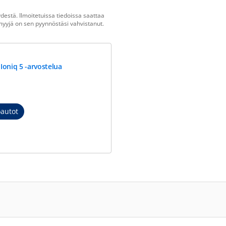
estä. Ilmoitetuissa tiedoissa saattaa
n myyjä on sen pyynnöstäsi vahvistanut.
Ioniq 5 -arvostelua
autot