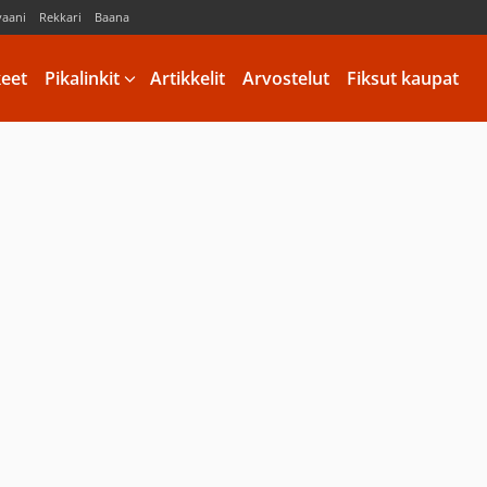
vaani
Rekkari
Baana
keet
Pikalinkit
Artikkelit
Arvostelut
Fiksut kaupat