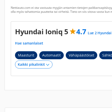
Nettiauto.com ei ota vastuuta myyjän antamien tietojen paikkansapitävyyd
olla myös tahattomia puutteita tai virheitä. Tieto on siis sitova vasta ku
Hyundai Ioniq 5
4.7
Lue 2 Hyundai 
Hae samanlaiset
Maasturit
Automaatit
Vähäpäästöiset
Sähkö