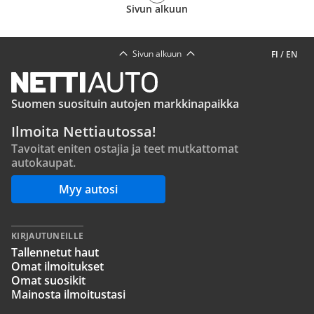
Sivun alkuun
Sivun alkuun
FI
/
EN
Suomen suosituin autojen markkinapaikka
Ilmoita Nettiautossa!
Tavoitat eniten ostajia ja teet mutkattomat
autokaupat.
Myy autosi
KIRJAUTUNEILLE
Tallennetut haut
Omat ilmoitukset
Omat suosikit
Mainosta ilmoitustasi