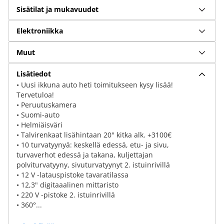
Sisätilat ja mukavuudet
Elektroniikka
Muut
Lisätiedot
• Uusi ikkuna auto heti toimitukseen kysy lisää!
Tervetuloa!
• Peruutuskamera
• Suomi-auto
• Helmiäisväri
• Talvirenkaat lisähintaan 20'' kitka alk. +3100€
• 10 turvatyynyä: keskellä edessä, etu- ja sivu,
turvaverhot edessä ja takana, kuljettajan
polviturvatyyny, sivuturvatyynyt 2. istuinrivillä
• 12 V -latauspistoke tavaratilassa
• 12,3" digitaaalinen mittaristo
• 220 V -pistoke 2. istuinrivillä
• 360°...