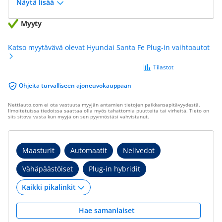
Näytä lisää
Myyty
Katso myytävävä olevat Hyundai Santa Fe Plug-in vaihtoautot
Tilastot
Ohjeita turvalliseen ajoneuvokauppaan
Nettiauto.com ei ota vastuuta myyjän antamien tietojen paikkansapitävyydestä.
Ilmoitetuissa tiedoissa saattaa olla myös tahattomia puutteita tai virheitä. Tieto on
siis sitova vasta kun myyjä on sen pyynnöstäsi vahvistanut.
Maasturit
Automaatit
Nelivedot
Vähäpäästöiset
Plug-in hybridit
Hae samanlaiset