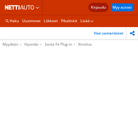
Kirjaudu
Myy autosi
Haku
Uusimmat
Liikkeet
Pikalinkit
Lisää
Hae samanlaiset
Myydään
Hyundai
Santa Fe Plug-in
Ilmoitus