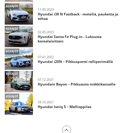
KOEAJOT
11.05.2023
Hyundai i30 N Fastback - meteliä, pauketta ja
tehoa
KOEAJOT
02.05.2023
Hyundai Santa Fe Plug-in - Luksusta
korealaisittain
KOEAJOT
07.01.2022
Hyundai i20N – Pikkusportti ralliperimällä
KOEAJOT
07.12.2021
Hyundain Bayon – Pikkuauto mökkikansalle
KOEAJOT
29.10.2021
Hyundai Ioniq 5 – Mallioppilas