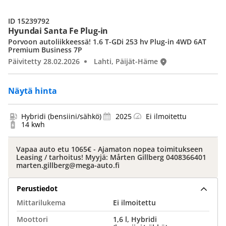
ID 15239792
Hyundai Santa Fe Plug-in
Porvoon autoliikkeessä! 1.6 T-GDi 253 hv Plug-in 4WD 6AT
Premium Business 7P
Päivitetty 28.02.2026
Lahti, Päijät-Häme
Näytä hinta
Hybridi (bensiini/sähkö)
2025
Ei ilmoitettu
14 kwh
Vapaa auto etu 1065€ - Ajamaton nopea toimitukseen
Leasing / tarhoitus! Myyjä: Mårten Gillberg 0408366401
marten.gillberg@mega-auto.fi
Perustiedot
Mittarilukema
Ei ilmoitettu
Moottori
1,6 l, Hybridi