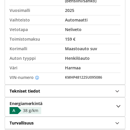
(bensiini/sähkö)
Vuosimalli
2025
Vaihteisto
Automaatti
Vetotapa
Neliveto
Toimistomaksu
159 €
Korimalli
Maastoauto suv
Auton tyyppi
Henkilöauto
Väri
Harmaa
VIN-numero
KMHP48122SU095086
Tekniset tiedot
Energiamerkintä
A
38 g/km
Turvallisuus