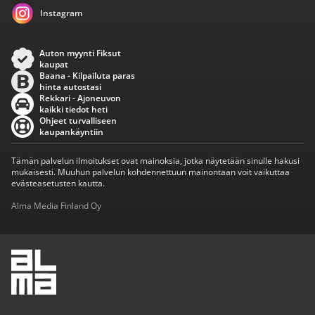
Instagram
Auton myynti Fiksut
kaupat
Baana - Kilpailuta paras
hinta autostasi
Rekkari - Ajoneuvon
kaikki tiedot heti
Ohjeet turvalliseen
kaupankäyntiin
Tämän palvelun ilmoitukset ovat mainoksia, jotka näytetään sinulle hakusi
mukaisesti. Muuhun palvelun kohdennettuun mainontaan voit vaikuttaa
evästeasetusten kautta.
Alma Media Finland Oy