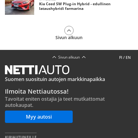
Kia Ceed SW Plug-in Hybrid - edullinen
lataushybridi farmarina
Sivun alkuun
Sivun alkuun
FI
/
EN
Suomen suosituin autojen markkinapaikka
Ilmoita Nettiautossa!
Tavoitat eniten ostajia ja teet mutkattomat
autokaupat.
Myy autosi
KIRJAUTUNEILLE