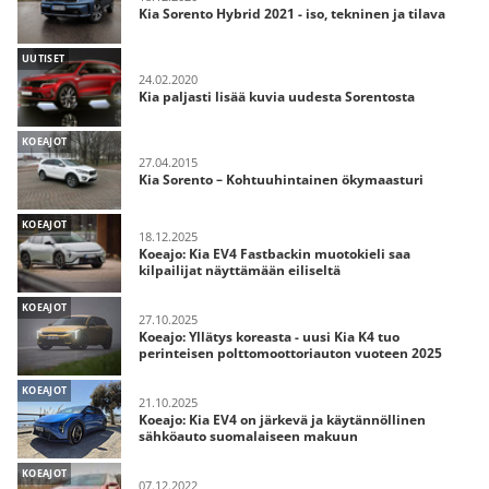
Kia Sorento Hybrid 2021 - iso, tekninen ja tilava
UUTISET
24.02.2020
Kia paljasti lisää kuvia uudesta Sorentosta
KOEAJOT
27.04.2015
Kia Sorento – Kohtuuhintainen ökymaasturi
KOEAJOT
18.12.2025
Koeajo: Kia EV4 Fastbackin muotokieli saa
kilpailijat näyttämään eiliseltä
KOEAJOT
27.10.2025
Koeajo: Yllätys koreasta - uusi Kia K4 tuo
perinteisen polttomoottoriauton vuoteen 2025
KOEAJOT
21.10.2025
Koeajo: Kia EV4 on järkevä ja käytännöllinen
sähköauto suomalaiseen makuun
KOEAJOT
07.12.2022