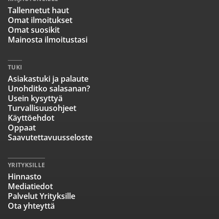
Tallennetut haut
Omat ilmoitukset
Omat suosikit
Mainosta ilmoitustasi
TUKI
Asiakastuki ja palaute
Unohditko salasanan?
Usein kysyttyä
Turvallisuusohjeet
Käyttöehdot
Oppaat
Saavutettavuusseloste
YRITYKSILLE
Hinnasto
Mediatiedot
Palvelut Yrityksille
Ota yhteyttä