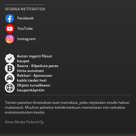
SEURAA NETTIAUTOA
Facebook
YouTube
Instagram
Auton myynti Fiksut
kaupat
Baana - Kilpailuta paras
hinta autostasi
Rekkari - Ajoneuvon
kaikki tiedot heti
Ohjeet turvalliseen
kaupankäyntiin
Tämän palvelun ilmoitukset ovat mainoksia, jotka näytetään sinulle hakusi
mukaisesti. Muuhun palvelun kohdennettuun mainontaan voit vaikuttaa
evästeasetusten kautta.
Alma Media Finland Oy