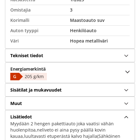
Omistajia
3
Korimalli
Maastoauto suv
Auton tyyppi
Henkilöauto
Väri
Hopea metalliväri
Tekniset tiedot
Energiamerkintä
G
205 g/km
Sisätilat ja mukavuudet
Muut
Lisätiedot
Myydään 2 hengen pakettiauto joka vaatisi vähän
huolenpitoa,neliveto ei aina pysy päällä kovin
kauaa,luultavasti etuperästä kalvo hajalla(Sähköinen