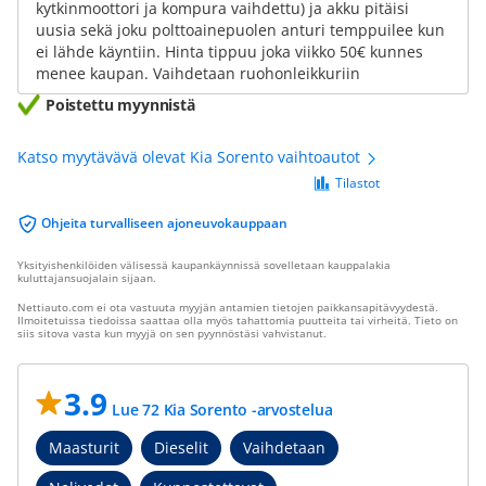
kytkinmoottori ja kompura vaihdettu) ja akku pitäisi
uusia sekä joku polttoainepuolen anturi temppuilee kun
ei lähde käyntiin. Hinta tippuu joka viikko 50€ kunnes
menee kaupan. Vaihdetaan ruohonleikkuriin
Poistettu myynnistä
Katso myytävävä olevat Kia Sorento vaihtoautot
Tilastot
Ohjeita turvalliseen ajoneuvokauppaan
Yksityishenkilöiden välisessä kaupankäynnissä sovelletaan kauppalakia
kuluttajansuojalain sijaan.
Nettiauto.com ei ota vastuuta myyjän antamien tietojen paikkansapitävyydestä.
Ilmoitetuissa tiedoissa saattaa olla myös tahattomia puutteita tai virheitä. Tieto on
siis sitova vasta kun myyjä on sen pyynnöstäsi vahvistanut.
3.9
Lue 72 Kia Sorento -arvostelua
Maasturit
Dieselit
Vaihdetaan