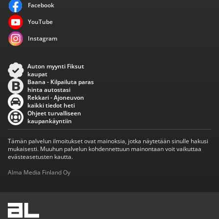
Facebook
YouTube
Instagram
Auton myynti Fiksut
kaupat
Baana - Kilpailuta paras
hinta autostasi
Rekkari - Ajoneuvon
kaikki tiedot heti
Ohjeet turvalliseen
kaupankäyntiin
Tämän palvelun ilmoitukset ovat mainoksia, jotka näytetään sinulle hakusi
mukaisesti. Muuhun palvelun kohdennettuun mainontaan voit vaikuttaa
evästeasetusten kautta.
Alma Media Finland Oy