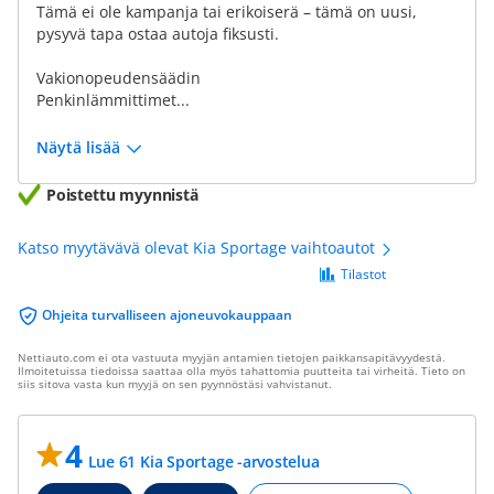
Tämä ei ole kampanja tai erikoiserä – tämä on uusi,
pysyvä tapa ostaa autoja fiksusti.
Vakionopeudensäädin
Penkinlämmittimet...
Näytä lisää
Poistettu myynnistä
Katso myytävävä olevat Kia Sportage vaihtoautot
Tilastot
Ohjeita turvalliseen ajoneuvokauppaan
Nettiauto.com ei ota vastuuta myyjän antamien tietojen paikkansapitävyydestä.
Ilmoitetuissa tiedoissa saattaa olla myös tahattomia puutteita tai virheitä. Tieto on
siis sitova vasta kun myyjä on sen pyynnöstäsi vahvistanut.
4
Lue 61 Kia Sportage -arvostelua