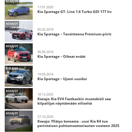
KOEAJOT
17.01.2020
Kia Sportage GT- Line 1.6 Turbo GDI 177 hv
KOEAJOT
05.02.2019
Kia Sportage – Tavoitteena Premium-piirit
KOEAJOT
30.05.2016
Kia Sportage – Oikeat eväät
KOEAJOT
19.05.2014
Kia Sportage – Ujosti uusiksi
KOEAJOT
18.12.2025
Koeajo: Kia EV4 Fastbackin muotokieli saa
kilpailijat näyttämään eiliseltä
KOEAJOT
27.10.2025
Koeajo: Yllätys koreasta - uusi Kia K4 tuo
perinteisen polttomoottoriauton vuoteen 2025