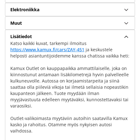
Elektroniikka
Muut
Lisätiedot
Katso kaikki kuvat, tarkempi ilmoitus
https://www.kamux.fi/cars/ZAY-451
ja keskustele
helposti asiantuntijoidemme kanssa chatissa vaikka heti:
Kamux Outlet on kauppapaikka ammattilaiselle, joka on
kiinnostunut antamaan lisäkilometrejä hyvin palvelleelle
kulkuneuvolle. Autossa on korjaamistarpeita ja siinä
saattaa olla piileviä vikoja tai ilmetä sellaisia nopeastikin
kaupanteon jälkeen. Tuote myydään ilman
myyjävastuuta edelleen myytäväksi, kunnostettavaksi tai
varaosiksi.
Outlet-valikoimasta myytäviin autoihin saatavilla Kamux
kasko ja rahoitus. Otamme myös nykyisen autosi
vaihdossa.