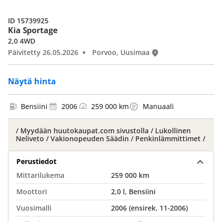
ID 15739925
Kia Sportage
2,0 4WD
Päivitetty 26.05.2026
Porvoo, Uusimaa
Näytä hinta
Bensiini
2006
259 000 km
Manuaali
/ Myydään huutokaupat.com sivustolla / Lukollinen
Neliveto / Vakionopeuden Säädin / Penkinlämmittimet /
Perustiedot
Mittarilukema
259 000 km
Moottori
2,0 l, Bensiini
Vuosimalli
2006 (ensirek. 11-2006)