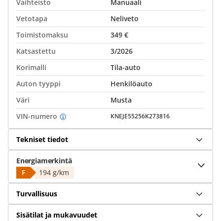
Vaihteisto
Manuaali
Vetotapa
Neliveto
Toimistomaksu
349 €
Katsastettu
3/2026
Korimalli
Tila-auto
Auton tyyppi
Henkilöauto
Väri
Musta
VIN-numero
KNEJE55256K273816
Tekniset tiedot
Energiamerkintä
F
194 g/km
Turvallisuus
Sisätilat ja mukavuudet