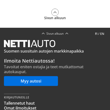
Sivun alkuun
Sivun alkuun
FI
/
EN
Suomen suosituin autojen markkinapaikka
Ilmoita Nettiautossa!
Tavoitat eniten ostajia ja teet mutkattomat
autokaupat.
Myy autosi
KIRJAUTUNEILLE
Tallennetut haut
Omat ilmoitukset