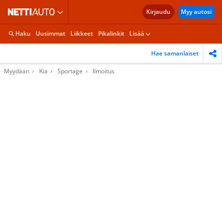
Kirjaudu
Myy autosi
Haku
Uusimmat
Liikkeet
Pikalinkit
Lisää
Hae samanlaiset
Myydään
Kia
Sportage
Ilmoitus