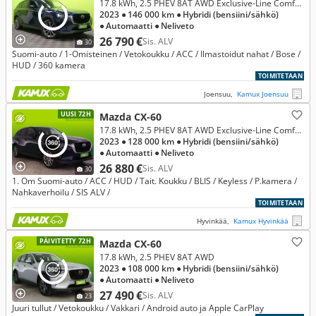
17.8 kWh, 2.5 PHEV 8AT AWD Exclusive-Line Comfort, Convenience & Sound, Driver Assistance
2023
● 146 000 km
● Hybridi (bensiini/sähkö)
● Automaatti
● Neliveto
26 790 €
Sis. ALV
30
Suomi-auto / 1-Omisteinen / Vetokoukku / ACC / Ilmastoidut nahat / Bose /
HUD / 360 kamera
TOIMITETAAN
Joensuu,
Kamux Joensuu
UUSI 72H
Mazda CX-60
17.8 kWh, 2.5 PHEV 8AT AWD Exclusive-Line Comfort, Driver Assistance
2023
● 128 000 km
● Hybridi (bensiini/sähkö)
● Automaatti
● Neliveto
26 880 €
Sis. ALV
30
1. Om Suomi-auto / ACC / HUD / Tait. Koukku / BLIS / Keyless / P.kamera /
Nahkaverhoilu / SIS ALV /
TOIMITETAAN
Hyvinkää,
Kamux Hyvinkää
PÄIVITETTY 72H
Mazda CX-60
17.8 kWh, 2.5 PHEV 8AT AWD
2023
● 108 000 km
● Hybridi (bensiini/sähkö)
● Automaatti
● Neliveto
27 490 €
Sis. ALV
23
Juuri tullut / Vetokoukku / Vakkari / Android auto ja Apple CarPlay