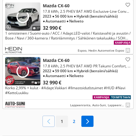
Mazda CX-60
17.8 kWh, 2.5 PHEV 8AT AWD Exclusive-Line Convenience & Sound, Driver Assistance *** Rahoitustarjous 3.99% (+kulut)
2023
● 56 000 km
● Hybridi (bensiini/sähkö)
● Automaatti
● Neliveto
32 990 €
27
1 omisteinen / Suomi-auto / ACC / Adapt.LED-valot / Kaistavahti ja avustin /
Bose / Navi / 360-kamera / Ratinlämmitys / Sähköinen takaluukku / SOH
90,5% / 2xAlut
KAMPANJA
Espoo, Hedin Automotive Espoo
Mazda CX-60
17.8 kWh, 2.5 PHEV 8AT AWD PR Takumi Comfort, Driver Assistance
2022
● 59 000 km
● Hybridi (bensiini/sähkö)
● Automaatti
● Neliveto
32 990 €
9
Korko 2,99% + kulut - #Adapt.Vakkari #IlmastoidutIstuimet #HUD #Navi
#KattoLuukku
KAMPANJA
TOIMITETAAN
Lappeenranta, Auto-Suni, Lappeenranta
1
2