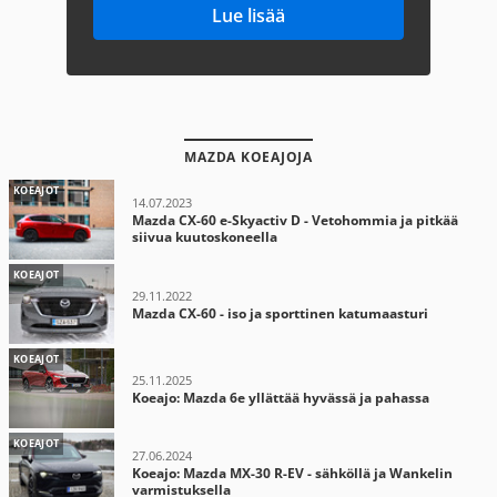
Lue lisää
MAZDA KOEAJOJA
KOEAJOT
14.07.2023
Mazda CX-60 e-Skyactiv D - Vetohommia ja pitkää
siivua kuutoskoneella
KOEAJOT
29.11.2022
Mazda CX-60 - iso ja sporttinen katumaasturi
KOEAJOT
25.11.2025
Koeajo: Mazda 6e yllättää hyvässä ja pahassa
KOEAJOT
27.06.2024
Koeajo: Mazda MX-30 R-EV - sähköllä ja Wankelin
varmistuksella