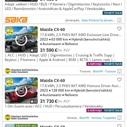
Adapt. vakkari / HUD / BLIS / P.Kamera / Digimittaristo / KeyLessGo / Navi /
LED / Ratinlämmitin / AndroidAuto & AppleCarPlay / Vetokoukku
TOIMITETAAN
Järvenpää,
Saka Finland Oy Järvenpää
Mazda CX-60
17.8 kWh, 2.5 PHEV 8AT AWD Exclusive-Line Driver Assistance
2023
● 63 000 km
● Hybridi (bensiini/sähkö)
● Automaatti
● Neliveto
31 590 €
Sis. ALV
37
| ACC | HUD | Adapt. LED | Digimittaristo | Cruising & Traffic Supp |
Keyless | P.kamera | Apple & Android | BSM | RCTA | Lämm. ratti |
Merkkihuollot |
KAMPANJA
TOIMITETAAN
Tuusula,
Bilar99 - Tuusula
Mazda CX-60
17.8 kWh, 2.5 PHEV 8AT AWD Homura Driver Assistance
2023
● 128 000 km
● Hybridi (bensiini/sähkö)
● Automaatti
● Neliveto
31 730 €
Sis. ALV
33
1.Om Suomi-auto / ACC / HUD / Peruutuskamera / Vetokoukku
KAMPANJA
TOIMITETAAN
Vantaa,
Bilar99 - Vantaa, Tuupakka
PÄIVITETTY 24H
Mazda CX-60