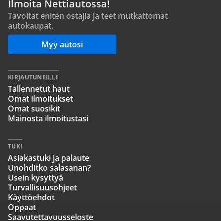
Ilmoita Nettiautossa!
Tavoitat eniten ostajia ja teet mutkattomat
autokaupat.
Myy autosi
KIRJAUTUNEILLE
Tallennetut haut
Omat ilmoitukset
Omat suosikit
Mainosta ilmoitustasi
TUKI
Asiakastuki ja palaute
Unohditko salasanan?
Usein kysyttyä
Turvallisuusohjeet
Käyttöehdot
Oppaat
Saavutettavuusseloste