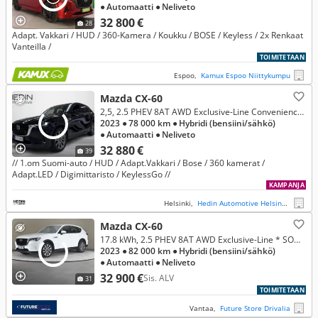
● Automaatti
● Neliveto
32 800 €
28
Adapt. Vakkari / HUD / 360-Kamera / Koukku / BOSE / Keyless / 2x Renkaat
Vanteilla /
TOIMITETAAN
Espoo,
Kamux Espoo Niittykumpu
Mazda CX-60
2,5, 2.5 PHEV 8AT AWD Exclusive-Line Convenience & Sound, Driver Assistance *** Rahoitustarjous 3.99% (+kulut)
2023
● 78 000 km
● Hybridi (bensiini/sähkö)
● Automaatti
● Neliveto
32 880 €
39
// 1.om Suomi-auto / HUD / Adapt.Vakkari / Bose / 360 kamerat /
Adapt.LED / Digimittaristo / KeylessGo //
KAMPANJA
Helsinki,
Hedin Automotive Helsinki Konala
Mazda CX-60
17.8 kWh, 2.5 PHEV 8AT AWD Exclusive-Line * SOH 91% *
2023
● 82 000 km
● Hybridi (bensiini/sähkö)
● Automaatti
● Neliveto
32 900 €
Sis. ALV
31
TOIMITETAAN
Vantaa,
Future Store Drivalia