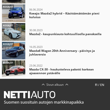
KOEAJOT
06.06.2024
Koeajo: Mazda2 hybrid – Käsittämättömän pieni
kulutus
KOEAJOT
30.08.2023
Mazda2 - kaupunkiauto kohtuullisella panoksella
KOEAJOT
16.05.2023
Mazda6 Wagon 20th Anniversary - päivitys ja
juhlaversio
KOEAJOT
23.06.2022
Mazda CX-30 - houkutteleva paketti korkean
ajoasennon ystävälle
Sivun alkuun
FI
/
EN
Suomen suosituin autojen markkinapaikka