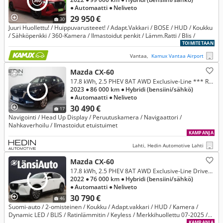
● Automaatti
● Neliveto
29 950 €
30
Juuri Huollettu! / Huippuvarusteeet! / Adapt.Vakkari / BOSE / HUD / Koukku
/ Sähköpenkki / 360-Kamera / Ilmastoidut penkit / Lämm.Ratti / Blis /
TOIMITETAAN
Vantaa,
Kamux Vantaa Airport
Mazda CX-60
17.8 kWh, 2.5 PHEV 8AT AWD Exclusive-Line *** Rahoitustarjous 3.99% (+kulut)
2023
● 86 000 km
● Hybridi (bensiini/sähkö)
● Automaatti
● Neliveto
30 490 €
17
Navigointi / Head Up Display / Peruutuskamera / Navigaattori /
Nahkaverhoilu / Ilmastoidut etuistuimet
KAMPANJA
Lahti, Hedin Automotive Lahti
Mazda CX-60
17.8 kWh, 2.5 PHEV 8AT AWD Exclusive-Line Driver Assistance
2022
● 76 000 km
● Hybridi (bensiini/sähkö)
● Automaatti
● Neliveto
30 790 €
46
Suomi-auto / 2-omisteinen / Koukku / Adapt.vakkari / HUD / Kamera /
Dynamic LED / BLIS / Ratinlämmitin / Keyless / Merkkihuollettu 07-2025 /
SoH 91,3%
KAMPANJA