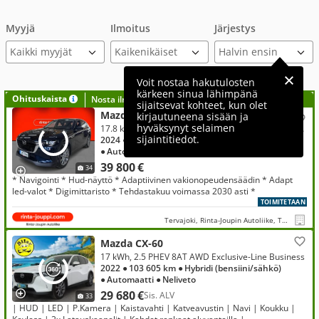
Myyjä
Ilmoitus
Järjestys
Kaikki myyjät
Voit nostaa hakutulosten
kärkeen sinua lähimpänä
Ohituskaista
Nosta ilmoituksesi tähän?
sijaitsevat kohteet, kun olet
Mazda CX-60
kirjautuneena sisään ja
hyväksynyt selaimen
17.8 kWh, 2.5 PHEV 8AT AWD Exclusive-Line Driver Assistance
sijaintitiedot.
2024
● 18 000 km
● Hybridi (bensiini/sähkö)
● Automaatti
● Neliveto
39 800 €
34
* Navigointi * Hud-näyttö * Adaptiivinen vakionopeudensäädin * Adapt
led-valot * Digimittaristo * Tehdastakuu voimassa 2030 asti *
TOIMITETAAN
Tervajoki, Rinta-Joupin Autoliike, Tervajoki
Mazda CX-60
17 kWh, 2.5 PHEV 8AT AWD Exclusive-Line Business
2022
● 103 605 km
● Hybridi (bensiini/sähkö)
● Automaatti
● Neliveto
29 680 €
Sis. ALV
33
| HUD | LED | P.Kamera | Kaistavahti | Katveavustin | Navi | Koukku |