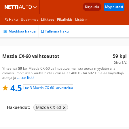
Kirjaudu
Myy autosi
Haku
Uusimmat
Liikkeet
Pikalinkit
Lisää
Muokkaa hakua
Tallenna haku
Mazda CX-60 vaihtoautot
59
kpl
Sivu
1/2
Yhteensä
59
kpl Mazda CX-60 vaihtoautoa mallista autoa myydään alla
olevien ilmoitusten kautta hintaluokissa 23 400 € - 64 692 €. Selaa käytettyjä
autoja ja
... Lue lisää
4.5
Lue 3 Mazda CX-60 -arvostelua
Hakuehdot:
Mazda CX-60