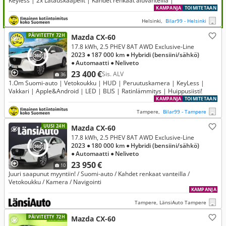
Keyless | 2x Latauskaapelit | Kahdet renkaat aluvanteilla |
KAMPANJA
TOIMITETAAN
Helsinki,
Bilar99 - Helsinki
PÄIVITETTY 72H
Mazda CX-60
17.8 kWh, 2.5 PHEV 8AT AWD Exclusive-Line
2023
● 187 000 km
● Hybridi (bensiini/sähkö)
● Automaatti
● Neliveto
23 400 €
Sis. ALV
36
1.Om Suomi-auto | Vetokoukku | HUD | Peruutuskamera | KeyLess |
Vakkari | Apple&Android | LED | BLIS | Ratinlämmitys | Huippusiisti!
KAMPANJA
TOIMITETAAN
Tampere,
Bilar99 - Tampere
UUSI 24H
Mazda CX-60
17.8 kWh, 2.5 PHEV 8AT AWD Exclusive-Line
2023
● 180 000 km
● Hybridi (bensiini/sähkö)
● Automaatti
● Neliveto
23 950 €
10
Juuri saapunut myyntiin! / Suomi-auto / Kahdet renkaat vanteilla /
Vetokoukku / Kamera / Navigointi
KAMPANJA
Tampere, LänsiAuto Tampere
PÄIVITETTY 72H
Mazda CX-60