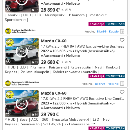
● Automaatti
● Neliveto
28 890 €
Sis. ALV
37
| Koukku | HUD | LED | Muistipenkki | P.Kamera | Ilmastoidut
Sporttipenkit |
KAMPANJA
TOIMITETAAN
Kuopio,
Bilar99 - Kuopio
Mazda CX-60
17 kWh, 2.5 PHEV 8AT AWD Exclusive-Line Business
2022
● 103 605 km
● Hybridi (bensiini/sähkö)
● Automaatti
● Neliveto
29 680 €
Sis. ALV
33
| HUD | LED | P.Kamera | Kaistavahti | Katveavustin | Navi | Koukku |
Keyless | 2x Latauskaapelit | Kahdet renkaat aluvanteilla |
KAMPANJA
TOIMITETAAN
Helsinki,
Bilar99 - Helsinki
Mazda CX-60
17.8 kWh, 2.5 PHEV 8AT AWD Exclusive-Line Comfort
2023
● 122 000 km
● Hybridi (bensiini/sähkö)
● Automaatti
● Neliveto
29 790 €
34
* HUD | Bose | ACC | 360 | Ilmastoitu Muistipenkki | LED | Navi |
Keyless | Suomi-auto | SoH 96,6% | 2x Latauskaapelit *
KAMPANJA
TOIMITETAAN