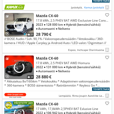
TOIMITETAAN
Jyväskylä,
Kamux Jyväskylä
Mazda CX-60
17.8 kWh, 2.5 PHEV 8AT AWD Exclusive-Line Convenience & Sound
2023
● 128 000 km
● Hybridi (bensiini/sähkö)
● Automaatti
● Neliveto
28 790 €
21
// BOSE Audio / Soh. 90,1% / Vakionopeudensäädin / Vetokoukku / 360-
kamera / HUD / Apple Carplay ja Android Auto / LED-valot / Digimittari //
Espoo, Inchcape Olarinluoma
Mazda CX-60
17.8 kWh, 2.5 PHEV 8AT AWD Homura
2022
● 131 000 km
● Hybridi (bensiini/sähkö)
● Automaatti
● Neliveto
28 880 €
34
* Akkutakuu 8v/160tkm * Vetokoukku * Adaptiivinen vakionopeudensäädin
* 360-kamera * BOSE-äänentoisto * Ratinlämmitin * Keyless Go *
Lämmitettävät ja ilmastoidut istuimet * Navigointi * HUD *
TOIMITETAAN
Lempäälä, Rinta-Joupin Autoliike Lempäälä
PÄIVITETTY 24H
Mazda CX-60
17 kWh, 17,8kWh 2,5PHEV 8AT Exlusive-Line
2022
● 106 942 km
● Hybridi (bensiini/sähkö)