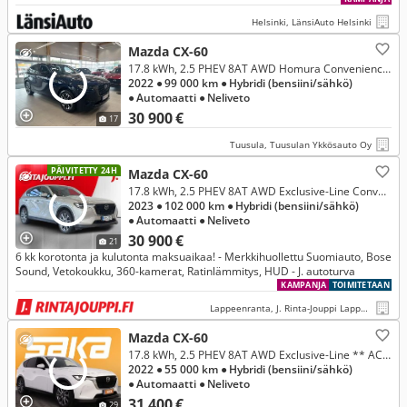
Helsinki, LänsiAuto Helsinki
Mazda CX-60
17.8 kWh, 2.5 PHEV 8AT AWD Homura Convenience & Sound, Driver Assistance Nahkasisusta / Sähköluukku / Bose
2022
● 99 000 km
● Hybridi (bensiini/sähkö)
● Automaatti
● Neliveto
30 900 €
17
Tuusula, Tuusulan Ykkösauto Oy
PÄIVITETTY 24H
Mazda CX-60
17.8 kWh, 2.5 PHEV 8AT AWD Exclusive-Line Convenience & Sound, Driver Assistance
2023
● 102 000 km
● Hybridi (bensiini/sähkö)
● Automaatti
● Neliveto
30 900 €
21
6 kk korotonta ja kulutonta maksuaikaa! - Merkkihuollettu Suomiauto, Bose
Sound, Vetokoukku, 360-kamerat, Ratinlämmitys, HUD - J. autoturva
KAMPANJA
TOIMITETAAN
Lappeenranta, J. Rinta-Jouppi Lappeenranta
Mazda CX-60
17.8 kWh, 2.5 PHEV 8AT AWD Exclusive-Line ** ACC / HUD / BLIS / Koukku / P.Kamera / Digimittaristo / KeyLessGo / Ratinlämmitin **
2022
● 55 000 km
● Hybridi (bensiini/sähkö)
● Automaatti
● Neliveto
31 400 €
29