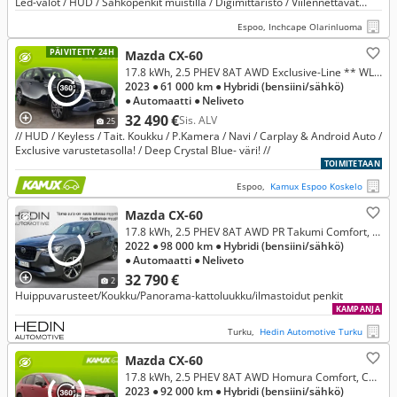
Led-valot / HUD / Sähköpenkit muistilla / Digimittaristo / Viilennettävät
etuistuimet //
Espoo, Inchcape Olarinluoma
PÄIVITETTY 24H
Mazda CX-60
17.8 kWh, 2.5 PHEV 8AT AWD Exclusive-Line ** WLTP kantama 68km! **
2023
● 61 000 km
● Hybridi (bensiini/sähkö)
● Automaatti
● Neliveto
32 490 €
Sis. ALV
25
// HUD / Keyless / Tait. Koukku / P.Kamera / Navi / Carplay & Android Auto /
Exclusive varustetasolla! / Deep Crystal Blue- väri! //
TOIMITETAAN
Espoo,
Kamux Espoo Koskelo
Mazda CX-60
17.8 kWh, 2.5 PHEV 8AT AWD PR Takumi Comfort, Convenience & Sound, Driver Assistance *** Rahoitustarjous 3.99% (+kulut)
2022
● 98 000 km
● Hybridi (bensiini/sähkö)
● Automaatti
● Neliveto
32 790 €
2
Huippuvarusteet/Koukku/Panorama-kattoluukku/ilmastoidut penkit
KAMPANJA
Turku,
Hedin Automotive Turku
Mazda CX-60
17.8 kWh, 2.5 PHEV 8AT AWD Homura Comfort, Convenience & Sound, Driver Assistance
2023
● 92 000 km
● Hybridi (bensiini/sähkö)