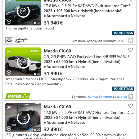
17.8 kWh, 2.5 PHEV 8AT AWD Exclusive-Line Comfort, Convenience & Sound, Driver Assistance | 1. omistaja |
2023
● 105 000 km
● Hybridi (bensiini/sähkö)
● Automaatti
● Neliveto
31 940 €
36
1. omistajalta ja Suomi auto!
TOIMITETAAN
Jyväskylä, Jyväskylän Autotarvike Aholaidantie
Mazda CX-60
2,5, 2.5 PHEV AWD Exclusive-Line *HUIPPUVARUSTELTU!*
2022
● 65 000 km
● Hybridi (bensiini/sähkö)
● Automaatti
● Neliveto
31 990 €
30
Ilmastoidut Nahat / HUD / Muistipenkki / Vetokoukku / Digimittaristo /
Peruutuskamera / Katveavustin /
TOIMITETAAN
Tampere,
Kamux Tampere Lakalaiva
Mazda CX-60
17.8 kWh, 2.5 PHEV 8AT AWD Homura Comfort, Driver Assistance
2022
● 84 000 km
● Hybridi (bensiini/sähkö)
● Automaatti
● Neliveto
32 490 €
20
// Digimittari / Adap. vakionopeudensäädin / Soh. 93,0% / Vetokoukku /