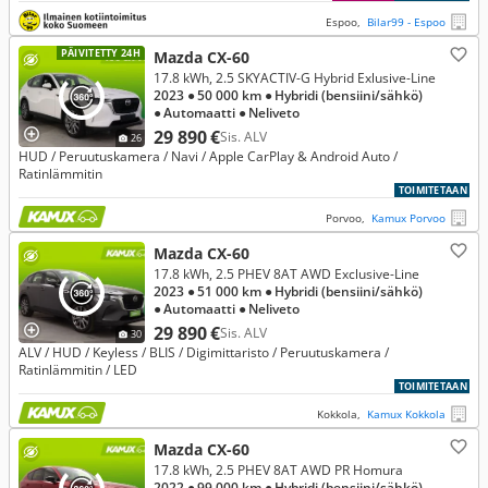
Espoo,
Bilar99 - Espoo
PÄIVITETTY 24H
Mazda CX-60
17.8 kWh, 2.5 SKYACTIV-G Hybrid Exlusive-Line
2023
● 50 000 km
● Hybridi (bensiini/sähkö)
● Automaatti
● Neliveto
29 890 €
Sis. ALV
26
HUD / Peruutuskamera / Navi / Apple CarPlay & Android Auto /
Ratinlämmitin
TOIMITETAAN
Porvoo,
Kamux Porvoo
Mazda CX-60
17.8 kWh, 2.5 PHEV 8AT AWD Exclusive-Line
2023
● 51 000 km
● Hybridi (bensiini/sähkö)
● Automaatti
● Neliveto
29 890 €
Sis. ALV
30
ALV / HUD / Keyless / BLIS / Digimittaristo / Peruutuskamera /
Ratinlämmitin / LED
TOIMITETAAN
Kokkola,
Kamux Kokkola
Mazda CX-60
17.8 kWh, 2.5 PHEV 8AT AWD PR Homura
2022
● 99 000 km
● Hybridi (bensiini/sähkö)