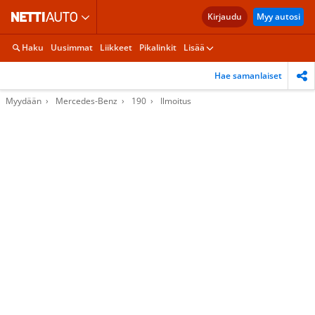
Kirjaudu
Myy autosi
Haku
Uusimmat
Liikkeet
Pikalinkit
Lisää
Hae samanlaiset
Myydään
Mercedes-Benz
190
Ilmoitus