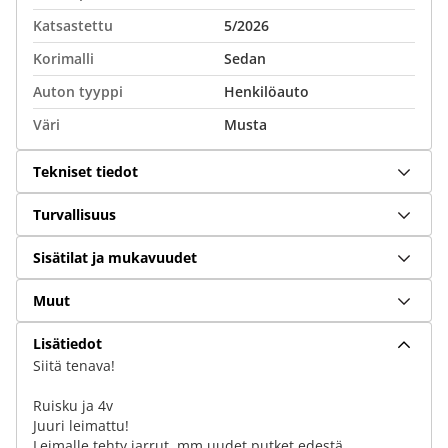
Katsastettu
5/2026
Korimalli
Sedan
Auton tyyppi
Henkilöauto
Väri
Musta
Tekniset tiedot
Turvallisuus
Sisätilat ja mukavuudet
Muut
Lisätiedot
Siitä tenava!
Ruisku ja 4v
Juuri leimattu!
Leimalle tehty jarrut, mm uudet putket edestä