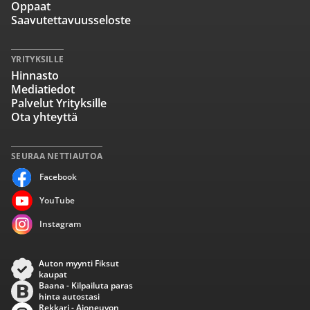
Oppaat
Saavutettavuusseloste
YRITYKSILLE
Hinnasto
Mediatiedot
Palvelut Yrityksille
Ota yhteyttä
SEURAA NETTIAUTOA
Facebook
YouTube
Instagram
Auton myynti Fiksut
kaupat
Baana - Kilpailuta paras
hinta autostasi
Rekkari - Ajoneuvon