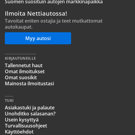
Suomen suosituin autojen markkinapaikka
Ilmoita Nettiautossa!
Tavoitat eniten ostajia ja teet mutkattomat
autokaupat.
Myy autosi
KIRJAUTUNEILLE
Tallennetut haut
Omat ilmoitukset
Omat suosikit
Mainosta ilmoitustasi
TUKI
Asiakastuki ja palaute
Unohditko salasanan?
Usein kysyttyä
Turvallisuusohjeet
Käyttöehdot