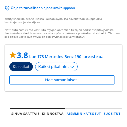
Ohjeita turvalliseen ajoneuvokauppaan
Yksityishenkilöiden välisessä kaupankäynnissä sovelletaan kauppalakia
kuluttajansuojalain sijaan.
Nettiauto.com ei ota vastuuta myyjän antamien tietojen paikkansapitävyydestä.
Ilmoitetuissa tiedoissa saattaa olla myös tahattomia puutteita tai virheitä. Tieto on
siis sitova vasta kun myyjä on sen pyynnöstäsi vahvistanut.
3.8
Lue 173 Mercedes-Benz 190 -arvostelua
Klassikot
Hae samanlaiset
SINUA SAATTAISI KIINNOSTAA
AIEMMIN KATSOTUT
SUOSITUT