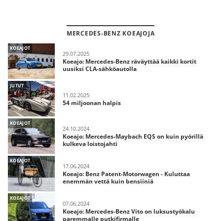
MERCEDES-BENZ KOEAJOJA
KOEAJOT
29.07.2025
Koeajo: Mercedes-Benz räväyttää kaikki kortit
uusiksi CLA-sähköautolla
JUTUT
11.02.2025
54 miljoonan halpis
KOEAJOT
24.10.2024
Koeajo: Mercedes-Maybach EQS on kuin pyörillä
kulkeva loistojahti
KOEAJOT
17.06.2024
Koeajo: Benz Patent-Motorwagen - Kuluttaa
enemmän vettä kuin bensiiniä
KOEAJOT
07.06.2024
Koeajo: Mercedes-Benz Vito on luksustyökalu
paremmalle putkifirmalle