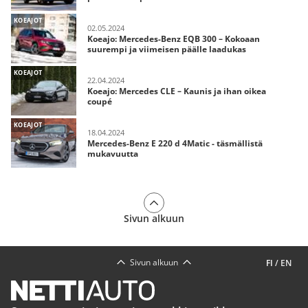
KOEAJOT
02.05.2024
Koeajo: Mercedes-Benz EQB 300 – Kokoaan
suurempi ja viimeisen päälle laadukas
KOEAJOT
22.04.2024
Koeajo: Mercedes CLE – Kaunis ja ihan oikea
coupé
KOEAJOT
18.04.2024
Mercedes-Benz E 220 d 4Matic - täsmällistä
mukavuutta
Sivun alkuun
Sivun alkuun
FI
/
EN