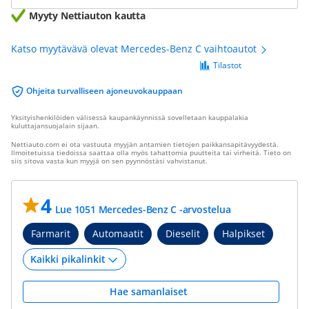
Myyty Nettiauton kautta
Katso myytävävä olevat Mercedes-Benz C vaihtoautot
Tilastot
Ohjeita turvalliseen ajoneuvokauppaan
Yksityishenkilöiden välisessä kaupankäynnissä sovelletaan kauppalakia
kuluttajansuojalain sijaan.
Nettiauto.com ei ota vastuuta myyjän antamien tietojen paikkansapitävyydestä.
Ilmoitetuissa tiedoissa saattaa olla myös tahattomia puutteita tai virheitä. Tieto on
siis sitova vasta kun myyjä on sen pyynnöstäsi vahvistanut.
4
Lue 1051 Mercedes-Benz C -arvostelua
Farmarit
Automaatit
Dieselit
Halpikset
Hae samanlaiset