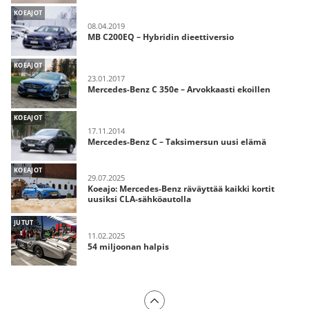
KOEAJOT
08.04.2019
MB C200EQ – Hybridin dieettiversio
KOEAJOT
23.01.2017
Mercedes-Benz C 350e – Arvokkaasti ekoillen
KOEAJOT
17.11.2014
Mercedes-Benz C – Taksimersun uusi elämä
KOEAJOT
29.07.2025
Koeajo: Mercedes-Benz räväyttää kaikki kortit
uusiksi CLA-sähköautolla
JUTUT
11.02.2025
54 miljoonan halpis