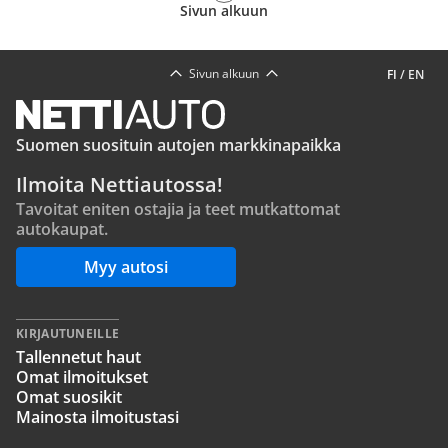
Sivun alkuun
Sivun alkuun
FI
/
EN
Suomen suosituin autojen markkinapaikka
Ilmoita Nettiautossa!
Tavoitat eniten ostajia ja teet mutkattomat
autokaupat.
Myy autosi
KIRJAUTUNEILLE
Tallennetut haut
Omat ilmoitukset
Omat suosikit
Mainosta ilmoitustasi