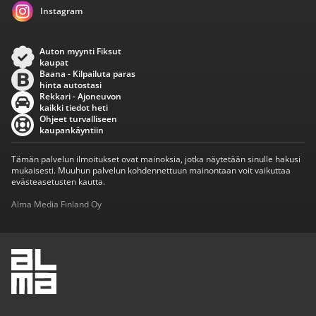
Instagram
Auton myynti Fiksut
kaupat
Baana - Kilpailuta paras
hinta autostasi
Rekkari - Ajoneuvon
kaikki tiedot heti
Ohjeet turvalliseen
kaupankäyntiin
Tämän palvelun ilmoitukset ovat mainoksia, jotka näytetään sinulle hakusi
mukaisesti. Muuhun palvelun kohdennettuun mainontaan voit vaikuttaa
evästeasetusten kautta.
Alma Media Finland Oy