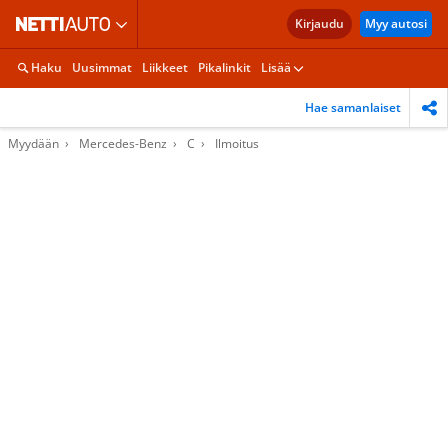
Kirjaudu
Myy autosi
Haku
Uusimmat
Liikkeet
Pikalinkit
Lisää
Hae samanlaiset
Myydään
Mercedes-Benz
C
Ilmoitus