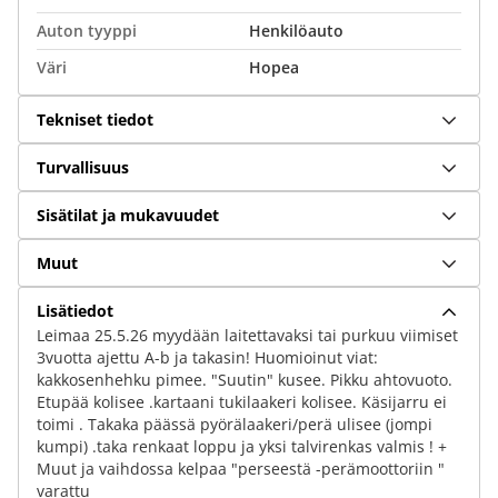
Auton tyyppi
Henkilöauto
Väri
Hopea
Tekniset tiedot
Turvallisuus
Sisätilat ja mukavuudet
Muut
Lisätiedot
Leimaa 25.5.26 myydään laitettavaksi tai purkuu viimiset
3vuotta ajettu A-b ja takasin! Huomioinut viat:
kakkosenhehku pimee. "Suutin" kusee. Pikku ahtovuoto.
Etupää kolisee .kartaani tukilaakeri kolisee. Käsijarru ei
toimi . Takaka päässä pyörälaakeri/perä ulisee (jompi
kumpi) .taka renkaat loppu ja yksi talvirenkas valmis ! +
Muut ja vaihdossa kelpaa "perseestä -perämoottoriin "
varattu