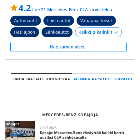
4.2
Lue 21 Mercedes-Benz CLA -arvostelua
Automaatit
Loistoautot
Vähäpäästöiset
Heti ajoon
Sähköautot
Hae samanlaiset
SINUA SAATTAISI KIINNOSTAA
AIEMMIN KATSOTUT
SUOSITUT
MERCEDES-BENZ KOEAJOJA
KOEAJOT
29.07.2025
Koeajo: Mercedes-Benz räväyttää kaikki kortit
uusiksi CLA-sähköautolla