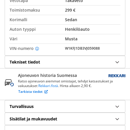
Vetotapa
Takaveto
Toimistomaksu
299 €
Korimalli
Sedan
Auton tyyppi
Henkilöauto
Väri
Musta
VIN-numero
W1KFJ1DB3VJ059088
Tekniset tiedot
Ajoneuvon historia Suomessa
Katso ajoneuvon aiemmat omistajat, tehdyt katsastukset ja
vakuutukset
Rekkari.fistä
. Hinta alkaen 2,90 €.
Tarkista tiedot
Turvallisuus
Sisätilat ja mukavuudet