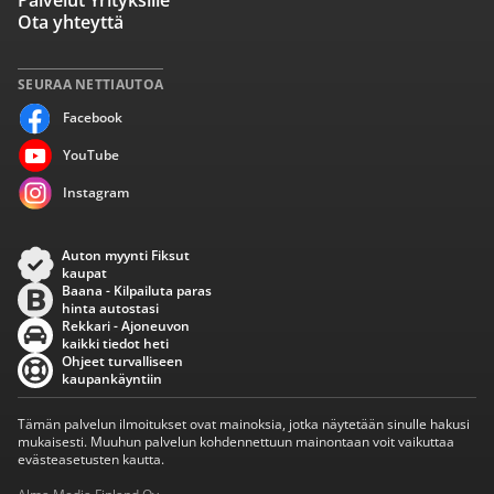
Palvelut Yrityksille
Ota yhteyttä
SEURAA NETTIAUTOA
Facebook
YouTube
Instagram
Auton myynti Fiksut
kaupat
Baana - Kilpailuta paras
hinta autostasi
Rekkari - Ajoneuvon
kaikki tiedot heti
Ohjeet turvalliseen
kaupankäyntiin
Tämän palvelun ilmoitukset ovat mainoksia, jotka näytetään sinulle hakusi
mukaisesti. Muuhun palvelun kohdennettuun mainontaan voit vaikuttaa
evästeasetusten kautta.