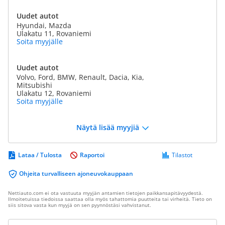
Uudet autot
Hyundai, Mazda
Ulakatu 11, Rovaniemi
Soita myyjälle
Uudet autot
Volvo, Ford, BMW, Renault, Dacia, Kia,
Mitsubishi
Ulakatu 12, Rovaniemi
Soita myyjälle
Näytä lisää myyjiä
Lataa / Tulosta
Raportoi
Tilastot
Ohjeita turvalliseen ajoneuvokauppaan
Nettiauto.com ei ota vastuuta myyjän antamien tietojen paikkansapitävyydestä.
Ilmoitetuissa tiedoissa saattaa olla myös tahattomia puutteita tai virheitä. Tieto on
siis sitova vasta kun myyjä on sen pyynnöstäsi vahvistanut.