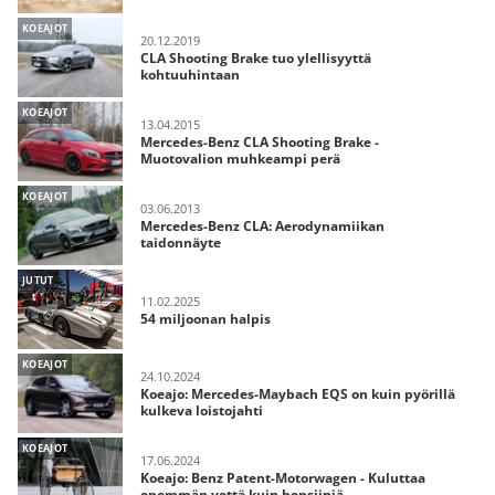
KOEAJOT
20.12.2019
CLA Shooting Brake tuo ylellisyyttä
kohtuuhintaan
KOEAJOT
13.04.2015
Mercedes-Benz CLA Shooting Brake -
Muotovalion muhkeampi perä
KOEAJOT
03.06.2013
Mercedes-Benz CLA: Aerodynamiikan
taidonnäyte
JUTUT
11.02.2025
54 miljoonan halpis
KOEAJOT
24.10.2024
Koeajo: Mercedes-Maybach EQS on kuin pyörillä
kulkeva loistojahti
KOEAJOT
17.06.2024
Koeajo: Benz Patent-Motorwagen - Kuluttaa
enemmän vettä kuin bensiiniä