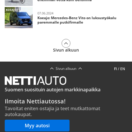
KOEAJOT
07.06.2024
Koeajo: Mercedes-Benz Vito on luksustyökalu
paremmalle putkifirmalle
Sivun alkuun
Sivun alkuun
FI
/
EN
Suomen suosituin autojen markkinapaikka
Ilmoita Nettiautossa!
Tavoitat eniten ostajia ja teet mutkattomat
autokaupat.
Myy autosi