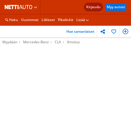
Kirjaudu
Myy autosi
Haku
Uusimmat
Liikkeet
Pikalinkit
Lisää
Hae samanlaiset
Myydään
Mercedes-Benz
CLA
Ilmoitus