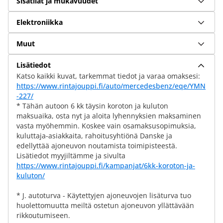
Sisätilat ja mukavuudet
Elektroniikka
Muut
Lisätiedot
Katso kaikki kuvat, tarkemmat tiedot ja varaa omaksesi:
https://www.rintajouppi.fi/auto/mercedesbenz/eqe/YMN
-227/
* Tähän autoon 6 kk täysin koroton ja kuluton
maksuaika, osta nyt ja aloita lyhennyksien maksaminen
vasta myöhemmin. Koskee vain osamaksusopimuksia,
kuluttaja-asiakkaita, rahoitusyhtiönä Danske ja
edellyttää ajoneuvon noutamista toimipisteestä.
Lisätiedot myyjiltämme ja sivulta
https://www.rintajouppi.fi/kampanjat/6kk-koroton-ja-
kuluton/
* J. autoturva - Käytettyjen ajoneuvojen lisäturva tuo
huolettomuutta meiltä ostetun ajoneuvon yllättävään
rikkoutumiseen.