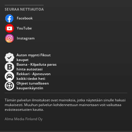
SEURAA NETTIAUTOA
Facebook
YouTube
Instagram
Auton myynti Fiksut
kaupat
Baana - Kilpailuta paras
hinta autostasi
Rekkari - Ajoneuvon
kaikki tiedot heti
Ohjeet turvalliseen
kaupankäyntiin
Tämän palvelun ilmoitukset ovat mainoksia, jotka näytetään sinulle hakusi
mukaisesti. Muuhun palvelun kohdennettuun mainontaan voit vaikuttaa
evästeasetusten kautta.
Alma Media Finland Oy