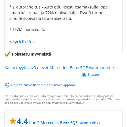
* J. autorahoitus - Auto edullisesti osamaksulla jopa
ilman käsirahaa ja 72kk maksuajalla. Pyydä tarjous
sinulle sopivasta kuukausierästä.
* Lisää laadukkaita...
Näytä lisää
Poistettu myynnistä
Katso myytävävä olevat Mercedes-Benz EQE vaihtoautot
Tilastot
Ohjeita turvalliseen ajoneuvokauppaan
Nettiauto.com ei ota vastuuta myyjän antamien tietojen paikkansapitävyydestä.
Ilmoitetuissa tiedoissa saattaa olla myös tahattomia puutteita tai virheitä. Tieto on
siis sitova vasta kun myyjä on sen pyynnöstäsi vahvistanut.
4.4
Lue 2 Mercedes-Benz EQE -arvostelua