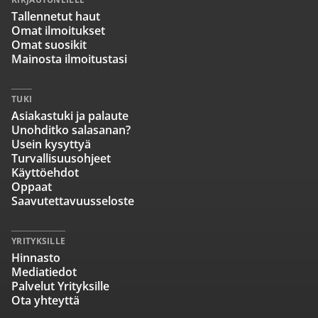
Tallennetut haut
Omat ilmoitukset
Omat suosikit
Mainosta ilmoitustasi
TUKI
Asiakastuki ja palaute
Unohditko salasanan?
Usein kysyttyä
Turvallisuusohjeet
Käyttöehdot
Oppaat
Saavutettavuusseloste
YRITYKSILLE
Hinnasto
Mediatiedot
Palvelut Yrityksille
Ota yhteyttä