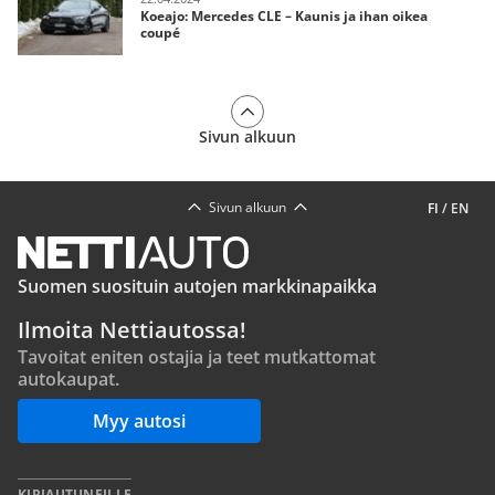
Koeajo: Mercedes CLE – Kaunis ja ihan oikea
coupé
Sivun alkuun
Sivun alkuun
FI
/
EN
Suomen suosituin autojen markkinapaikka
Ilmoita Nettiautossa!
Tavoitat eniten ostajia ja teet mutkattomat
autokaupat.
Myy autosi
KIRJAUTUNEILLE