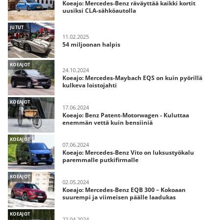
Koeajo: Mercedes-Benz räväyttää kaikki kortit
uusiksi CLA-sähköautolla
JUTUT
11.02.2025
54 miljoonan halpis
KOEAJOT
24.10.2024
Koeajo: Mercedes-Maybach EQS on kuin pyörillä
kulkeva loistojahti
KOEAJOT
17.06.2024
Koeajo: Benz Patent-Motorwagen - Kuluttaa
enemmän vettä kuin bensiiniä
KOEAJOT
07.06.2024
Koeajo: Mercedes-Benz Vito on luksustyökalu
paremmalle putkifirmalle
KOEAJOT
02.05.2024
Koeajo: Mercedes-Benz EQB 300 – Kokoaan
suurempi ja viimeisen päälle laadukas
KOEAJOT
22.04.2024