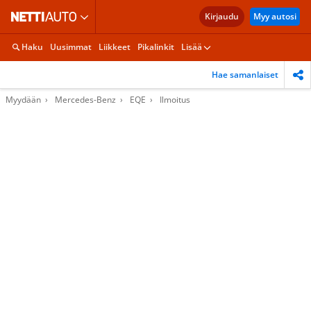
Kirjaudu
Myy autosi
Haku
Uusimmat
Liikkeet
Pikalinkit
Lisää
Hae samanlaiset
Myydään
Mercedes-Benz
EQE
Ilmoitus