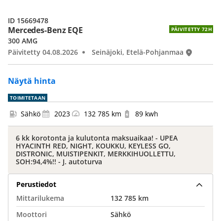
ID 15669478
Mercedes-Benz EQE
PÄIVITETTY 72H
300 AMG
Päivitetty 04.08.2026
Seinäjoki, Etelä-Pohjanmaa
Näytä hinta
TOIMITETAAN
Sähkö
2023
132 785 km
89 kwh
6 kk korotonta ja kulutonta maksuaikaa! - UPEA
HYACINTH RED, NIGHT, KOUKKU, KEYLESS GO,
DISTRONIC, MUISTIPENKIT, MERKKIHUOLLETTU,
SOH:94,4%!! - J. autoturva
Perustiedot
Mittarilukema
132 785 km
Moottori
Sähkö