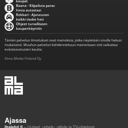
kaupat
Baana - Kilpailuta paras
hinta autostasi
Rekkari - Ajoneuvon
kaikki tiedot heti
Ohjeet turvalliseen
kaupankäyntiin
Tämän palvelun ilmoitukset ovat mainoksia, jotka näytetään sinulle hakusi
mukaisesti. Muuhun palvelun kohdennettuun mainontaan voit vaikuttaa
evästeasetusten kautta.
Alma Media Finland Oy