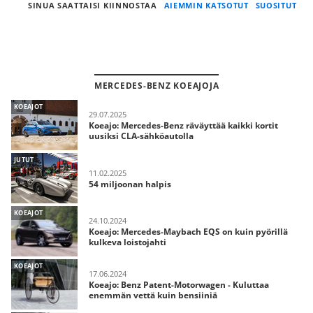
SINUA SAATTAISI KIINNOSTAA
AIEMMIN KATSOTUT
SUOSITUT
MERCEDES-BENZ KOEAJOJA
KOEAJOT
29.07.2025
Koeajo: Mercedes-Benz räväyttää kaikki kortit
uusiksi CLA-sähköautolla
JUTUT
11.02.2025
54 miljoonan halpis
KOEAJOT
24.10.2024
Koeajo: Mercedes-Maybach EQS on kuin pyörillä
kulkeva loistojahti
KOEAJOT
17.06.2024
Koeajo: Benz Patent-Motorwagen - Kuluttaa
enemmän vettä kuin bensiiniä