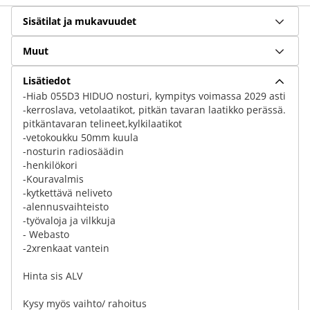
Sisätilat ja mukavuudet
Muut
Lisätiedot
-Hiab 055D3 HIDUO nosturi, kympitys voimassa 2029 asti
-kerroslava, vetolaatikot, pitkän tavaran laatikko perässä.
pitkäntavaran telineet,kylkilaatikot
-vetokoukku 50mm kuula
-nosturin radiosäädin
-henkilökori
-Kouravalmis
-kytkettävä neliveto
-alennusvaihteisto
-työvaloja ja vilkkuja
- Webasto
-2xrenkaat vantein
Hinta sis ALV
Kysy myös vaihto/ rahoitus