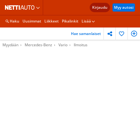
Kirjaudu
Myy autosi
Haku
Uusimmat
Liikkeet
Pikalinkit
Lisää
Hae samanlaiset
Myydään
Mercedes-Benz
Vario
Ilmoitus