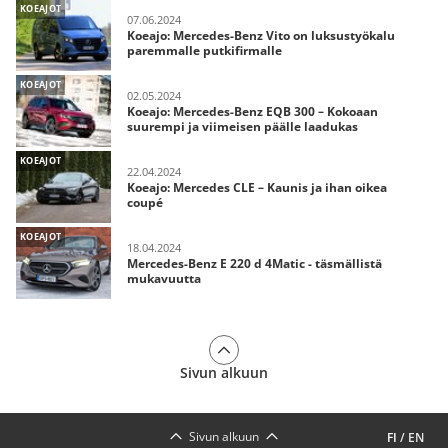
KOEAJOT
07.06.2024
Koeajo: Mercedes-Benz Vito on luksustyökalu
paremmalle putkifirmalle
KOEAJOT
02.05.2024
Koeajo: Mercedes-Benz EQB 300 – Kokoaan
suurempi ja viimeisen päälle laadukas
KOEAJOT
22.04.2024
Koeajo: Mercedes CLE – Kaunis ja ihan oikea
coupé
KOEAJOT
18.04.2024
Mercedes-Benz E 220 d 4Matic - täsmällistä
mukavuutta
Sivun alkuun
Sivun alkuun
FI
/
EN