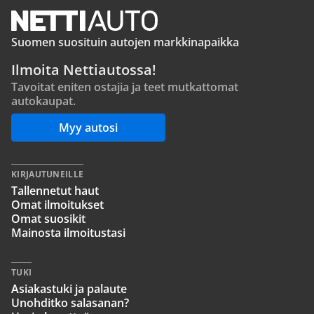
Suomen suosituin autojen markkinapaikka
Ilmoita Nettiautossa!
Tavoitat eniten ostajia ja teet mutkattomat
autokaupat.
Myy autosi
KIRJAUTUNEILLE
Tallennetut haut
Omat ilmoitukset
Omat suosikit
Mainosta ilmoitustasi
TUKI
Asiakastuki ja palaute
Unohditko salasanan?