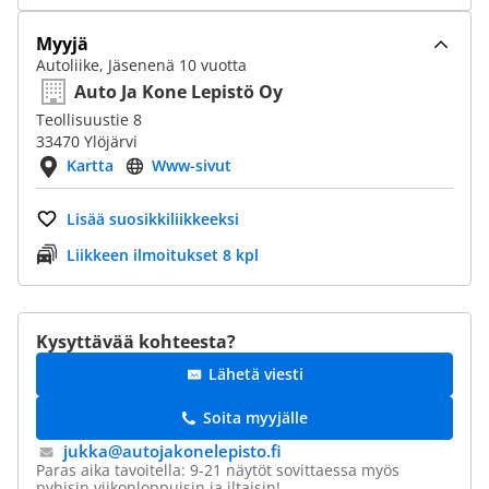
Myyjä
Autoliike, Jäsenenä 10 vuotta
Auto Ja Kone Lepistö Oy
Teollisuustie 8
33470 Ylöjärvi
Kartta
Www-sivut
Lisää suosikkiliikkeeksi
Liikkeen ilmoitukset 8 kpl
Kysyttävää kohteesta?
Lähetä viesti
Soita myyjälle
jukka@​autojakonelepisto.fi
Paras aika tavoitella: 9-21 näytöt sovittaessa myös
pyhisin,viikonloppuisin ja iltaisin!