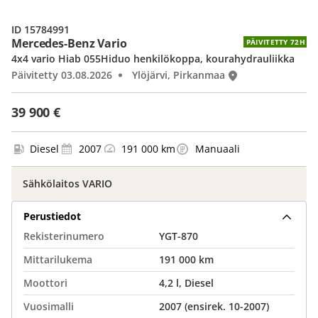
ID 15784991
Mercedes-Benz Vario
PÄIVITETTY 72H
4x4 vario Hiab 055Hiduo henkilökoppa, kourahydrauliikka
Päivitetty 03.08.2026
Ylöjärvi, Pirkanmaa
39 900 €
Diesel
2007
191 000 km
Manuaali
Sähkölaitos VARIO
Perustiedot
Rekisterinumero
YGT-870
Mittarilukema
191 000 km
Moottori
4,2 l, Diesel
Vuosimalli
2007 (ensirek. 10-2007)