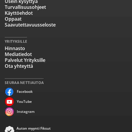
Usein kysyttyä
Turvallisuusohjeet
Käyttöehdot
Oppaat
Saavutettavuusseloste
YRITYKSILLE
Hinnasto
Mediatiedot
Palvelut Yrityksille
Ota yhteyttä
SEURAA NETTIAUTOA
Facebook
YouTube
Instagram
Auton myynti Fiksut