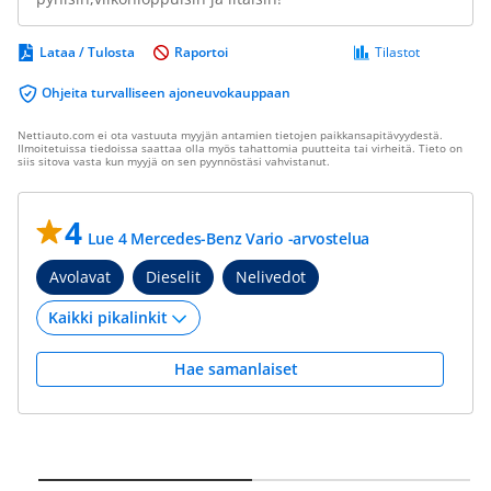
Lataa / Tulosta
Raportoi
Tilastot
Ohjeita turvalliseen ajoneuvokauppaan
Nettiauto.com ei ota vastuuta myyjän antamien tietojen paikkansapitävyydestä.
Ilmoitetuissa tiedoissa saattaa olla myös tahattomia puutteita tai virheitä. Tieto on
siis sitova vasta kun myyjä on sen pyynnöstäsi vahvistanut.
4
Lue 4 Mercedes-Benz Vario -arvostelua
Avolavat
Dieselit
Nelivedot
Hae samanlaiset