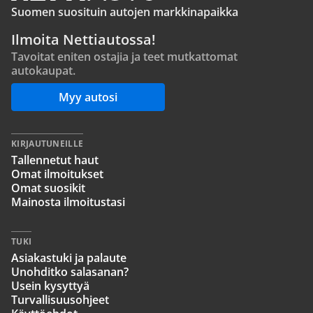
Suomen suosituin autojen markkinapaikka
Ilmoita Nettiautossa!
Tavoitat eniten ostajia ja teet mutkattomat
autokaupat.
Myy autosi
KIRJAUTUNEILLE
Tallennetut haut
Omat ilmoitukset
Omat suosikit
Mainosta ilmoitustasi
TUKI
Asiakastuki ja palaute
Unohditko salasanan?
Usein kysyttyä
Turvallisuusohjeet