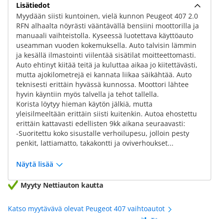
Lisätiedot
Myydään siisti kuntoinen, vielä kunnon Peugeot 407 2.0
RFN alhaalta nöyrästi vääntävällä bensiini moottorilla ja
manuaali vaihteistolla. Kyseessä luotettava käyttöauto
useamman vuoden kokemuksella. Auto talvisin lämmin
ja kesällä ilmastointi viilentää sisätilat moitteettomasti.
Auto ehtinyt kiitää teitä ja kuluttaa aikaa jo kiitettävästi,
mutta ajokilometrejä ei kannata liikaa säikähtää. Auto
teknisesti erittäin hyvässä kunnossa. Moottori lähtee
hyvin käyntiin myös talvella ja tehot tallella.
Korista löytyy hieman käytön jälkiä, mutta
yleisilmeeltään erittäin siisti kuitenkin. Autoa ehostettu
erittäin kattavasti edellisten 9kk aikana seuraavasti:
-Suoritettu koko sisustalle verhoilupesu, jolloin pesty
penkit, lattiamatto, takakontti ja oviverhoukset...
Näytä lisää
Myyty Nettiauton kautta
Katso myytävävä olevat Peugeot 407 vaihtoautot