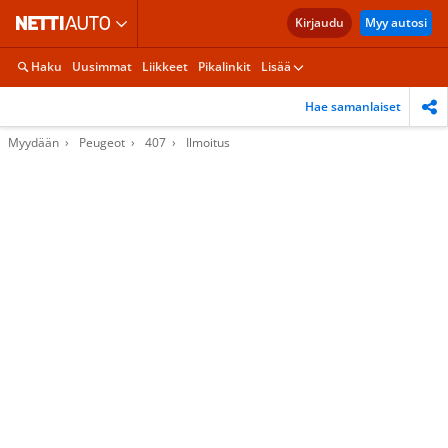
Kirjaudu
Myy autosi
Haku
Uusimmat
Liikkeet
Pikalinkit
Lisää
Hae samanlaiset
Myydään
Peugeot
407
Ilmoitus