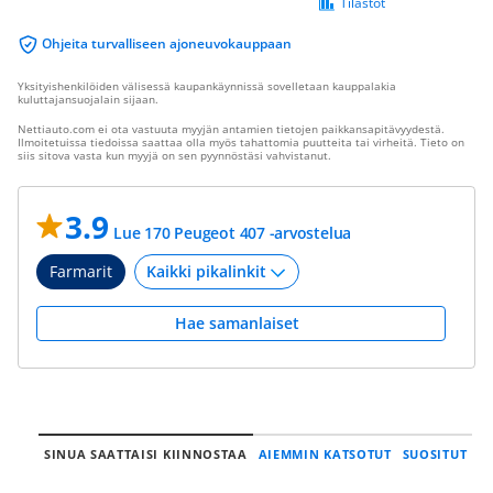
Tilastot
Ohjeita turvalliseen ajoneuvokauppaan
Yksityishenkilöiden välisessä kaupankäynnissä sovelletaan kauppalakia
kuluttajansuojalain sijaan.
Nettiauto.com ei ota vastuuta myyjän antamien tietojen paikkansapitävyydestä.
Ilmoitetuissa tiedoissa saattaa olla myös tahattomia puutteita tai virheitä. Tieto on
siis sitova vasta kun myyjä on sen pyynnöstäsi vahvistanut.
3.9
Lue 170 Peugeot 407 -arvostelua
Farmarit
Hae samanlaiset
SINUA SAATTAISI KIINNOSTAA
AIEMMIN KATSOTUT
SUOSITUT