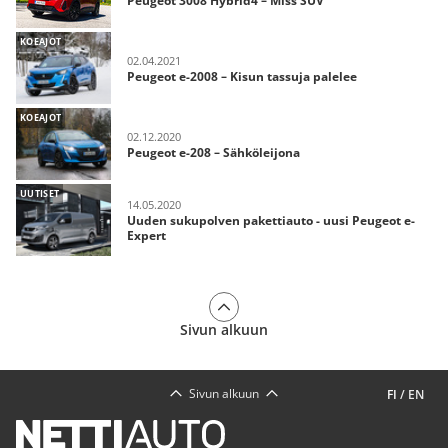
Peugeot 3008 Hybrid4 – Miss SUV
KOEAJOT
02.04.2021
Peugeot e-2008 – Kisun tassuja palelee
KOEAJOT
02.12.2020
Peugeot e-208 – Sähköleijona
UUTISET
14.05.2020
Uuden sukupolven pakettiauto - uusi Peugeot e-
Expert
Sivun alkuun
Sivun alkuun
FI
/
EN