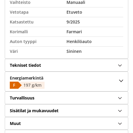
Vaihteisto
Manuaali
Vetotapa
Etuveto
Katsastettu
9/2025
Korimalli
Farmari
Auton tyyppi
Henkilöauto
Väri
Sininen
Tekniset tiedot
Energiamerkintä
F
197 g/km
Turvallisuus
Sisätilat ja mukavuudet
Muut