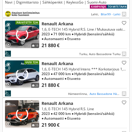
Navi | Digimittaristo | Sähköpenkit | KeylessGo | Suomi-Auto
KAMPANJA
TOIMITETAAN
Lahti,
Bilar99 - Lahti
PÄIVITETTY 72H
Renault Arkana
1,6, E-TECH 145 Hybrid R.S. Line / Mukautuva vakionopeudensäädin / Sähkösäätöiset etuistuimet / Led valot
2023
● 71 000 km
● Hybridi (bensiini/sähkö)
● Automaatti
● Etuveto
21 880 €
18
Turku, Auto Bassadone Turku
UUSI 72H
Renault Arkana
1,6, E-TECH 145 Hybrid Intens *** Korkotarjous 1,49% + kulut
2023
● 47 000 km
● Hybridi (bensiini/sähkö)
● Automaatti
● Etuveto
21 880 €
26
Hämeenlinna,
Auto Bassadone Hämeenlinna
Renault Arkana
1,6, E-TECH 145 Hybrid R.S. Line
2023
● 42 000 km
● Hybridi (bensiini/sähkö)
● Automaatti
● Etuveto
21 900 €
15