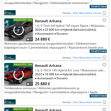
sivupysäköintitutkat / Navigointi / Sähkösäätöiset etuistuimet /
Lämmitettävä ohjauspyörä / Kangas-/nahka-/alcantaraverhoilu
TOIMITETAAN
Vantaa,
Auto Bassadone Vantaa
PÄIVITETTY 72H
Renault Arkana
1,6, E-Tech full hybrid 145 esprit Alpine / Mukautuva vakionopeudensäädin / 360-kamera / BOSE ++ *** Korkotarjous 1,49% + kul
2024
● 23 000 km
● Hybridi (bensiini/sähkö)
● Automaatti
● Etuveto
24 880 €
33
Aktiivinen pysäköintiavustin ja sivupysäköintitutkat / Sähkötoiminen
kuljettajan istuin / Lämmitettävä ohjauspyörä / Älyavainkortti kävele pois -
toiminnolla / Täydellinen merkkiliikkeen huoltokirja
TOIMITETAAN
Vantaa,
Auto Bassadone Vantaa
PÄIVITETTY 72H
Renault Arkana
1,6, E-TECH 145 Hybrid R.S. Line / Mukautuva vakionopeudensäädin / Peruutuskamera / ++ *** Korkotarjous 1,49% + kulut
2023
● 16 000 km
● Hybridi (bensiini/sähkö)
● Automaatti
● Etuveto
25 880 €
27
Tehdastakuu voimassa / Aktiivinen pysäköintiavustin ja
sivupysäköintitutkat / Navigointi / Lämmitettävä ohjauspyörä / Apple
CarPlay ja Android Auto tuki / Täys-LED Pure Vision -etuvalot
TOIMITETAAN
Vantaa,
Auto Bassadone Vantaa
PÄIVITETTY 72H
Renault Arkana