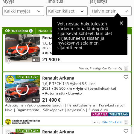
Myyjä
Ilmoitus
Järjestys
Kaikki myyjät
Voit nostaa hakutulosten
kärkeen sinua lähimpänä
Ohituskaista
Nosta ilmoituksesi tähän?
sijaitsevat kohteet, kun olet
Renault Arkana
kirjautuneena sisään ja
hyväksynyt selaimen
1,6, E-TECH 145 Hybrid R.S. Line
sijaintitiedot.
2023
● 42 000 km
● Hybridi (bensiini/sähkö)
● Automaatti
● Etuveto
21 900 €
15
Vaasa, Prestige Car Center Oy
PÄIVITETTY 72H
Renault Arkana
1,6, E-TECH 145 Hybrid R.S. Line
2021
● 36 500 km
● Hybridi (bensiini/sähkö)
● Automaatti
● Etuveto
21 490 €
40
Adaptiivinen Vakionopeudensäädin | Peruutuskamera | Pure-Led valot |
Navi | Digimittaristo | Sähköpenkit | KeylessGo | Suomi-Auto
KAMPANJA
TOIMITETAAN
Lahti,
Bilar99 - Lahti
PÄIVITETTY 24H
Renault Arkana