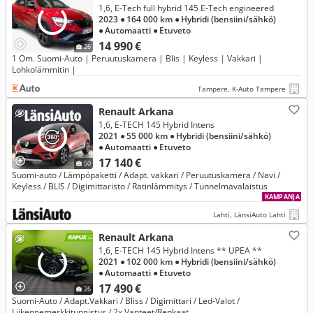
1,6, E-Tech full hybrid 145 E-Tech engineered
2023
● 164 000 km
● Hybridi (bensiini/sähkö)
● Automaatti
● Etuveto
14 990 €
26
1 Om. Suomi-Auto | Peruutuskamera | Blis | Keyless | Vakkari |
Lohkolämmitin |
Tampere, K-Auto Tampere
Renault Arkana
1,6, E-TECH 145 Hybrid Intens
2021
● 55 000 km
● Hybridi (bensiini/sähkö)
● Automaatti
● Etuveto
17 140 €
50
Suomi-auto / Lämpöpaketti / Adapt. vakkari / Peruutuskamera / Navi /
Keyless / BLIS / Digimittaristo / Ratinlämmitys / Tunnelmavalaistus
KAMPANJA
Lahti, LänsiAuto Lahti
Renault Arkana
1,6, E-TECH 145 Hybrid Intens ** UPEA **
2021
● 102 000 km
● Hybridi (bensiini/sähkö)
● Automaatti
● Etuveto
17 490 €
26
Suomi-Auto / Adapt.Vakkari / Bliss / Digimittari / Led-Valot /
Liikennemerkkitunnistus / 2x Vanteet/Renkaat