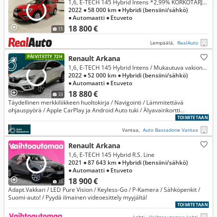
1,6, E-TECH 145 Hybrid Intens *2,99% KORKOTARJOUS *Akkutakuu *ACC *Kamera *Automaattipitkät *Kaista-avustin
2022
● 58 000 km
● Hybridi (bensiini/sähkö)
● Automaatti
● Etuveto
18 800 €
15
Lempäälä,
RealAuto
PÄIVITETTY 72H
Renault Arkana
1,6, E-TECH 145 Hybrid Intens / Mukautuva vakionopeudensäädin / Peruutuskamera / LED ++ *** Korkotarjous 1,49% + kulut
2022
● 52 000 km
● Hybridi (bensiini/sähkö)
● Automaatti
● Etuveto
18 880 €
33
Täydellinen merkkiliikkeen huoltokirja / Navigointi / Lämmitettävä
ohjauspyörä / Apple CarPlay ja Android Auto tuki / Älyavainkortti
lähestymis ja kävele pois -toiminnoilla
TOIMITETAAN
Vantaa,
Auto Bassadone Vantaa
Renault Arkana
1,6, E-TECH 145 Hybrid R.S. Line
2021
● 87 643 km
● Hybridi (bensiini/sähkö)
● Automaatti
● Etuveto
18 900 €
35
Adapt.Vakkari / LED Pure Vision / Keyless-Go / P-Kamera / Sähköpenkit /
Suomi-auto! / Pyydä ilmainen videoesittely myyjältä!
TOIMITETAAN