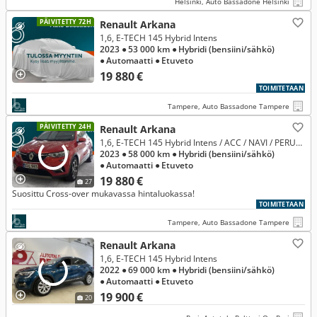
Helsinki, Auto Bassadone Helsinki
PÄIVITETTY 72H
Renault Arkana
1,6, E-TECH 145 Hybrid Intens
2023
● 53 000 km
● Hybridi (bensiini/sähkö)
● Automaatti
● Etuveto
19 880 €
TOIMITETAAN
Tampere, Auto Bassadone Tampere
PÄIVITETTY 24H
Renault Arkana
1,6, E-TECH 145 Hybrid Intens / ACC / NAVI / PERUUTUSKAMERA / RATINLÄMMITIN /
2023
● 58 000 km
● Hybridi (bensiini/sähkö)
● Automaatti
● Etuveto
19 880 €
27
Suosittu Cross-over mukavassa hintaluokassa!
TOIMITETAAN
Tampere, Auto Bassadone Tampere
Renault Arkana
1,6, E-TECH 145 Hybrid Intens
2022
● 69 000 km
● Hybridi (bensiini/sähkö)
● Automaatti
● Etuveto
19 900 €
20