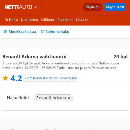
Kirjaudu
Myy autosi
Haku
Uusimmat
Liikkeet
Pikalinkit
Lisää
Muokkaa hakua
Tallenna haku
Renault Arkana vaihtoautot
29
kpl
Yhteensä
29
kpl Renault Arkana vaihtoautoa autoilmoitusta Nettiautossa
hintaluokissa 14 990 € - 25 980 €. Tutki listausta ja osta Renault Arkana.
4.2
Lue 5 Renault Arkana -arvostelua
Hakuehdot:
Renault Arkana