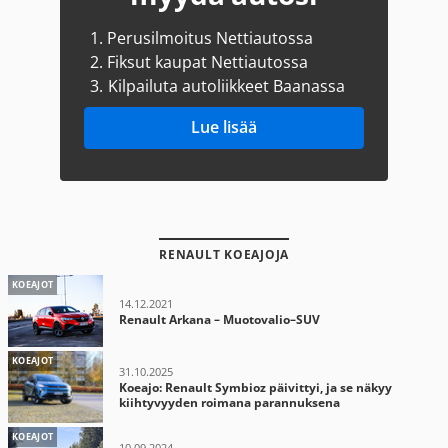
1.
Perusilmoitus Nettiautossa
2.
Fiksut kaupat Nettiautossa
3.
Kilpailuta autoliikkeet Baanassa
Lue lisää
RENAULT KOEAJOJA
KOEAJOT
14.12.2021
Renault Arkana – Muotovalio–SUV
KOEAJOT
31.10.2025
Koeajo: Renault Symbioz päivittyi, ja se näkyy
kiihtyvyyden roimana parannuksena
KOEAJOT
10.09.2024