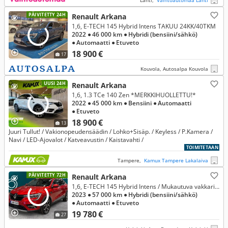
Lahti,
Vaihtoautomaa Lahti
PÄIVITETTY 24H
Renault Arkana
1,6, E-TECH 145 Hybrid Intens TAKUU 24KK/40TKM
2022
● 46 000 km
● Hybridi (bensiini/sähkö)
● Automaatti
● Etuveto
18 900 €
17
Kouvola, Autosalpa Kouvola
UUSI 24H
Renault Arkana
1,6, 1.3 TCe 140 Zen *MERKKIHUOLLETTU!*
2022
● 45 000 km
● Bensiini
● Automaatti
● Etuveto
18 900 €
13
Juuri Tullut! / Vakionopeudensäädin / Lohko+Sisäp. / Keyless / P.Kamera /
Navi / LED-Ajovalot / Katveavustin / Kaistavahti /
TOIMITETAAN
Tampere,
Kamux Tampere Lakalaiva
PÄIVITETTY 72H
Renault Arkana
1,6, E-TECH 145 Hybrid Intens / Mukautuva vakkari / Apple Car / Älyavain / *** Korkotarjous 1,49% + kulut
2023
● 57 000 km
● Hybridi (bensiini/sähkö)
● Automaatti
● Etuveto
19 780 €
27