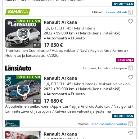
TOIMITETAAN
Mikkeli,
Kamux Mikkeli
PÄIVITETTY 72H
Renault Arkana
1,6, E-TECH 145 Hybrid Intens
2022
● 59 000 km
● Hybridi (bensiini/sähkö)
● Automaatti
● Etuveto
17 650 €
35
1-omisteinen Suomi-auto / Adapt. vakkari / Navi / Keyless Go / Kamera /
Huollettu ja katsastettu 7/2026!
KAMPANJA
Tampere, LänsiAuto Tampere
PÄIVITETTY 72H
Renault Arkana
1,6, E-TECH 145 Hybrid Intens / Mukautuva vakionopeudensäädin / Peruutuskamera / LED ++ *** Korkotarjous 1,49% + kulut
2022
● 70 000 km
● Hybridi (bensiini/sähkö)
● Automaatti
● Etuveto
17 680 €
31
Älypuhelimen peilaukseen Apple CarPlay ja Android Auto tuki / Navigointi /
Lämmitettävä ohjauspyörä / Katvealueen valvontajärjestelmä
TOIMITETAAN
Vantaa,
Auto Bassadone Vantaa
Renault Arkana