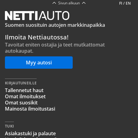
Sivun alkuun
FI
/
EN
Suomen suosituin autojen markkinapaikka
Ilmoita Nettiautossa!
Tavoitat eniten ostajia ja teet mutkattomat
autokaupat.
Myy autosi
KIRJAUTUNEILLE
Tallennetut haut
Omat ilmoitukset
Omat suosikit
Mainosta ilmoitustasi
TUKI
Asiakastuki ja palaute