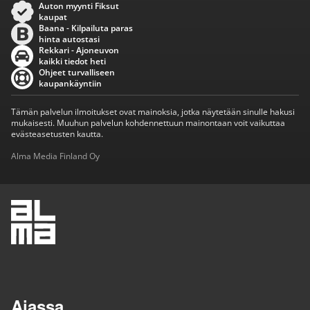
Auton myynti Fiksut
kaupat
Baana - Kilpailuta paras
hinta autostasi
Rekkari - Ajoneuvon
kaikki tiedot heti
Ohjeet turvalliseen
kaupankäyntiin
Tämän palvelun ilmoitukset ovat mainoksia, jotka näytetään sinulle hakusi
mukaisesti. Muuhun palvelun kohdennettuun mainontaan voit vaikuttaa
evästeasetusten kautta.
Alma Media Finland Oy