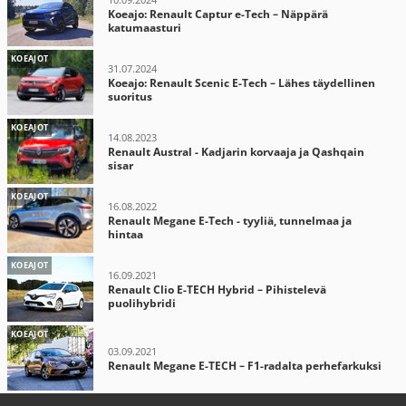
Koeajo: Renault Captur e-Tech – Näppärä
katumaasturi
KOEAJOT
31.07.2024
Koeajo: Renault Scenic E-Tech – Lähes täydellinen
suoritus
KOEAJOT
14.08.2023
Renault Austral - Kadjarin korvaaja ja Qashqain
sisar
KOEAJOT
16.08.2022
Renault Megane E-Tech - tyyliä, tunnelmaa ja
hintaa
KOEAJOT
16.09.2021
Renault Clio E-TECH Hybrid – Pihistelevä
puolihybridi
KOEAJOT
03.09.2021
Renault Megane E-TECH – F1-radalta perhefarkuksi