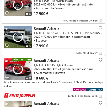
1,6, E-TECH 145 Hybrid Intens
2021
● 85 000 km
● Hybridi (bensiini/sähkö)
● Automaatti
● Etuveto
17 900 €
23
Pori, Autotalo Pelttari Oy, Pori
Renault Arkana
1,6, ITSE LATAAVA E-TECH RS.LINE HUIPPUVARUSTEILLA NAHKASISUSTUS PUNAISIN TIKKAUKSIN VAK.NOPSÄÄDIN STOP&GO JUURI HUOLLETTU
2022
● 72 000 km
● Bensiini
● Automaatti
● Etuveto
17 990 €
27
Salo, ARI SIPILÄ OY
PÄIVITETTY 72H
Renault Arkana
1,6, E-TECH 145 Hybrid Intens
2022
● 67 000 km
● Hybridi (bensiini/sähkö)
● Automaatti
● Etuveto
18 680 €
31
6 kk korotonta ja kulutonta maksuaikaa! - Suomi-auto! Navi, Kamera, Adapt
vakkari
KAMPANJA
TOIMITETAAN
Lahti, J. Rinta-Jouppi Lahti
Renault Arkana