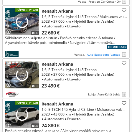
Vaasa, Prestige Car Center Oy
PÄIVITETTY 72H
Renault Arkana
1,6, E-Tech full hybrid 145 Techno / Mukautuva vakionopeudensäädin / Lohkolämmitin / Peruutuskamera ++ *** Korkotarjous 1,49%
2023
● 37 000 km
● Hybridi (bensiini/sähkö)
● Automaatti
● Etuveto
22 680 €
30
Sähkötoiminen kuljettajan istuin / Pysäköintitutka edessä & takana /
Älyavainkortti kävele pois -toiminnolla / Navigointi / Lämmitettävä
ohjauspyörä / Täys-LED-valot edessä / Musta katto
TOIMITETAAN
Vantaa,
Auto Bassadone Vantaa
Renault Arkana
1,6, E-Tech full hybrid 145 Techno
2023
● 27 000 km
● Hybridi (bensiini/sähkö)
● Automaatti
● Etuveto
23 490 €
16
Lohja, Auto-Kehä Lohja
PÄIVITETTY 72H
Renault Arkana
1,6, E-TECH 145 Hybrid R.S. Line / Mukautuva vakionopeudensäädin / Peruutuskamera / LED ++ *** Korkotarjous 1,49% + kulut
2023
● 43 000 km
● Hybridi (bensiini/sähkö)
● Automaatti
● Etuveto
24 880 €
33
Pysäköintitutkat edessä ja takana / Aktiivinen pysäköintiavustin ja