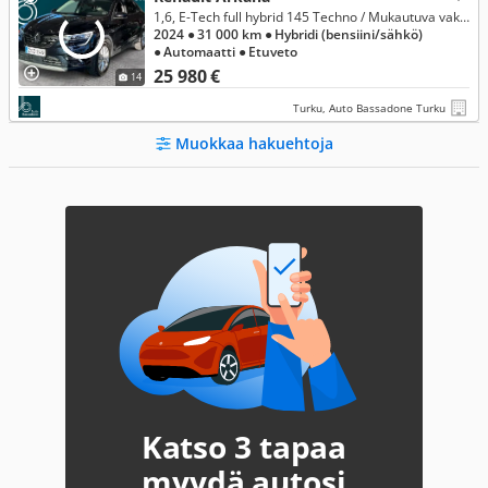
1,6, E-Tech full hybrid 145 Techno / Mukautuva vakionopeudensäädin / Led ajovalot / 2xalumiinivanteet
2024
● 31 000 km
● Hybridi (bensiini/sähkö)
● Automaatti
● Etuveto
25 980 €
14
Turku, Auto Bassadone Turku
Muokkaa hakuehtoja
Katso 3 tapaa
myydä autosi