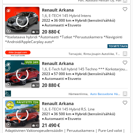
Pori, Autotalo Pelttari Oy, Pori
Renault Arkana
1,6, E-TECH 145 Hybrid Intens
2022
● 36 000 km
● Hybridi (bensiini/sähkö)
● Automaatti
● Etuveto
20 880 €
36
*Itselataava hybridi *Automaatti *Tutkat *Peruutuskamera *Navigointi
*Android/AppleCarplay auto*
TOIMITETAAN
Tervajoki, Rinta-Joupin Autoliike, Tervajoki
UUSI 24H
Renault Arkana
1,6, E-Tech full hybrid 145 Techno *** Korkotarjous 1,49% + kulut
2023
● 57 000 km
● Hybridi (bensiini/sähkö)
● Automaatti
● Etuveto
20 880 €
14
Hämeenlinna,
Auto Bassadone Hämeenlinna
PÄIVITETTY 72H
Renault Arkana
1,6, E-TECH 145 Hybrid R.S. Line
2021
● 36 500 km
● Hybridi (bensiini/sähkö)
● Automaatti
● Etuveto
21 490 €
40
Adaptiivinen Vakionopeudensäädin | Peruutuskamera | Pure-Led valot |