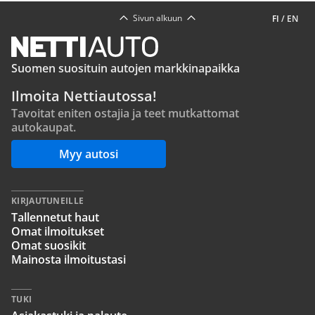
Sivun alkuun
FI
/
EN
Suomen suosituin autojen markkinapaikka
Ilmoita Nettiautossa!
Tavoitat eniten ostajia ja teet mutkattomat
autokaupat.
Myy autosi
KIRJAUTUNEILLE
Tallennetut haut
Omat ilmoitukset
Omat suosikit
Mainosta ilmoitustasi
TUKI