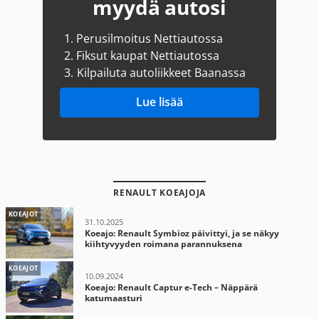
myydä autosi
1.
Perusilmoitus Nettiautossa
2.
Fiksut kaupat Nettiautossa
3.
Kilpailuta autoliikkeet Baanassa
Lue lisää
RENAULT KOEAJOJA
KOEAJOT
31.10.2025
Koeajo: Renault Symbioz päivittyi, ja se näkyy
kiihtyvyyden roimana parannuksena
KOEAJOT
10.09.2024
Koeajo: Renault Captur e-Tech – Näppärä
katumaasturi