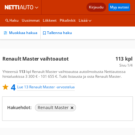
Kirjaudu
Myy autosi
Haku
Uusimmat
Liikkeet
Pikalinkit
Lisää
Muokkaa hakua
Tallenna haku
Renault Master vaihtoautot
113
kpl
Sivu
1/4
Yhteensä
113
kpl Renault Master vaihtoautoa autoilmoitusta Nettiautossa
hintaluokissa 3 300 € - 101 655 €. Tutki listausta ja osta Renault Master.
4
Lue 13 Renault Master -arvostelua
Hakuehdot:
Renault Master