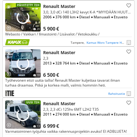
PÄIVITETTY 72H
Renault Master
3,0, 3,0 dCi 140 L3H2 kevyt K-A *MYYDÄÄN HUUTOKAUPAT.COMISSA*
2006
● 376 000 km
● Diesel
● Manuaali
● Etuveto
5 900 €
20
Webasto / Vakkari / Ilmastointi / Lisävalot / Vetokoukku /
Tampere,
Kamux Worx Tampere Hyötyautot
Renault Master
2,3
2013
● 328 764 km
● Diesel
● Manuaali
● Etuveto
6 500 €
18
Työhevonen etsii uutta tallia! Renault Master kuljettaa tavarat ilman
turhaa draamaa. Pitkä ja korkea malli, valmis hommiin heti.
Rahoitustie
UUSI 72H
Renault Master
2,3, 2,3 dCi 125hv 6MT L2H2 T35
2011
● 274 000 km
● Diesel
● Manuaali
● Etuveto
6 999 €
13
Varmatoiminen työjuhta vaikka rakennusprojektin avuksi! EI ADBLUETA!