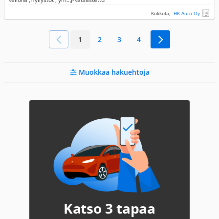
Kokkola,
HK-Auto Oy
1
2
3
4
Muokkaa hakuehtoja
Katso 3 tapaa