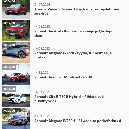
KOEAJOT
31.07.2024
Koeajo: Renault Scenic E-Tech – Lähes täydellinen
suoritus
KOEAJOT
14.08.2023
Renault Austral - Kadjarin korvaaja ja Qashqain
sisar
KOEAJOT
16.08.2022
Renault Megane E-Tech - tyyliä, tunnelmaa ja
hintaa
KOEAJOT
14.12.2021
Renault Arkana – Muotovalio–SUV
KOEAJOT
16.09.2021
Renault Clio E-TECH Hybrid – Pihistelevä
puolihybridi
KOEAJOT
03.09.2021
Renault Megane E-TECH – F1-radalta perhefarkuksi