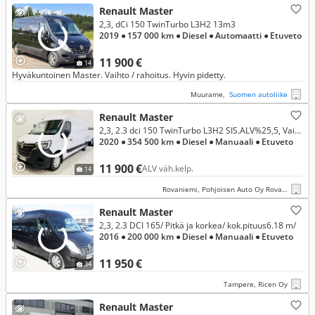
Renault Master
2,3, dCi 150 TwinTurbo L3H2 13m3
2019
● 157 000 km
● Diesel
● Automaatti
● Etuveto
11 900 €
14
Hyväkuntoinen Master. Vaihto / rahoitus. Hyvin pidetty.
Muurame,
Suomen autoliike
Renault Master
2,3, 2.3 dci 150 TwinTurbo L3H2 SIS.ALV%25,5, Vaihto / Rahoitus
2020
● 354 500 km
● Diesel
● Manuaali
● Etuveto
11 900 €
ALV väh.kelp.
14
Rovaniemi, Pohjoisen Auto Oy Rovaniemi
Renault Master
2,3, 2.3 DCI 165/ Pitkä ja korkea/ kok.pituus6.18 m/
2016
● 200 000 km
● Diesel
● Manuaali
● Etuveto
11 950 €
34
Tampere, Ricen Oy
Renault Master