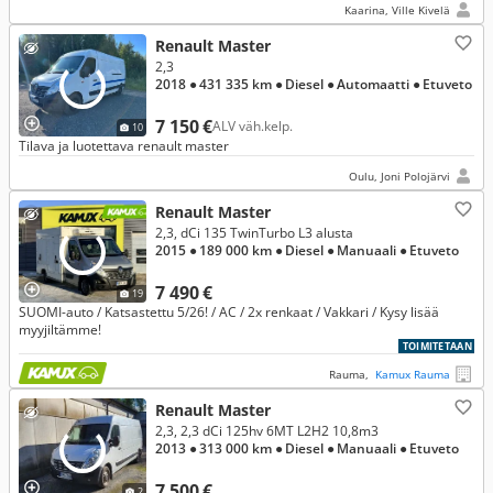
Kaarina, Ville Kivelä
Renault Master
2,3
2018
● 431 335 km
● Diesel
● Automaatti
● Etuveto
7 150 €
ALV väh.kelp.
10
Tilava ja luotettava renault master
Oulu, Joni Polojärvi
Renault Master
2,3, dCi 135 TwinTurbo L3 alusta
2015
● 189 000 km
● Diesel
● Manuaali
● Etuveto
7 490 €
19
SUOMI-auto / Katsastettu 5/26! / AC / 2x renkaat / Vakkari / Kysy lisää
myyjiltämme!
TOIMITETAAN
Rauma,
Kamux Rauma
Renault Master
2,3, 2,3 dCi 125hv 6MT L2H2 10,8m3
2013
● 313 000 km
● Diesel
● Manuaali
● Etuveto
7 500 €
2