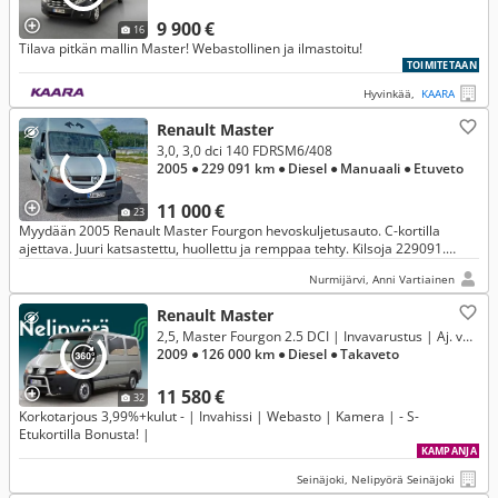
9 900 €
16
Tilava pitkän mallin Master! Webastollinen ja ilmastoitu!
TOIMITETAAN
Hyvinkää,
KAARA
Renault Master
3,0, 3,0 dci 140 FDRSM6/408
2005
● 229 091 km
● Diesel
● Manuaali
● Etuveto
11 000 €
23
Myydään 2005 Renault Master Fourgon hevoskuljetusauto. C-kortilla
ajettava. Juuri katsastettu, huollettu ja remppaa tehty. Kilsoja 229091.
Tästä voipi myös tehdä jotain muuta, jos purkaa sisuskalut!
Nurmijärvi, Anni Vartiainen
Renault Master
2,5, Master Fourgon 2.5 DCI | Invavarustus | Aj. vain 126 tkm |
2009
● 126 000 km
● Diesel
● Takaveto
11 580 €
32
Korkotarjous 3,99%+kulut - | Invahissi | Webasto | Kamera | - S-
Etukortilla Bonusta! |
KAMPANJA
Seinäjoki, Nelipyörä Seinäjoki