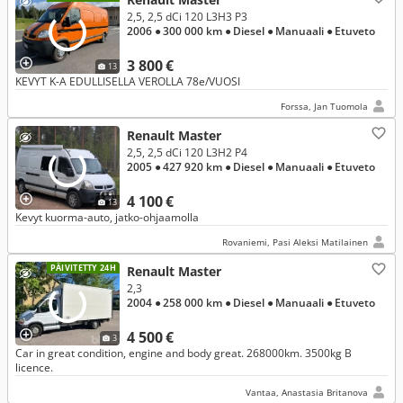
2,5, 2,5 dCi 120 L3H3 P3
2006
● 300 000 km
● Diesel
● Manuaali
● Etuveto
3 800 €
13
KEVYT K-A EDULLISELLA VEROLLA 78e/VUOSI
Forssa, Jan Tuomola
Renault Master
2,5, 2,5 dCi 120 L3H2 P4
2005
● 427 920 km
● Diesel
● Manuaali
● Etuveto
4 100 €
13
Kevyt kuorma-auto, jatko-ohjaamolla
Rovaniemi, Pasi Aleksi Matilainen
PÄIVITETTY 24H
Renault Master
2,3
2004
● 258 000 km
● Diesel
● Manuaali
● Etuveto
4 500 €
3
Car in great condition, engine and body great. 268000km. 3500kg B
licence.
Vantaa, Anastasia Britanova