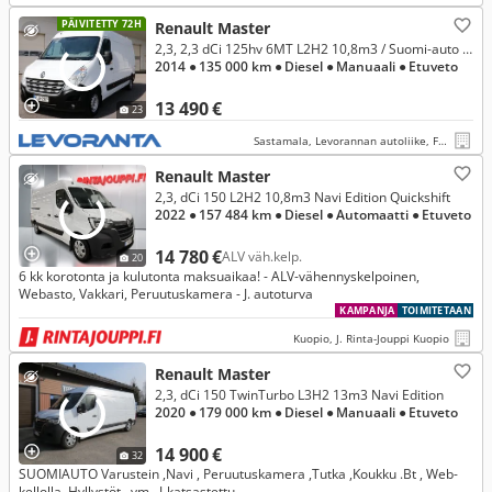
PÄIVITETTY 72H
Renault Master
2,3, 2,3 dCi 125hv 6MT L2H2 10,8m3 / Suomi-auto / 2-om / Sis.ALV / Webasto / Vakionopeudensäädin
2014
● 135 000 km
● Diesel
● Manuaali
● Etuveto
13 490 €
23
Sastamala, Levorannan autoliike, Ford ja Kia - Sastamala
Renault Master
2,3, dCi 150 L2H2 10,8m3 Navi Edition Quickshift
2022
● 157 484 km
● Diesel
● Automaatti
● Etuveto
14 780 €
ALV väh.kelp.
20
6 kk korotonta ja kulutonta maksuaikaa! - ALV-vähennyskelpoinen,
Webasto, Vakkari, Peruutuskamera - J. autoturva
KAMPANJA
TOIMITETAAN
Kuopio, J. Rinta-Jouppi Kuopio
Renault Master
2,3, dCi 150 TwinTurbo L3H2 13m3 Navi Edition
2020
● 179 000 km
● Diesel
● Manuaali
● Etuveto
14 900 €
32
SUOMIAUTO Varustein ,Navi , Peruutuskamera ,Tutka ,Koukku .Bt , Web-
kellolla ,Hyllystöt , ym...J-katsastettu