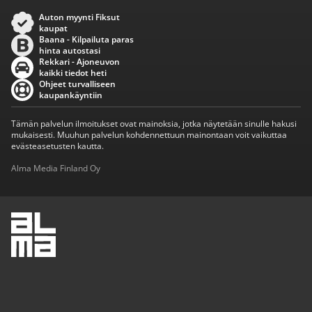
Auton myynti Fiksut
kaupat
Baana - Kilpailuta paras
hinta autostasi
Rekkari - Ajoneuvon
kaikki tiedot heti
Ohjeet turvalliseen
kaupankäyntiin
Tämän palvelun ilmoitukset ovat mainoksia, jotka näytetään sinulle hakusi
mukaisesti. Muuhun palvelun kohdennettuun mainontaan voit vaikuttaa
evästeasetusten kautta.
Alma Media Finland Oy