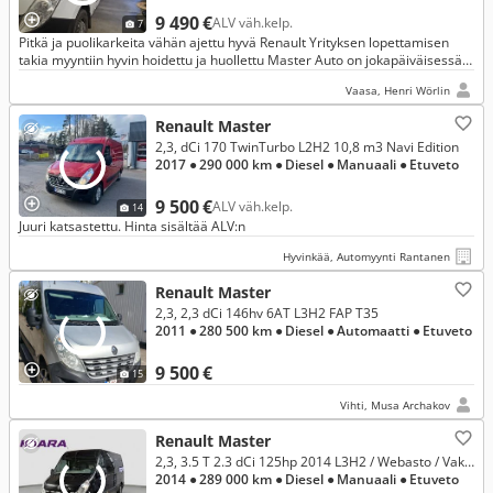
9 490 €
ALV väh.kelp.
7
Pitkä ja puolikarkeita vähän ajettu hyvä Renault Yrityksen lopettamisen
takia myyntiin hyvin hoidettu ja huollettu Master Auto on jokapäiväisessä
työ käytössä
Vaasa, Henri Wörlin
Renault Master
2,3, dCi 170 TwinTurbo L2H2 10,8 m3 Navi Edition
2017
● 290 000 km
● Diesel
● Manuaali
● Etuveto
9 500 €
ALV väh.kelp.
14
Juuri katsastettu. Hinta sisältää ALV:n
Hyvinkää, Automyynti Rantanen
Renault Master
2,3, 2,3 dCi 146hv 6AT L3H2 FAP T35
2011
● 280 500 km
● Diesel
● Automaatti
● Etuveto
9 500 €
15
Vihti, Musa Archakov
Renault Master
2,3, 3.5 T 2.3 dCi 125hp 2014 L3H2 / Webasto / Vakionopeudensäädin / Ilmastointi / Vetokoukku / Vaihto & Rahoitus!
2014
● 289 000 km
● Diesel
● Manuaali
● Etuveto