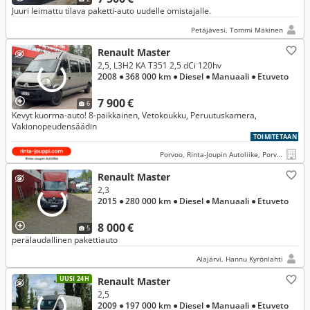
Juuri leimattu tilava paketti-auto uudelle omistajalle.
Petäjävesi, Tommi Mäkinen
Renault Master
2,5, L3H2 KA T351 2,5 dCi 120hv
2008
● 368 000 km
● Diesel
● Manuaali
● Etuveto
7 900 €
6
Kevyt kuorma-auto! 8-paikkainen, Vetokoukku, Peruutuskamera,
Vakionopeudensäädin
TOIMITETAAN
Porvoo, Rinta-Joupin Autoliike, Porvoo
Renault Master
2,3
2015
● 280 000 km
● Diesel
● Manuaali
● Etuveto
8 000 €
5
perälaudallinen pakettiauto
Alajärvi, Hannu Kyrönlahti
UUSI 24H
Renault Master
2,5
2009
● 197 000 km
● Diesel
● Manuaali
● Etuveto