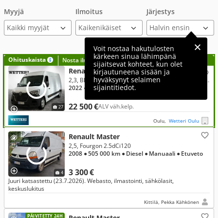
Myyjä
Ilmoitus
Järjestys
Kaikki myyjät
Voit nostaa hakutulosten
kärkeen sinua lähimpänä
Ohituskaista
Nosta ilmoituksesi tähän?
sijaitsevat kohteet, kun olet
Renault Master
kirjautuneena sisään ja
hyväksynyt selaimen
2,3, Blue dCi 150 L3H2 13m3 Navi Edition **1-Omistaja / Alv / Koukku / Webasto / Vakkari / Kamera**
sijaintitiedot.
2022
● 120 000 km
● Diesel
● Manuaali
● Etuveto
22 500 €
ALV väh.kelp.
27
Oulu,
Wetteri Oulu
Renault Master
2,5, Fourgon 2.5dCi120
2008
● 505 000 km
● Diesel
● Manuaali
● Etuveto
3 300 €
4
Juuri katsastettu (23.7.2026). Webasto, ilmastointi, sähkölasit,
keskuslukitus
Kittilä, Pekka Kähkönen
PÄIVITETTY 24H
Renault Master