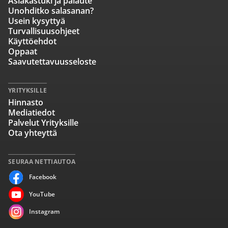
Asiakastuki ja palaute
Unohditko salasanan?
Usein kysyttyä
Turvallisuusohjeet
Käyttöehdot
Oppaat
Saavutettavuusseloste
YRITYKSILLE
Hinnasto
Mediatiedot
Palvelut Yrityksille
Ota yhteyttä
SEURAA NETTIAUTOA
Facebook
YouTube
Instagram