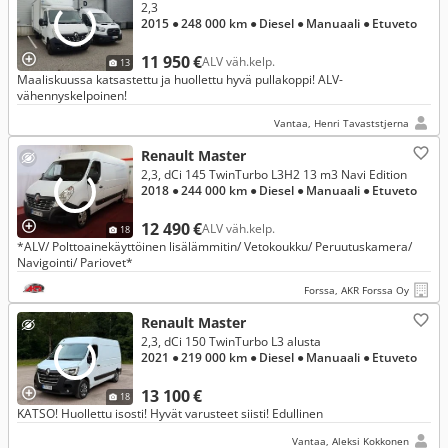
2,3
2015
● 248 000 km
● Diesel
● Manuaali
● Etuveto
11 950 €
ALV väh.kelp.
13
Maaliskuussa katsastettu ja huollettu hyvä pullakoppi! ALV-
vähennyskelpoinen!
Vantaa, Henri Tavaststjerna
Renault Master
2,3, dCi 145 TwinTurbo L3H2 13 m3 Navi Edition
2018
● 244 000 km
● Diesel
● Manuaali
● Etuveto
12 490 €
ALV väh.kelp.
18
*ALV/ Polttoainekäyttöinen lisälämmitin/ Vetokoukku/ Peruutuskamera/
Navigointi/ Pariovet*
Forssa, AKR Forssa Oy
Renault Master
2,3, dCi 150 TwinTurbo L3 alusta
2021
● 219 000 km
● Diesel
● Manuaali
● Etuveto
13 100 €
18
KATSO! Huollettu isosti! Hyvät varusteet siisti! Edullinen
Vantaa, Aleksi Kokkonen