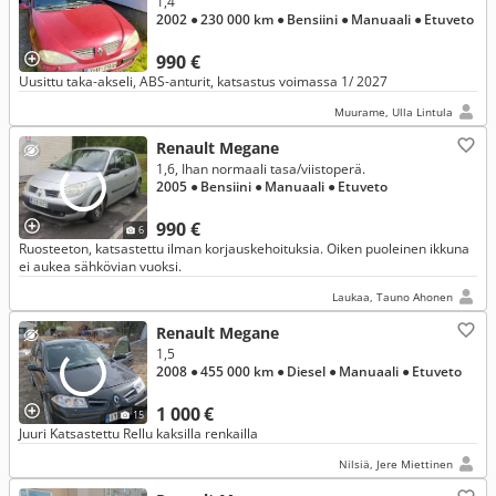
1,4
2002
● 230 000 km
● Bensiini
● Manuaali
● Etuveto
990 €
Uusittu taka-akseli, ABS-anturit, katsastus voimassa 1/ 2027
Muurame, Ulla Lintula
Renault Megane
1,6, Ihan normaali tasa/viistoperä.
2005
● Bensiini
● Manuaali
● Etuveto
990 €
6
Ruosteeton, katsastettu ilman korjauskehoituksia. Oiken puoleinen ikkuna
ei aukea sähkövian vuoksi.
Laukaa, Tauno Ahonen
Renault Megane
1,5
2008
● 455 000 km
● Diesel
● Manuaali
● Etuveto
1 000 €
15
Juuri Katsastettu Rellu kaksilla renkailla
Nilsiä, Jere Miettinen