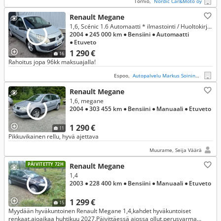
Tornio,
Nordic Car&Moto oy
Renault Megane
1,6, Scénic 1.6 Automaatti * ilmastointi / Huoltokirja / Isofix / Lohkolämmitin *
2004
● 245 000 km
● Bensiini
● Automaatti
● Etuveto
1 290 €
16
Rahoitus jopa 96kk maksuajalla!
Espoo,
Autopalvelu Markus Soininen Oy
Renault Megane
1,6, megane
2004
● 303 455 km
● Bensiini
● Manuaali
● Etuveto
1 290 €
11
Pikkuvikainen rellu, hyvä ajettava
Muurame, Seija Väärä
PÄIVITETTY 72H
Renault Megane
1,4
2003
● 228 400 km
● Bensiini
● Manuaali
● Etuveto
1 299 €
15
Myydään hyväkuntoinen Renault Megane 1,4,kahdet hyväkuntoiset
renkaat.ajoaikaa huhtikuu 2027.Päivittäessä ajossa ollut,perusvarma