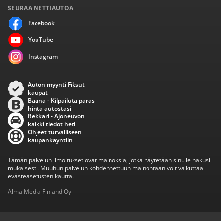
SEURAA NETTIAUTOA
Facebook
YouTube
Instagram
Auton myynti Fiksut
kaupat
Baana - Kilpailuta paras
hinta autostasi
Rekkari - Ajoneuvon
kaikki tiedot heti
Ohjeet turvalliseen
kaupankäyntiin
Tämän palvelun ilmoitukset ovat mainoksia, jotka näytetään sinulle hakusi
mukaisesti. Muuhun palvelun kohdennettuun mainontaan voit vaikuttaa
evästeasetusten kautta.
Alma Media Finland Oy