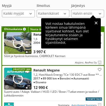
Myyjä
Ilmoitus
Järjestys
Kaikki myyjät
Voit nostaa hakutulosten
kärkeen sinua lähimpänä
Ohituskaista
Nosta ilmoituksesi tähän?
sijaitsevat kohteet, kun olet
Renault Megane
kirjautuneena sisään ja
hyväksynyt selaimen
1,6
sijaintitiedot.
2004
● 163 490 km
● Bensiini
● Manuaali
● Etuveto
3 997 €
23
Siisti ja hyvässä kunnossa. CABRIOLET Karman
Alajärvi, RexPex Oy
PÄIVITETTY 24H
Renault Megane
1,2, Hatchback Energy TCe 130 EDC7-aut Bose ** Juuri tullut / Suomi-auto / Adapt. Vakkari / HUD / LED / KeyLessGo / P-Kamera
2017
● 89 000 km
● Bensiini
● Automaatti
● Etuveto
12 990 €
33
Suomi-auto / Adapt. Vakkari / HUD / LED / Bose / Tutkat eteen ja taakse /
Lohkolämmitin
TOIMITETAAN
Nummela,
Auto-Huiput Nummela