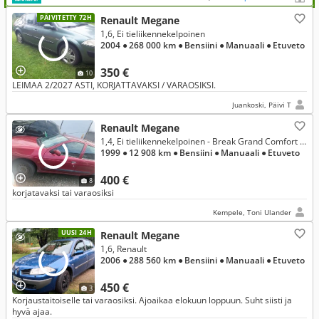
PÄIVITETTY 72H
Renault Megane
1,6, Ei tieliikennekelpoinen
2004
● 268 000 km
● Bensiini
● Manuaali
● Etuveto
350 €
10
LEIMAA 2/2027 ASTI, KORJATTAVAKSI / VARAOSIKSI.
Juankoski, Päivi T
Renault Megane
1,4, Ei tieliikennekelpoinen - Break Grand Comfort 1,4 16V
1999
● 12 908 km
● Bensiini
● Manuaali
● Etuveto
400 €
8
korjatavaksi tai varaosiksi
Kempele, Toni Ulander
UUSI 24H
Renault Megane
1,6, Renault
2006
● 288 560 km
● Bensiini
● Manuaali
● Etuveto
450 €
3
Korjaustaitoiselle tai varaosiksi. Ajoaikaa elokuun loppuun. Suht siisti ja
hyvä ajaa.