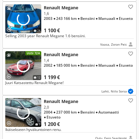
Renault Megane
1,6
2003
● 243 166 km
● Bensiini
● Manuaali
● Etuveto
1 100 €
24
Selling 2003 year Renault Megane 1.6 bensiini.
Vaasa, Zoran Peic
UUSI 72H
Renault Megane
1,4
2002
● 185 000 km
● Bensiini
● Manuaali
● Etuveto
1 199 €
12
Juuri Katsastettu Renault Megane!
Lahti, Niilo Sorsa
Renault Megane
2,0
2004
● 237 000 km
● Bensiini
● Automaatti
● Etuveto
1 200 €
9
Ikäisekseen hyväkuntoinen renu.
Oulu, Eero Saarikoski