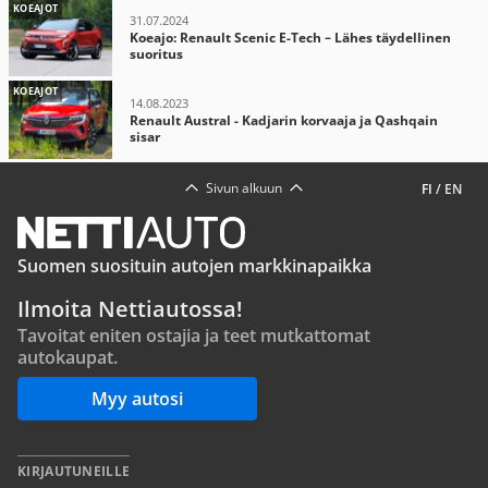
KOEAJOT
31.07.2024
Koeajo: Renault Scenic E-Tech – Lähes täydellinen
suoritus
KOEAJOT
14.08.2023
Renault Austral - Kadjarin korvaaja ja Qashqain
sisar
Sivun alkuun
FI
/
EN
Suomen suosituin autojen markkinapaikka
Ilmoita Nettiautossa!
Tavoitat eniten ostajia ja teet mutkattomat
autokaupat.
Myy autosi
KIRJAUTUNEILLE