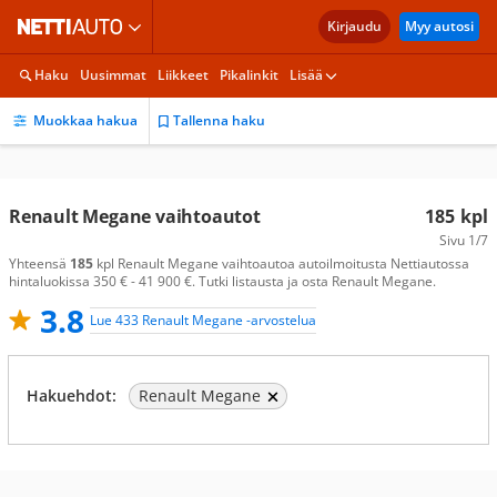
Kirjaudu
Myy autosi
Haku
Uusimmat
Liikkeet
Pikalinkit
Lisää
Muokkaa hakua
Tallenna haku
Renault Megane vaihtoautot
185
kpl
Sivu
1/7
Yhteensä
185
kpl Renault Megane vaihtoautoa autoilmoitusta Nettiautossa
hintaluokissa 350 € - 41 900 €. Tutki listausta ja osta Renault Megane.
3.8
Lue 433 Renault Megane -arvostelua
Hakuehdot:
Renault Megane