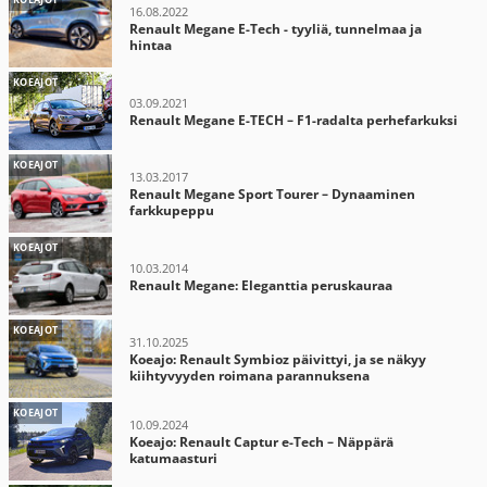
16.08.2022
Renault Megane E-Tech - tyyliä, tunnelmaa ja
hintaa
KOEAJOT
03.09.2021
Renault Megane E-TECH – F1-radalta perhefarkuksi
KOEAJOT
13.03.2017
Renault Megane Sport Tourer – Dynaaminen
farkkupeppu
KOEAJOT
10.03.2014
Renault Megane: Eleganttia peruskauraa
KOEAJOT
31.10.2025
Koeajo: Renault Symbioz päivittyi, ja se näkyy
kiihtyvyyden roimana parannuksena
KOEAJOT
10.09.2024
Koeajo: Renault Captur e-Tech – Näppärä
katumaasturi