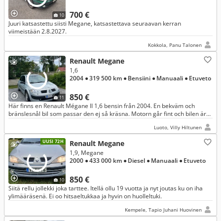
700 €
10
Juuri katsastettu siisti Megane, katsastettava seuraavan kerran
viimeistään 2.8.2027.
Kokkola, Panu Talonen
Renault Megane
1,6
2004
● 319 500 km
● Bensiini
● Manuaali
● Etuveto
850 €
11
Här finns en Renault Mégane II 1,6 bensin från 2004. En bekväm och
bränslesnål bil som passar den ej så kräsna. Motorn går fint och bilen är
smidig att köra.
Luoto, Villy Hiltunen
UUSI 72H
Renault Megane
1,9, Megane
2000
● 433 000 km
● Diesel
● Manuaali
● Etuveto
850 €
10
Siitä rellu jollekki joka tarttee. Itellä ollu 19 vuotta ja nyt joutas ku on iha
ylimääräsenä. Ei oo hitsaeltukkaa ja hyvin on huolleltuki.
Kempele, Tapio Juhani Huovinen