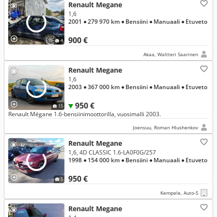
Renault Megane
1,6
2001
● 279 970 km
● Bensiini
● Manuaali
● Etuveto
900 €
4
Akaa, Waltteri Saarinen
Renault Megane
1,6
2003
● 367 000 km
● Bensiini
● Manuaali
● Etuveto
950 €
15
Renault Mégane 1.6-bensiinimoottorilla, vuosimalli 2003.
Joensuu, Roman Hlushenkov
Renault Megane
1,6, 4D CLASSIC 1.6-LA0F0G/257
1998
● 154 000 km
● Bensiini
● Manuaali
● Etuveto
950 €
5
Kempele, Auto-S
Renault Megane