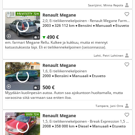
Saarijärvi, Minna Repola
PÄIVITETTY 72H
Renault Megane
2,0, Ei tieliikennekelpoinen - Renault Megane Farmari (AC) 5ov 1990cm3
2003
● 326 112 km
● Bensiini
● Manuaali
● Etuveto
490 €
4
em. farmari Megane Rellu. Kulkee ja kukkuu, mutta ei mennyt
katsastuksesta läpi. Eli ei tieliikennekelpoinen (seisonnassa).
Lahti, Petri Lahtinen
Renault Megane
1,6, Ei tieliikennekelpoinen
2000
● Bensiini
● Manuaali
● Etuveto
500 €
2
Myydään kuolinpesän autoa. Auton saa ajokuntoon huoltamalla, mutta
varaosina siitä varmaan saa eniten iloa.
Tampere, Jani Orre
UUSI 72H
Renault Megane
1,5, Ei tieliikennekelpoinen - Break Expression 1,5 dCi
2008
● 358 000 km
● Diesel
● Manuaali
● Etuveto