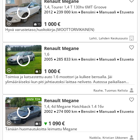
Renault Megane
1,4, Tourer 1,4 T 130hv 6MT Groove
2012
● 239 000 km
● Bensiini
● Manuaali
● Etuveto
1 000 €
15
Hyvä varustetaso,huoltokirja.(MOOTTORIVIKAINEN)
Lahti, Lahden Keskusauto
Renault Megane
1,6
2005
● 285 833 km
● Bensiini
● Manuaali
● Etuveto
1 000 €
5
Toimiva ja katsastettu auto 1.6 moottori ja kulkee bensalla. Jäi
ylimääräiseksi kun piti jahtiautoksi laittaa neliveto. Autossa paikallaan
nastarenkaat, ja sileät kesärenkaat löytyy myös.
Raahe, Tuomas Kellola
UUSI 72H
Renault Megane
1,4, 4d Megane Hatchback 1.4 16v
2002
● 274 000 km
● Bensiini
● Manuaali
● Etuveto
1 090 €
6
Tänään huomautuksitta leimattu Megane
Nakkila, Kristian Ukkonen