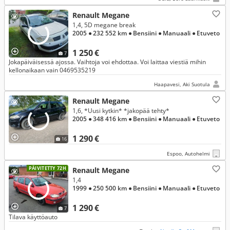
Renault Megane
1,4, 5D megane break
2005
● 232 552 km
● Bensiini
● Manuaali
● Etuveto
1 250 €
7
Jokapäiväisessä ajossa. Vaihtoja voi ehdottaa. Voi laittaa viestiä mihin
kellonaikaan vain 0469535219
Haapavesi, Aki Suotula
Renault Megane
1,6, *Uusi kytkin* *jakopää tehty*
2005
● 348 416 km
● Bensiini
● Manuaali
● Etuveto
1 290 €
16
Espoo, Autohelmi
PÄIVITETTY 72H
Renault Megane
1,4
1999
● 250 500 km
● Bensiini
● Manuaali
● Etuveto
1 290 €
7
Tilava käyttöauto