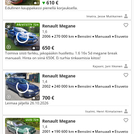
610 €
8
Edullinen kauppakassi pienellä korjauksella.
Imatra, Jesse Mutikainen
PÄIVITETTY 72H
Renault Megane
1,6
2006
● 270 000 km
● Bensiini
● Manuaali
● Etuveto
650 €
11
Toimiva siisti farkku, jakopääkin huollettu. 1.6 16v 5d megane break
manuaali. Hinta on siinä 650€. Ei turhia tinkaamisia kiitos!
Kajaani, Jani Itkonen
Renault Megane
1,4
2002
● 240 000 km
● Bensiini
● Manuaali
● Etuveto
700 €
12
Leimaa jäljellä 26.10.2026
Iisalmi, Henri Kiimalainen
UUSI 72H
Renault Megane
1,4
2001
● 190 600 km
● Bensiini
● Manuaali
● Etuveto