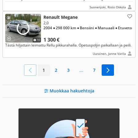
käyttöauto.
Suonenjoki, Risto Okkola
Renault Megane
2,0
2004
● 298 000 km
● Bensiini
● Manuaali
● Etuveto
1 300 €
10
Tästä hiljattain leimattu Rellu pikkurahalla. Opetuspoljin paikallaan ja peili.
Uurainen, Janne Varila
1
2
3
...
7
Muokkaa hakuehtoja