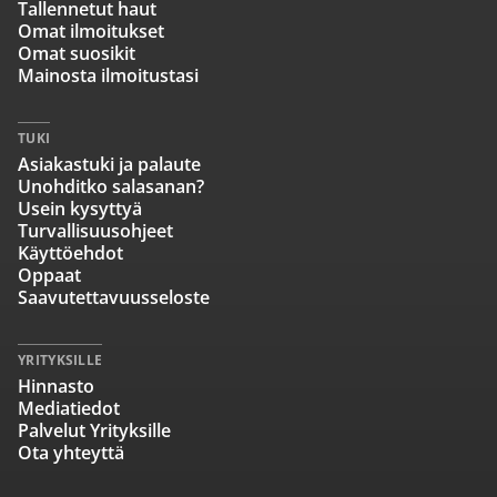
Tallennetut haut
Omat ilmoitukset
Omat suosikit
Mainosta ilmoitustasi
TUKI
Asiakastuki ja palaute
Unohditko salasanan?
Usein kysyttyä
Turvallisuusohjeet
Käyttöehdot
Oppaat
Saavutettavuusseloste
YRITYKSILLE
Hinnasto
Mediatiedot
Palvelut Yrityksille
Ota yhteyttä