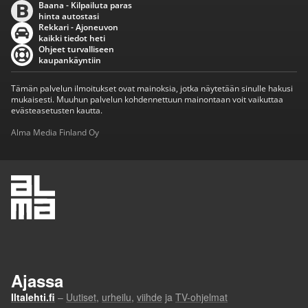
Baana - Kilpailuta paras
hinta autostasi
Rekkari - Ajoneuvon
kaikki tiedot heti
Ohjeet turvalliseen
kaupankäyntiin
Tämän palvelun ilmoitukset ovat mainoksia, jotka näytetään sinulle hakusi
mukaisesti. Muuhun palvelun kohdennettuun mainontaan voit vaikuttaa
evästeasetusten kautta.
Alma Media Finland Oy