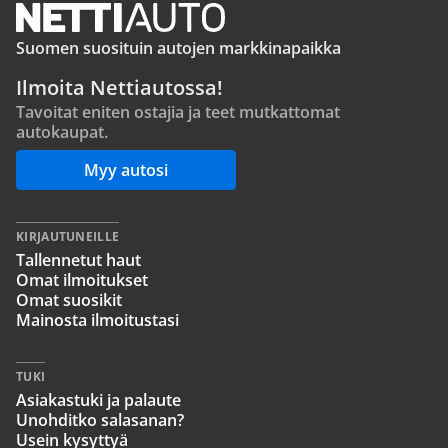
Suomen suosituin autojen markkinapaikka
Ilmoita Nettiautossa!
Tavoitat eniten ostajia ja teet mutkattomat
autokaupat.
Myy autosi
KIRJAUTUNEILLE
Tallennetut haut
Omat ilmoitukset
Omat suosikit
Mainosta ilmoitustasi
TUKI
Asiakastuki ja palaute
Unohditko salasanan?
Usein kysyttyä