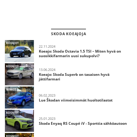
SKODA KOEAJOJA
KOEAJOT
22.11.2024
Koeajo: Skoda Octavia 1.5 TSI – Miten hyvä on
suosikkifarmarin uusi sukupolvi?
KOEAJOT
13.06.2024
Koeajo: Skoda Superb on tasaisen hyvä
jättifarmari
VINKIT
06.02.2023
Lue Škodan viimeisimmät huoltotilastot
KOEAJOT
25.01.2023
Skoda Enyaq RS Coupé iV - Sporttia sähköautoon
KOEAJOT