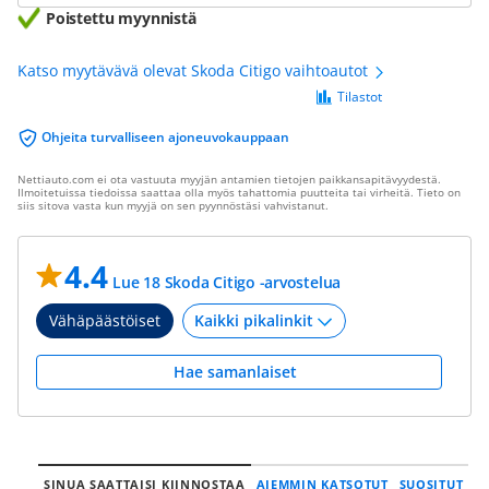
Poistettu myynnistä
Katso myytävävä olevat Skoda Citigo vaihtoautot
Tilastot
Ohjeita turvalliseen ajoneuvokauppaan
Nettiauto.com ei ota vastuuta myyjän antamien tietojen paikkansapitävyydestä.
Ilmoitetuissa tiedoissa saattaa olla myös tahattomia puutteita tai virheitä. Tieto on
siis sitova vasta kun myyjä on sen pyynnöstäsi vahvistanut.
4.4
Lue 18 Skoda Citigo -arvostelua
Vähäpäästöiset
Hae samanlaiset
SINUA SAATTAISI KIINNOSTAA
AIEMMIN KATSOTUT
SUOSITUT