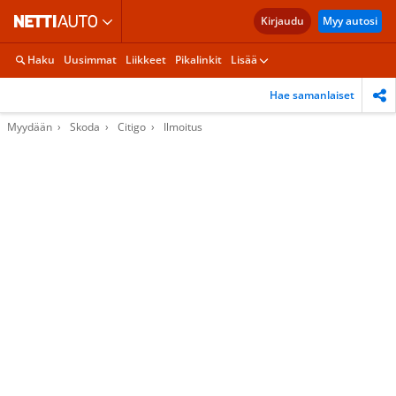
Kirjaudu
Myy autosi
Haku
Uusimmat
Liikkeet
Pikalinkit
Lisää
Hae samanlaiset
Myydään
Skoda
Citigo
Ilmoitus