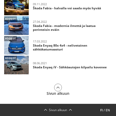
09.11.2022
Škoda Fabia - halvalla voi saada myös hyvää
KOEAJOT
27.04.2022
Skoda Fabia - modernia ilmettä ja laatua
perinteisin eväin
KOEAJOT
17.03.2022
Skoda Enyaq 80x 4x4 - nelivetoinen
sähkökatumaasturi
KOEAJOT
08.06.2021
Skoda Enyaq iV - Sähköautojen kilpailu kovenee
Sivun alkuun
Sivun alkuun
FI
/
EN