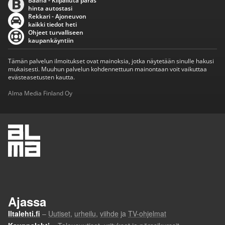
Baana - Kilpailuta paras
hinta autostasi
Rekkari - Ajoneuvon
kaikki tiedot heti
Ohjeet turvalliseen
kaupankäyntiin
Tämän palvelun ilmoitukset ovat mainoksia, jotka näytetään sinulle hakusi
mukaisesti. Muuhun palvelun kohdennettuun mainontaan voit vaikuttaa
evästeasetusten kautta.
Alma Media Finland Oy