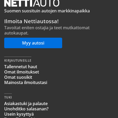
Suomen suosituin autojen markkinapaikka
Ilmoita Nettiautossa!
Tavoitat eniten ostajia ja teet mutkattomat
autokaupat.
Myy autosi
KIRJAUTUNEILLE
Tallennetut haut
Omat ilmoitukset
Omat suosikit
Mainosta ilmoitustasi
TUKI
Asiakastuki ja palaute
Unohditko salasanan?
Usein kysyttyä