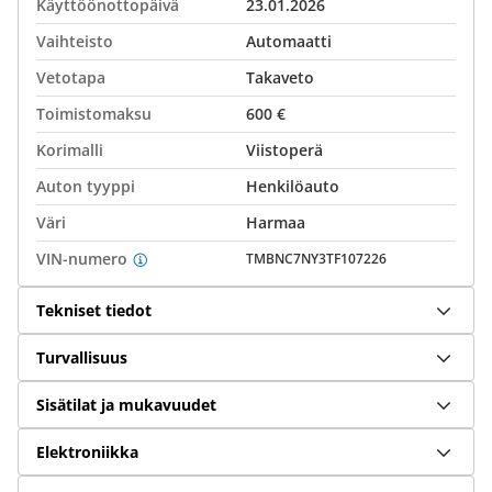
Käyttöönottopäivä
23.01.2026
Vaihteisto
Automaatti
Vetotapa
Takaveto
Toimistomaksu
600 €
Korimalli
Viistoperä
Auton tyyppi
Henkilöauto
Väri
Harmaa
VIN-numero
TMBNC7NY3TF107226
Tekniset tiedot
Turvallisuus
Sisätilat ja mukavuudet
Elektroniikka