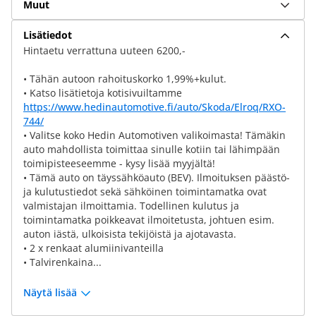
Muut
Lisätiedot
Hintaetu verrattuna uuteen 6200,-
• Tähän autoon rahoituskorko 1,99%+kulut.
• Katso lisätietoja kotisivuiltamme
https://www.hedinautomotive.fi/auto/Skoda/Elroq/RXO-
744/
• Valitse koko Hedin Automotiven valikoimasta! Tämäkin
auto mahdollista toimittaa sinulle kotiin tai lähimpään
toimipisteeseemme - kysy lisää myyjältä!
• Tämä auto on täyssähköauto (BEV). Ilmoituksen päästö-
ja kulutustiedot sekä sähköinen toimintamatka ovat
valmistajan ilmoittamia. Todellinen kulutus ja
toimintamatka poikkeavat ilmoitetusta, johtuen esim.
auton iästä, ulkoisista tekijöistä ja ajotavasta.
• 2 x renkaat alumiinivanteilla
• Talvirenkaina...
Näytä lisää