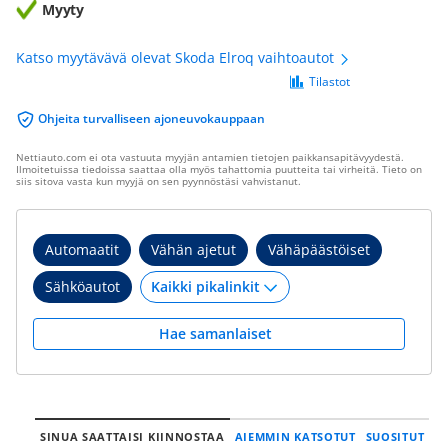
Myyty
Katso myytävävä olevat Skoda Elroq vaihtoautot
Tilastot
Ohjeita turvalliseen ajoneuvokauppaan
Nettiauto.com ei ota vastuuta myyjän antamien tietojen paikkansapitävyydestä.
Ilmoitetuissa tiedoissa saattaa olla myös tahattomia puutteita tai virheitä. Tieto on
siis sitova vasta kun myyjä on sen pyynnöstäsi vahvistanut.
Automaatit
Vähän ajetut
Vähäpäästöiset
Sähköautot
Hae samanlaiset
SINUA SAATTAISI KIINNOSTAA
AIEMMIN KATSOTUT
SUOSITUT