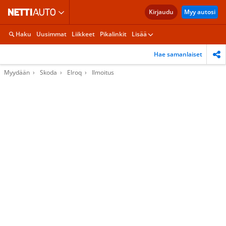
Kirjaudu
Myy autosi
Haku
Uusimmat
Liikkeet
Pikalinkit
Lisää
Hae samanlaiset
Myydään
Skoda
Elroq
Ilmoitus