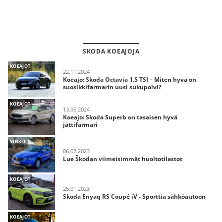
SKODA KOEAJOJA
KOEAJOT
22.11.2024
Koeajo: Skoda Octavia 1.5 TSI – Miten hyvä on
suosikkifarmarin uusi sukupolvi?
KOEAJOT
13.06.2024
Koeajo: Skoda Superb on tasaisen hyvä
jättifarmari
VINKIT
06.02.2023
Lue Škodan viimeisimmät huoltotilastot
KOEAJOT
25.01.2023
Skoda Enyaq RS Coupé iV - Sporttia sähköautoon
KOEAJOT