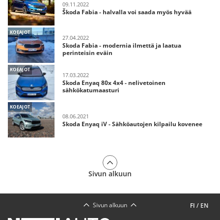
09.11.2022
Škoda Fabia - halvalla voi saada myös hyvää
KOEAJOT
27.04.2022
Skoda Fabia - modernia ilmettä ja laatua
perinteisin eväin
KOEAJOT
17.03.2022
Skoda Enyaq 80x 4x4 - nelivetoinen
sähkökatumaasturi
KOEAJOT
08.06.2021
Skoda Enyaq iV - Sähköautojen kilpailu kovenee
Sivun alkuun
Sivun alkuun
FI
/
EN