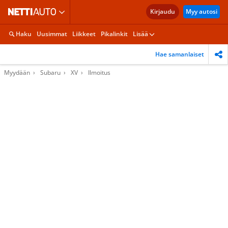
Kirjaudu
Myy autosi
Haku
Uusimmat
Liikkeet
Pikalinkit
Lisää
Hae samanlaiset
Myydään
Subaru
XV
Ilmoitus