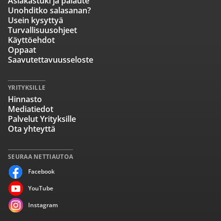
Asiakastuki ja palaute
Unohditko salasanan?
Usein kysyttyä
Turvallisuusohjeet
Käyttöehdot
Oppaat
Saavutettavuusseloste
YRITYKSILLE
Hinnasto
Mediatiedot
Palvelut Yrityksille
Ota yhteyttä
SEURAA NETTIAUTOA
Facebook
YouTube
Instagram