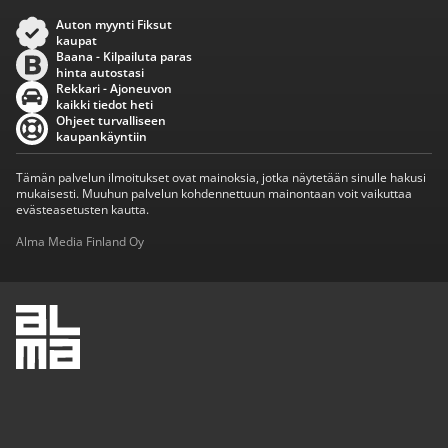
Auton myynti Fiksut
kaupat
Baana - Kilpailuta paras
hinta autostasi
Rekkari - Ajoneuvon
kaikki tiedot heti
Ohjeet turvalliseen
kaupankäyntiin
Tämän palvelun ilmoitukset ovat mainoksia, jotka näytetään sinulle hakusi
mukaisesti. Muuhun palvelun kohdennettuun mainontaan voit vaikuttaa
evästeasetusten kautta.
Alma Media Finland Oy