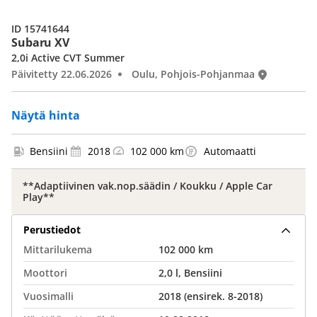
ID 15741644
Subaru XV
2,0i Active CVT Summer
Päivitetty 22.06.2026
Oulu, Pohjois-Pohjanmaa
Näytä hinta
Bensiini
2018
102 000 km
Automaatti
**Adaptiivinen vak.nop.säädin / Koukku / Apple Car
Play**
Perustiedot
Mittarilukema
102 000 km
Moottori
2,0 l, Bensiini
Vuosimalli
2018 (ensirek. 8-2018)