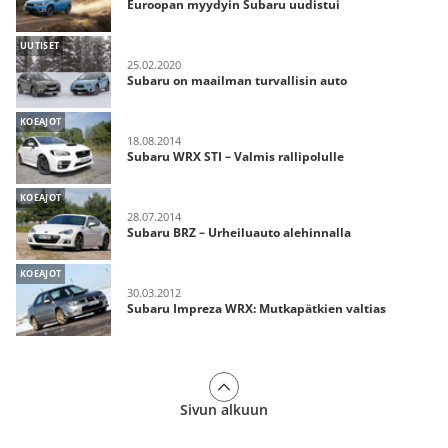
Euroopan myydyin Subaru uudistui
UUTISET
25.02.2020
Subaru on maailman turvallisin auto
KOEAJOT
18.08.2014
Subaru WRX STI – Valmis rallipolulle
KOEAJOT
28.07.2014
Subaru BRZ – Urheiluauto alehinnalla
KOEAJOT
30.03.2012
Subaru Impreza WRX: Mutkapätkien valtias
Sivun alkuun