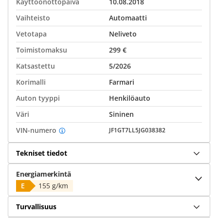
Käyttöönottopäivä
10.08.2018
Vaihteisto
Automaatti
Vetotapa
Neliveto
Toimistomaksu
299 €
Katsastettu
5/2026
Korimalli
Farmari
Auton tyyppi
Henkilöauto
Väri
Sininen
VIN-numero
JF1GT7LL5JG038382
Tekniset tiedot
Energiamerkintä
E
155 g/km
Turvallisuus