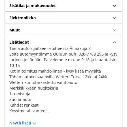
Sisätilat ja mukavuudet
Elektroniikka
Muut
Lisätiedot
Tämä auto sijaitsee osoitteessa Äimäkuja 3
Soita automyyntiimme Ouluun puh. 020-7788 295 ja kysy
tarjous jo tänään. Palvelemme ma-pe 9-18 ja lauantaisin
10-15
Kotiin toimitus mahdollinen - kysy lisää myyjältä
Tähän autoon saatavilla Wetteri Turva 12kk tai 24kk
Wetteri kuntotarkastettu vaihtoauto
Merkkiliikkeen huoltokirja
1- omistaja
Suomi-auto
Kahdet renkaat
Kevytmetallivanteet...
Näytä lisää