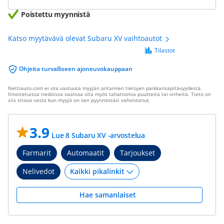
Poistettu myynnistä
Katso myytävävä olevat Subaru XV vaihtoautot
Tilastot
Ohjeita turvalliseen ajoneuvokauppaan
Nettiauto.com ei ota vastuuta myyjän antamien tietojen paikkansapitävyydestä.
Ilmoitetuissa tiedoissa saattaa olla myös tahattomia puutteita tai virheitä. Tieto on
siis sitova vasta kun myyjä on sen pyynnöstäsi vahvistanut.
3.9
Lue 8 Subaru XV -arvostelua
Farmarit
Automaatit
Tarjoukset
Nelivedot
Hae samanlaiset