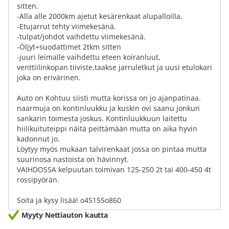
sitten.
-Alla alle 2000km ajetut kesärenkaat alupalloilla.
-Etujarrut tehty viimekesänä.
-tulpat/johdot vaihdettu viimekesänä.
-Öljyt+suodattimet 2tkm sitten
-juuri leimalle vaihdettu eteen koiranluut,
venttiilinkopan tiiviste,taakse jarruletkut ja uusi etulokari
joka on erivärinen.
Auto on Kohtuu siisti mutta korissa on jo ajanpatinaa.
naarmuja on kontinluukku ja kuskin ovi saanu jonkun
sankarin toimesta joskus. Kontinluukkuun laitettu
hiilikuituteippi näitä peittämään mutta on aika hyvin
kadonnut jo.
Löytyy myös mukaan talvirenkaat jossa on pintaa mutta
suurinosa nastoista on hävinnyt.
VAIHDOSSA kelpuutan toimivan 125-250 2t tai 400-450 4t
rossipyörän.
Soita ja kysy lisää! o45155o860
Myyty Nettiauton kautta