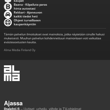
kaupat
Baana - Kilpailuta paras
hinta autostasi
Rekkari - Ajoneuvon
kaikki tiedot heti
Ohjeet turvalliseen
kaupankäyntiin
Tämän palvelun ilmoitukset ovat mainoksia, jotka näytetään sinulle hakusi
mukaisesti. Muuhun palvelun kohdennettuun mainontaan voit vaikuttaa
evästeasetusten kautta.
Alma Media Finland Oy