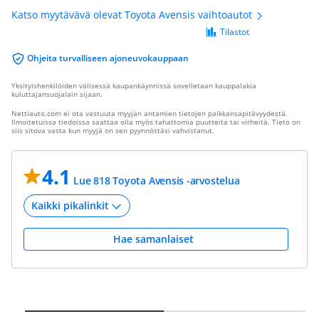
Katso myytävävä olevat Toyota Avensis vaihtoautot
Tilastot
Ohjeita turvalliseen ajoneuvokauppaan
Yksityishenkilöiden välisessä kaupankäynnissä sovelletaan kauppalakia
kuluttajansuojalain sijaan.
Nettiauto.com ei ota vastuuta myyjän antamien tietojen paikkansapitävyydestä.
Ilmoitetuissa tiedoissa saattaa olla myös tahattomia puutteita tai virheitä. Tieto on
siis sitova vasta kun myyjä on sen pyynnöstäsi vahvistanut.
4.1
Lue 818 Toyota Avensis -arvostelua
Hae samanlaiset