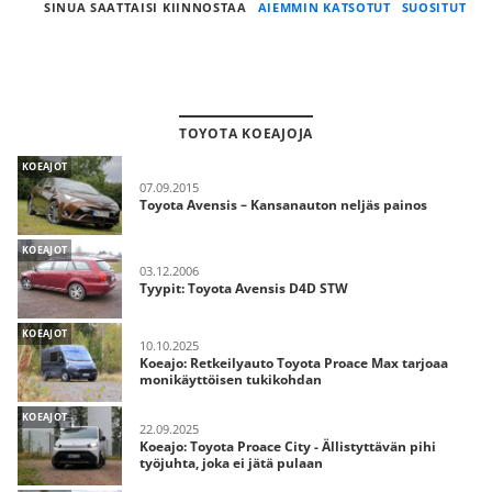
SINUA SAATTAISI KIINNOSTAA
AIEMMIN KATSOTUT
SUOSITUT
TOYOTA KOEAJOJA
KOEAJOT
07.09.2015
Toyota Avensis – Kansanauton neljäs painos
KOEAJOT
03.12.2006
Tyypit: Toyota Avensis D4D STW
KOEAJOT
10.10.2025
Koeajo: Retkeilyauto Toyota Proace Max tarjoaa
monikäyttöisen tukikohdan
KOEAJOT
22.09.2025
Koeajo: Toyota Proace City - Ällistyttävän pihi
työjuhta, joka ei jätä pulaan