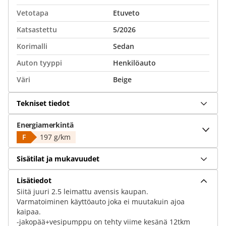
Vetotapa
Etuveto
Katsastettu
5/2026
Korimalli
Sedan
Auton tyyppi
Henkilöauto
Väri
Beige
Tekniset tiedot
Energiamerkintä
F
197 g/km
Sisätilat ja mukavuudet
Lisätiedot
Siitä juuri 2.5 leimattu avensis kaupan.
Varmatoiminen käyttöauto joka ei muutakuin ajoa
kaipaa.
-jakopää+vesipumppu on tehty viime kesänä 12tkm