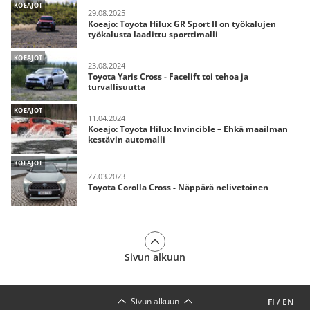
KOEAJOT
29.08.2025
Koeajo: Toyota Hilux GR Sport II on työkalujen
työkalusta laadittu sporttimalli
KOEAJOT
23.08.2024
Toyota Yaris Cross - Facelift toi tehoa ja
turvallisuutta
KOEAJOT
11.04.2024
Koeajo: Toyota Hilux Invincible – Ehkä maailman
kestävin automalli
KOEAJOT
27.03.2023
Toyota Corolla Cross - Näppärä nelivetoinen
Sivun alkuun
Sivun alkuun
FI
/
EN