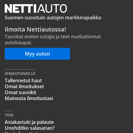
Suomen suosituin autojen markkinapaikka
Ilmoita Nettiautossa!
Tavoitat eniten ostajia ja teet mutkattomat
autokaupat.
Myy autosi
KIRJAUTUNEILLE
Tallennetut haut
Omat ilmoitukset
Omat suosikit
Mainosta ilmoitustasi
TUKI
Asiakastuki ja palaute
Unohditko salasanan?