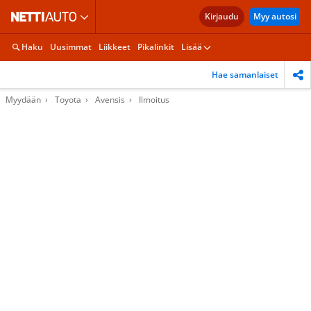
Kirjaudu
Myy autosi
Haku
Uusimmat
Liikkeet
Pikalinkit
Lisää
Hae samanlaiset
Myydään
Toyota
Avensis
Ilmoitus