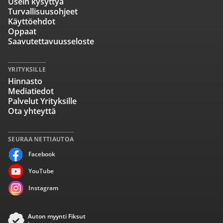
Usein kysyttyä
Turvallisuusohjeet
Käyttöehdot
Oppaat
Saavutettavuusseloste
YRITYKSILLE
Hinnasto
Mediatiedot
Palvelut Yrityksille
Ota yhteyttä
SEURAA NETTIAUTOA
Facebook
YouTube
Instagram
Auton myynti Fiksut