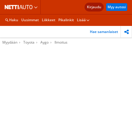
Kirjaudu
Myy autosi
Haku
Uusimmat
Liikkeet
Pikalinkit
Lisää
Hae samanlaiset
Myydään
Toyota
Aygo
Ilmoitus