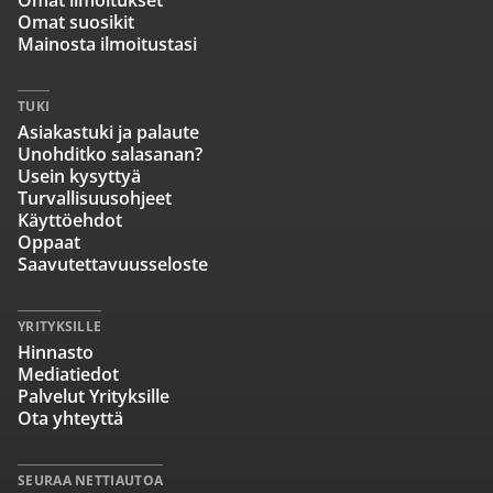
Omat ilmoitukset
Omat suosikit
Mainosta ilmoitustasi
TUKI
Asiakastuki ja palaute
Unohditko salasanan?
Usein kysyttyä
Turvallisuusohjeet
Käyttöehdot
Oppaat
Saavutettavuusseloste
YRITYKSILLE
Hinnasto
Mediatiedot
Palvelut Yrityksille
Ota yhteyttä
SEURAA NETTIAUTOA