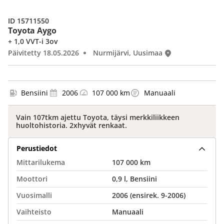
ID 15711550
Toyota Aygo
+ 1,0 VVT-i 3ov
Päivitetty 18.05.2026
Nurmijärvi, Uusimaa
Bensiini
2006
107 000 km
Manuaali
Vain 107tkm ajettu Toyota, täysi merkkiliikkeen
huoltohistoria. 2xhyvät renkaat.
Perustiedot
Mittarilukema
107 000 km
Moottori
0,9 l, Bensiini
Vuosimalli
2006 (ensirek. 9-2006)
Vaihteisto
Manuaali