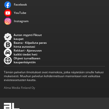
Facebook
YouTube
Instagram
Auton myynti Fiksut
kaupat
Baana - Kilpailuta paras
hinta autostasi
Rekkari - Ajoneuvon
kaikki tiedot heti
Ohjeet turvalliseen
kaupankäyntiin
Tämän palvelun ilmoitukset ovat mainoksia, jotka näytetään sinulle hakusi
mukaisesti. Muuhun palvelun kohdennettuun mainontaan voit vaikuttaa
evästeasetusten kautta.
Alma Media Finland Oy