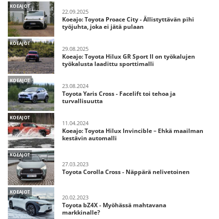
KOEAJOT
22.09.2025
Koeajo: Toyota Proace City - Ällistyttävän pihi
työjuhta, joka ei jätä pulaan
KOEAJOT
29.08.2025
Koeajo: Toyota Hilux GR Sport II on työkalujen
työkalusta laadittu sporttimalli
KOEAJOT
23.08.2024
Toyota Yaris Cross - Facelift toi tehoa ja
turvallisuutta
KOEAJOT
11.04.2024
Koeajo: Toyota Hilux Invincible – Ehkä maailman
kestävin automalli
KOEAJOT
27.03.2023
Toyota Corolla Cross - Näppärä nelivetoinen
KOEAJOT
20.02.2023
Toyota bZ4X - Myöhässä mahtavana
markkinalle?