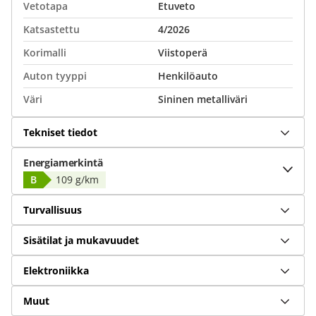
Vetotapa
Etuveto
Katsastettu
4/2026
Korimalli
Viistoperä
Auton tyyppi
Henkilöauto
Väri
Sininen metalliväri
Tekniset tiedot
Energiamerkintä
B
109 g/km
Turvallisuus
Sisätilat ja mukavuudet
Elektroniikka
Muut