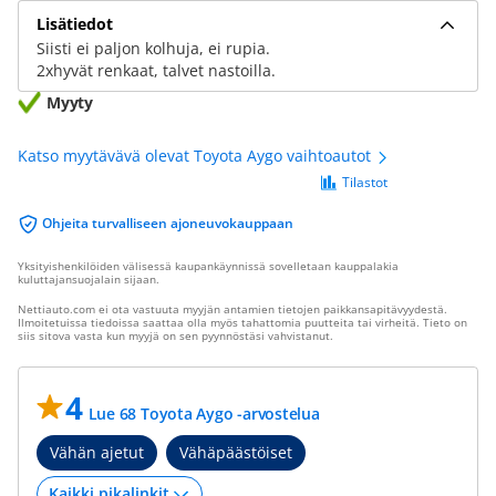
Lisätiedot
Siisti ei paljon kolhuja, ei rupia.
2xhyvät renkaat, talvet nastoilla.
Myyty
Katso myytävävä olevat Toyota Aygo vaihtoautot
Tilastot
Ohjeita turvalliseen ajoneuvokauppaan
Yksityishenkilöiden välisessä kaupankäynnissä sovelletaan kauppalakia
kuluttajansuojalain sijaan.
Nettiauto.com ei ota vastuuta myyjän antamien tietojen paikkansapitävyydestä.
Ilmoitetuissa tiedoissa saattaa olla myös tahattomia puutteita tai virheitä. Tieto on
siis sitova vasta kun myyjä on sen pyynnöstäsi vahvistanut.
4
Lue 68 Toyota Aygo -arvostelua
Vähän ajetut
Vähäpäästöiset