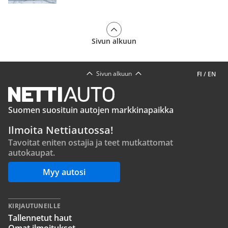
Sivun alkuun
Sivun alkuun
FI
/
EN
Suomen suosituin autojen markkinapaikka
Ilmoita Nettiautossa!
Tavoitat eniten ostajia ja teet mutkattomat
autokaupat.
Myy autosi
KIRJAUTUNEILLE
Tallennetut haut