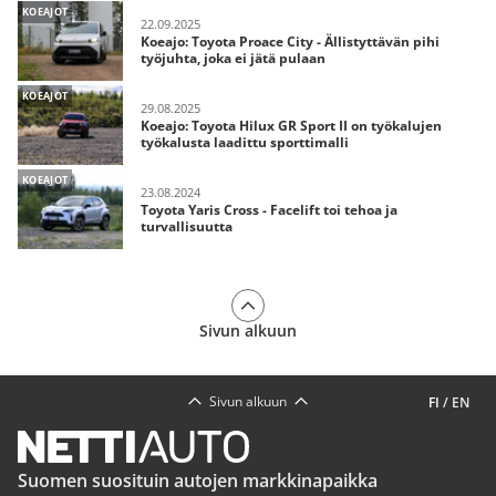
KOEAJOT
22.09.2025
Koeajo: Toyota Proace City - Ällistyttävän pihi
työjuhta, joka ei jätä pulaan
KOEAJOT
29.08.2025
Koeajo: Toyota Hilux GR Sport II on työkalujen
työkalusta laadittu sporttimalli
KOEAJOT
23.08.2024
Toyota Yaris Cross - Facelift toi tehoa ja
turvallisuutta
Sivun alkuun
Sivun alkuun
FI
/
EN
Suomen suosituin autojen markkinapaikka