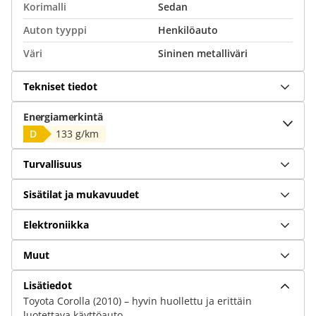
Korimalli
Sedan
Auton tyyppi
Henkilöauto
Väri
Sininen metalliväri
Tekniset tiedot
Energiamerkintä
D
133 g/km
Turvallisuus
Sisätilat ja mukavuudet
Elektroniikka
Muut
Lisätiedot
Toyota Corolla (2010) – hyvin huollettu ja erittäin
luotettava käyttöauto