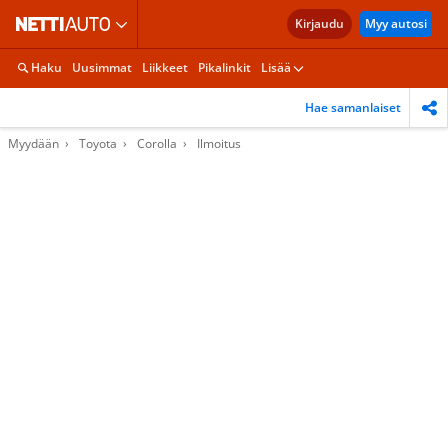
Kirjaudu
Myy autosi
Haku
Uusimmat
Liikkeet
Pikalinkit
Lisää
Hae samanlaiset
Myydään
Toyota
Corolla
Ilmoitus