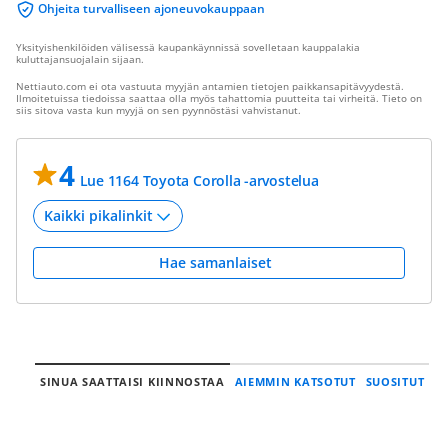
Ohjeita turvalliseen ajoneuvokauppaan
Yksityishenkilöiden välisessä kaupankäynnissä sovelletaan kauppalakia
kuluttajansuojalain sijaan.
Nettiauto.com ei ota vastuuta myyjän antamien tietojen paikkansapitävyydestä.
Ilmoitetuissa tiedoissa saattaa olla myös tahattomia puutteita tai virheitä. Tieto on
siis sitova vasta kun myyjä on sen pyynnöstäsi vahvistanut.
4
Lue 1164 Toyota Corolla -arvostelua
Hae samanlaiset
SINUA SAATTAISI KIINNOSTAA
AIEMMIN KATSOTUT
SUOSITUT