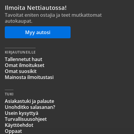
Ilmoita Nettiautossa!
Tavoitat eniten ostajia ja teet mutkattomat
autokaupat.
Myy autosi
KIRJAUTUNEILLE
Tallennetut haut
Omat ilmoitukset
Omat suosikit
Mainosta ilmoitustasi
TUKI
Asiakastuki ja palaute
Unohditko salasanan?
Usein kysyttyä
Turvallisuusohjeet
Käyttöehdot
Oppaat