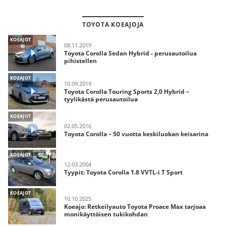
TOYOTA KOEAJOJA
KOEAJOT
08.11.2019
Toyota Corolla Sedan Hybrid - perusautoilua
pihistellen
KOEAJOT
10.09.2019
Toyota Corolla Touring Sports 2,0 Hybrid –
tyylikästä perusautoilua
KOEAJOT
02.05.2016
Toyota Corolla – 50 vuotta keskiluokan keisarina
KOEAJOT
12.03.2004
Tyypit: Toyota Corolla 1.8 VVTL-i T Sport
KOEAJOT
10.10.2025
Koeajo: Retkeilyauto Toyota Proace Max tarjoaa
monikäyttöisen tukikohdan