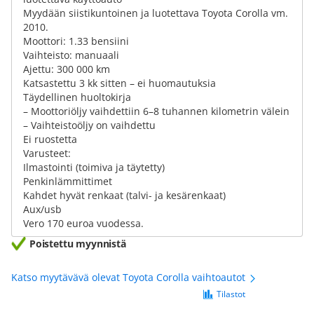
Myydään siistikuntoinen ja luotettava Toyota Corolla vm.
2010.
Moottori: 1.33 bensiini
Vaihteisto: manuaali
Ajettu: 300 000 km
Katsastettu 3 kk sitten – ei huomautuksia
Täydellinen huoltokirja
– Moottoriöljy vaihdettiin 6–8 tuhannen kilometrin välein
– Vaihteistoöljy on vaihdettu
Ei ruostetta
Varusteet:
Ilmastointi (toimiva ja täytetty)
Penkinlämmittimet
Kahdet hyvät renkaat (talvi- ja kesärenkaat)
Aux/usb
Vero 170 euroa vuodessa.
Poistettu myynnistä
Katso myytävävä olevat Toyota Corolla vaihtoautot
Tilastot